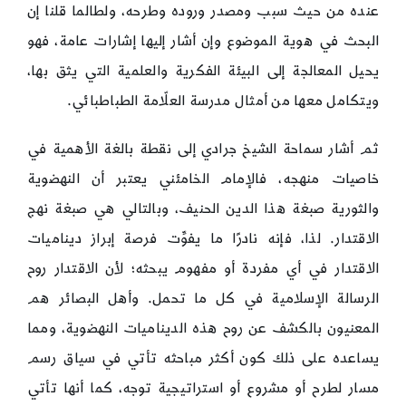
عنده من حيث سبب ومصدر وروده وطرحه، ولطالما قلنا إن
البحث في هوية الموضوع وإن أشار إليها إشارات عامة، فهو
يحيل المعالجة إلى البيئة الفكرية والعلمية التي يثق بها،
ويتكامل معها من أمثال مدرسة العلّامة الطباطبائي.
ثم أشار سماحة الشيخ جرادي إلى نقطة بالغة الأهمية في
خاصيات منهجه، فالإمام الخامئني يعتبر أن النهضوية
والثورية صبغة هذا الدين الحنيف، وبالتالي هي صبغة نهج
الاقتدار. لذا، فإنه نادرًا ما يفوِّت فرصة إبراز ديناميات
الاقتدار في أي مفردة أو مفهوم يبحثه؛ لأن الاقتدار روح
الرسالة الإسلامية في كل ما تحمل. وأهل البصائر هم
المعنيون بالكشف عن روح هذه الديناميات النهضوية، ومما
يساعده على ذلك كون أكثر مباحثه تأتي في سياق رسم
مسار لطرح أو مشروع أو استراتيجية توجه، كما أنها تأتي