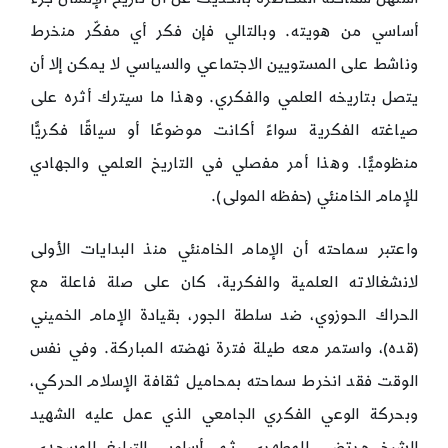
أساسي من هويته. وبالتالي فإن فكر أي مفكّر منخرط
وناشط على المستويين الاجتماعي والسياسي لا يمكن إلا أن
يتصل بتاريخه العلمي والفكري. وهذا ما سيترك أثره على
صياغته الفكرية سواءً أكانت موضوعًا أو سياقًا فكريًّا
منظوميًّا. وهذا أمر مفصلي في التاريخ العلمي والجهادي
للإمام الخامنئي (حفظه المولى).
واعتبر سماحته أن الإمام الخامنئي منذ البدايات الأولى
لانشغالاته العلمية والفكرية، كان على صلة فاعلة مع
الحراك الحوزوي، ضد سلطة الجور، بقيادة الإمام الخميني
(قده)، واستمر معه طيلة فترة نهضته المباركة. وفي نفس
الوقت فقد انخرط سماحته بمحاميل ثقافة الإسلام الحركي،
وبحركة الوعي الفكري الجامعي الذي عمل عليه الشهيد
الشيخ مرتضى المطهري، ثم أسلوب التبليغ المسجدي،