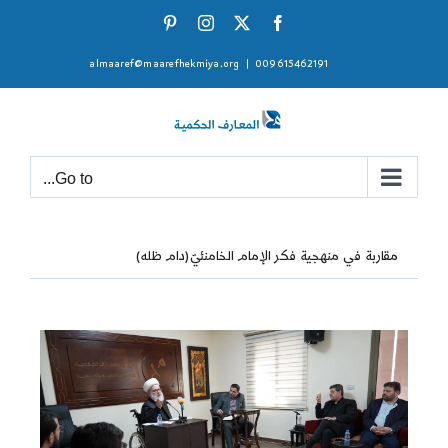
Ski
Pinterest
Instagram
Facebook
X
t
almaaref@maarefhekmiya.org
|
009615462191
conten
Go to...
مقاربة في منهجية فكر الإمام الخامنئيّ(دام ظله)