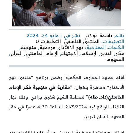
بقلم
باسمة دولاني
نشر في : مايو 24, 2024
on
التصنيفات:
المنتدى الفلسفي
التعليقات 0
مقاربة
الكلمات المفتاحية:
نهج الاقتدار
,
مرجعية
,
منهجية
,
في
فكر
,
التدبر
,
الإسلام
,
الاجتهاد
,
الإمام الخامنئي
,
القرآن
,
منهجية
المفهوم
فكر
الإمام
الخامنئيّ(دام
أقام معهد المعارف الحكمية وضمن برنامج “منتدى نهج
ظله)
الاقتدار” محاضرة بعنوان: “
مقاربة في منهجية فكر الإمام
الخامنئيّ(دام ظله)
” لسماحة الشيخ شفيق جرادي، وذلك نهار
الثلاثاء الواقع فيه 21/5/2024، الساعة 4:30 عصرًا في مقر
المعهد بالسان تيريز.
استهل سماحته المحاضرة بالحديث عن أن تاريخ الإنسان جزء