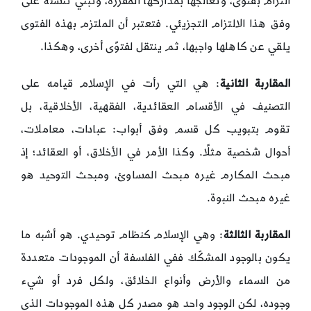
التزام بفتوى، وتعالجها بمداركها المقررة، وتبني تنشئة على
وفق هذا الالتزام التجزيئي. فتعتبر أن الملتزم بهذه الفتوى
يلقي عن كاهلها واجبها، ثم ينتقل لفتوًى أخرى، وهكذا.
المقاربة الثانية
: هي التي رأت في الإسلام قيامه على
التصنيف في الأقسام العقائدية، الفقهية، الأخلاقية، بل
تقوم بتبويب كل قسم وفق أبواب: عبادات، معاملات،
أحوال شخصية مثلًا. وكذا الأمر في الأخلاق، أو العقائد؛ إذ
مبحث المكارم غيره مبحث المساوئ، ومبحث التوحيد هو
غيره مبحث النبوة.
المقاربة الثالثة
: وهي الإسلام كنظام توحيدي. هو أشبه ما
يكون بالوجود المشكّك ففي الفلسفة أن الموجودات متعددة
من السماء والأرض وأنواع الخلائق، ولكل فرد أو شيء
وجوده، لكن الوجود واحد هو مصدر كل هذه الموجودات الذي