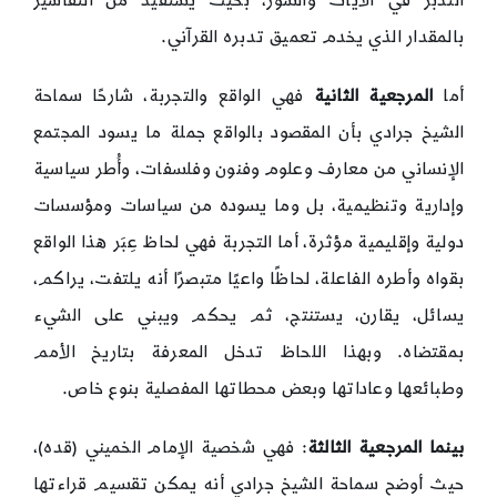
التدبّر في الآيات والسور، بحيث يستفيد من التفاسير
بالمقدار الذي يخدم تعميق تدبره القرآني.
أما
المرجعية الثانية
فهي الواقع والتجربة، شارحًا سماحة
الشيخ جرادي بأن المقصود بالواقع جملة ما يسود المجتمع
الإنساني من معارف وعلوم وفنون وفلسفات، وأُطر سياسية
وإدارية وتنظيمية، بل وما يسوده من سياسات ومؤسسات
دولية وإقليمية مؤثرة، أما التجربة فهي لحاظ عِبَر هذا الواقع
بقواه وأطره الفاعلة، لحاظًا واعيًا متبصرًا أنه يلتفت، يراكم،
يسائل، يقارن، يستنتج، ثم يحكم ويبني على الشيء
بمقتضاه. وبهذا اللحاظ تدخل المعرفة بتاريخ الأمم
وطبائعها وعاداتها وبعض محطاتها المفصلية بنوع خاص.
بينما المرجعية الثالثة
: فهي شخصية الإمام الخميني (قده)،
حيث أوضح سماحة الشيخ جرادي أنه يمكن تقسيم قراءتها