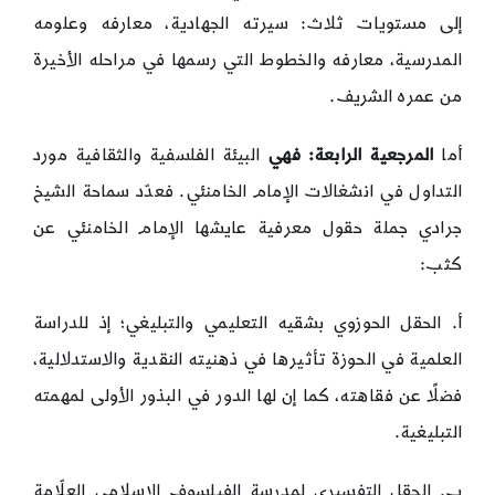
إلى مستويات ثلاث: سيرته الجهادية، معارفه وعلومه
المدرسية، معارفه والخطوط التي رسمها في مراحله الأخيرة
من عمره الشريف.
أما
المرجعية الرابعة: فهي
البيئة الفلسفية والثقافية مورد
التداول في انشغالات الإمام الخامنئي. فعدّد سماحة الشيخ
جرادي جملة حقول معرفية عايشها الإمام الخامنئي عن
كثب:
أ. الحقل الحوزوي بشقيه التعليمي والتبليغي؛ إذ للدراسة
العلمية في الحوزة تأثيرها في ذهنيته النقدية والاستدلالية،
فضلًا عن فقاهته، كما إن لها الدور في البذور الأولى لمهمته
التبليغية.
ب. الحقل التفسيري لمدرسة الفيلسوف الإسلامي العلّامة