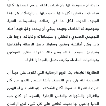
بدونه لا موجودية لها ولا شيئية، لكنه برغم توحيدها كلها
فيه، فإنه يعطي لكل منها خصوصيتها… والإسلام هو هذا
الوجود، الموحد لكل ما في رسالته وتقسيماته الفنية
وموضوعاته الخاصة. وفهمه ينبغي أن يتحدد وفق فهم أصله
التوحيدي المعنوي والعقلي واستهدافاته وغاياته، وربط كل
باب وكل أخلاقية وفتوى وسلوك بأصل الرسالة وأهدافها
وقراءتها بموجب ذلك، ومن ذلك معرفة معنى الموضوع
ودينامياته الخاصة، وكيف تتصل بالمبدأ والغاية.
المقاربة الرابعة
: بث الروح الرسالية التي تقوم على مبدأ أن
العبودية لله هي روح التوحيد، وأنها السبيل للتحرر من كل
عبودية لغير الله. سواءً أكان المُستعبد هو الشيطان أو الهوى
والغرائز والشهوات والنفس الأمارة بالسوء، أو كان حب
الدنيا والميل لها بحيث تطغى على كل شيء لدى الإنسان