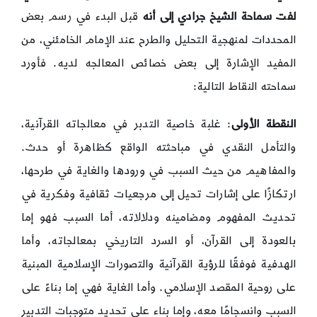
لفت سماحة الشيخ جرادي إلى أنه
قبل البدء في رسم بعض
المحددات لمنهجية التحليل والطرح عند الإمام الخامئني، من
المفيد الإشارة إلى بعض خصائص المعالجه لديه. فأورد
سماحته النقاط التالية:
النقطة الأولى
: غلبة خاصية التدبر في معالجاته القرآنية،
والتأمل النقدي في مباحثته الواقع كظاهرة أو حدث.
والمفاهيم من حيث السبب في ورودها والغاية في طرحها،
ارتكازًا على إشارات تحيل إلى مرجعيات ثقافية وفكرية في
تحديث المفهوم ومضامينه ودلالاته، أما السبب فهو إما
بالعودة إلى القرآن، أو السرد التاريخي بمعالجاته، وأما
الهدفية فوفقًا للرؤية القرآنية والتصورات الإسلامية المبنية
على روحية المقصد الإسلامي. وأما الغاية فهي إما بناءً على
السبب وانسجامًا معه، وإما بناء على تحديد متوجبات التدبير