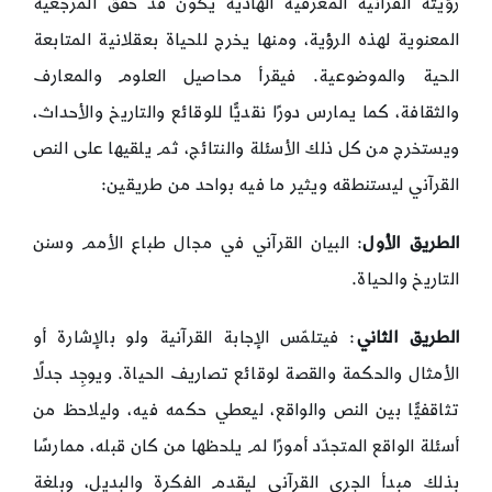
رؤيته القرآنية المعرفية الهادية يكون قد حقّق المرجعية
المعنوية لهذه الرؤية، ومنها يخرج للحياة بعقلانية المتابعة
الحية والموضوعية. فيقرأ محاصيل العلوم والمعارف
والثقافة، كما يمارس دورًا نقديًّا للوقائع والتاريخ والأحداث،
ويستخرج من كل ذلك الأسئلة والنتائج، ثم يلقيها على النص
القرآني ليستنطقه ويثير ما فيه بواحد من طريقين:
الطريق الأول
: البيان القرآني في مجال طباع الأمم وسنن
التاريخ والحياة.
الطريق الثاني
: فيتلمّس الإجابة القرآنية ولو بالإشارة أو
الأمثال والحكمة والقصة لوقائع تصاريف الحياة. ويوجِد جدلًا
تثاقفيًّا بين النص والواقع، ليعطي حكمه فيه، وليلاحظ من
أسئلة الواقع المتجدّد أمورًا لم يلحظها من كان قبله، ممارسًا
بذلك مبدأ الجري القرآني ليقدم الفكرة والبديل، وبلغة