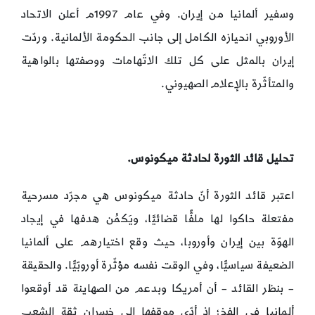
وسفير ألمانيا من إيران. وفي عام 1997م أعلن الاتحاد
الأوروبي انحيازه الكامل إلى جانب الحكومة الألمانية. وردّت
إيران بالمثل على كل تلك الاتّهامات ووصفتها بالواهية
والمتأثّرة بالإعلام الصهيوني.
تحليل قائد الثورة لحادثة ميكونوس.
اعتبر قائد الثورة أنّ حادثة ميكونوس هي مجرّد مسرحية
مفتعلة حاكوا لها ملفًّا قضائيَّا، ويَكمُن هدفها في إيجاد
الهوّة بين إيران وأوروبا، حيث وقع اختيارهم على ألمانيا
الضعيفة سياسيًّا، وفي الوقت نفسه مؤثّرة أوروبّيًّا. والحقيقة
– بنظر القائد – أن أمريكا وبدعم من الصهاينة قد أوقعوا
ألمانيا في الفخ؛ إذ أدّى موقفها إلى خسران ثقة الشعب