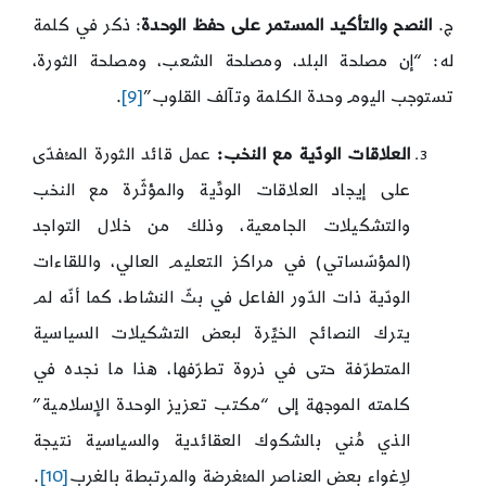
ج.
النصح والتأكيد المستمر على حفظ الوحدة
: ذكر في كلمة
له: “إن مصلحة البلد، ومصلحة الشعب، ومصلحة الثورة،
تستوجب اليوم وحدة الكلمة وتآلف القلوب”
[9]
.
العلاقات الودّية مع النخب:
عمل قائد الثورة المـُفدّى
على إيجاد العلاقات الودِّية والمؤثّرة مع النخب
والتشكيلات الجامعية، وذلك من خلال التواجد
(المؤسّساتي) في مراكز التعليم العالي، واللقاءات
الودّية ذات الدّور الفاعل في بثّ النشاط، كما أنّه لم
يترك النصائح الخيِّرة لبعض التشكيلات السياسية
المتطرّفة حتى في ذروة تطرّفها، هذا ما نجده في
كلمته الموجهة إلى “مكتب تعزيز الوحدة الإسلامية”
الذي مُني بالشكوك العقائدية والسياسية نتيجة
لإغواء بعض العناصر المـُغرِضة والمرتبطة بالغرب
[10]
.