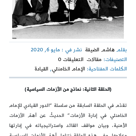
بقلم
هاشم الضيقة
نشر في : مايو 6, 2020
on
التصنيفات:
مقالات
التعليقات 0
الدور
الكلمات المفتاحية:
الإمام الخامنئي
,
القيادة
القيادي
للإمام
الخامنئي
في
(الحلقة الثانية: نماذج من الأزمات السياسية)
إدارة
الأزمات
تقدّم في الحلقة السابقة من سلسلة “الدور القيادي للإمام
الخامنئي في إدارة الأزمات” الحديثُ عن أهمّ الأزمات
الأمنية، وبيان مواقف القائد واستراتيجياته في إدارتها
وعلاجها، وفي هذه الحلقة نتناول أهمّ الأزمات السياسية