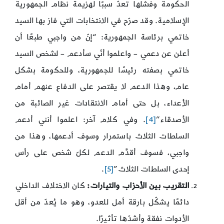
الحكومة وفشلها تعدّ سببًا لهزيمة نظام الجمهورية
الإسلامية. وقد صرّح في الانتخابات التي فاز بها السيد
خاتمي برئاسة الجمهورية: “إنّ من واجبي طبعًا أن
أعلن عن دعمي – واعلموا أنّي سأدعم – لشخص السيد
خاتمي بصفته رئيسًا للجمهورية، وللحكومة بشكل
عام، وهذا الدعم لا يقتصر على الدفاع عنهم أمام
الأعداء، بل حتى أمام الانتقادات غير الصائبة من
الأصدقاء”
[4]
. وفي كلام آخر: اعلموا أنني أدعم
السلطات الثلاث باستمرار وسوف أدعمها، وهذا من
واجبي، فسوف أقدِّم الدعم لكلّ شخص على رأس
إحدى السلطات الثلاث”
[5]
.
التقريب بين الأحزاب والتيارات:
كان الاختلاف الداخلي
دائمًا يشكّل بارقة أمل للعدو، وهو ما يُعدّ من أقل
الأدوات نفقة وأشدّها تأثيرًا.