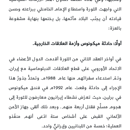
التي واجهت الثورة واستطاع الإمام الخامنئي ببراعته وحسن
قيادته أن يجنّب البلاد مآثمها، بل يختمها بنهاية مشفوعة
بالعزة:
أولًا: حادثة ميكونوس وأزمة العلاقات الخارجية.
في أواخر العقد الثاني من الثورة أقدمت الدول الأعضاء في
الاتحاد الأوروبي على قطع العلاقات الدبلوماسية مع إيران،
وتمّ استدعاء سفرائهم منها عام 1988م. وتمتدُّ جذورُ هذا
الإجراء إلى حادثة وقعت عام 1992م في فندق ميكونوس
في برلين، حيث تعرّض نشطاء إيرانيون معارضون للثورة إلى
هجوم مسلَّح فقتل أربعة منهم. وبعد ذلك ألقى جهاز الأمن
الألماني القبض على أشخاص ستة ادّعى أنهم منفّذو
العملية؛ خمسة من اللبنانيين وإيرانيٌّ واحد.