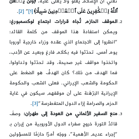
تعني أن الإسلام يعلو ولا يُعلى عليه،
﴿وَلَن يَجۡعَلَ
ٱللَّهُ لِلۡكَٰفِرِينَ عَلَى ٱلۡمُؤۡمِنِينَ سَبِيلًا﴾
[1]
”
[2]
.
الموقف الحازم تُجاه قرارات اجتماع لوكسمبورغ:
ويمكن استفادة هذا الموقف من كلمة القائد:
“انظروا إلى الاجتماع الذي عقده وزراء خارجية أوروبا
يوم أمس. تحدّثوا فيه بكلام فارغ وبعيد عن الأدب،
واتخذوا مواقف غير صحيحة، وقد تحدّثوا وتداولوا،
فما الهدف من ذلك؟ كان الهدفُ هو الضغط على
الحكومة والشعب الإيراني. فعلى الشعب والحكومة
الإيرانية البَرْهَنة على أن موقفهم سيكون في غاية
الحزم والصرامة إزاء الدول المتغطرسة”
[3]
.
منع السفير الألماني من العودة إلى طهران:
وصفَ
قائدُ الثورة خروج سفراء الدول الأوروبية من إيران بـ
“إجراء عديم الأهمية”، ووجّه أمرًا حازمًا للمسؤولين