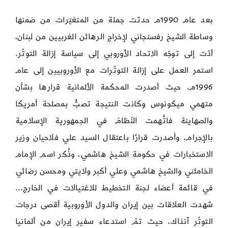
بعد عام 1990م حدثت جملة من المتغيّرات من ضمنها
وساطة الشيخ رفسنجاني لإخراج الرهائن الغربيين من لبنان،
أدّت إلى توجّه الاتحاد الأوروبي إلى سياسة إزالة التوتّر.
استمر العمل على إزالة التوتّرات مع الأوروبيين إلى عام
1996م، حيث أصدرت المحكمة الألمانية قرارها بشأن
متهمي ميكونوس وكانت النتيجة تصبُّ بمصلحة أمريكا
والصهاينة فاتَّهمت النّظامَ في الجمهورية الإسلامية
بالإجرام، وأصدرت قرارًا باعتقال السيد علي فلاحيان وزير
الاستخبارات في حكومة الشيخ هاشمي، وذُكر اسم الإمام
الخامئني والشيخ هاشمي وعلي أكبر ولايتي ومحسن رضائي
في قائمة أعضاء لجنة التخطيط للاغتيالات في الخارج…
شهدت العلاقات بين إيران والدول الأوروبية أقصى درجات
التوتّر آنذاك، حيث تمّ استدعاء سفير إيران من ألمانيا