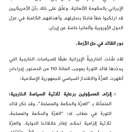
الإيراني بالحكومة الألمانيّة. وعلّق على ذلك بأنّ الأمريكيين
قد ارتكبوا خطأ فادحًا بتحليلهم وأهدافهم الكامنة في عزل
الدول الأوروبية وألمانيا خاصة عن إيران.
دور القائد في حلّ الأزمة.
لقد نفّذت الخارجيةُ الإيرانية طبقًا للسياسات الخارجية التي
يحدّدها قائد الثورة بموجب المادّة 110 من الدستور، إجراءاتٍ
أظهرت العزَّةَ والاقتدارَ السياسي للجمهورية الإسلامية:
إلزام المسؤولين برعاية ثلاثية السياسة الخارجية:
المتمثّلة بـ “العزّة والحكمة والمصلحة”، وقد ذكر قائد
الثورة في خطاب له: “العزّة والحكمة والمصلحة،
ثلاثية إلزامية تحكم إطار علاقاتنا الدولية. والعزّة