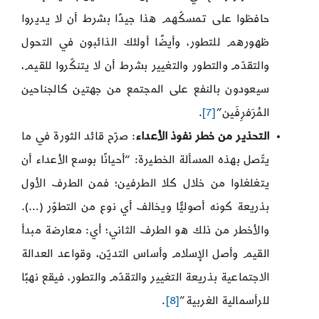
حافظوا على تمسكّهم هذا جيدًا بشرط أن لا يديروا
ظهورهم للتطور، وأيضًا أولئك الذائبون في التحول
والتقدّم والتطور والتغيير بشرط أن لا يتنكّروا للقيم،
سيعودون بالنفع على المجتمع من جهتين كالجناحين
المُرَفرِفَين”
[7]
.
التحذير من خطر نفوذ الأعداء
: صرّح قائد الثورة في ما
يتّصل بهذه المسألة الخطيرة: “أحيانًا بوسع الأعداء أن
يتغلغلوا من خلال كلا الطرفين؛ فمن الطرف الأول
بذريعة كونه أصوليًّا ويخالف أي نوع من التطوّر (…).
والأخطر من ذلك هو الطرف الثاني؛ أي: معارضة مبدأ
القيم وأصل الإسلام وأساس التديّن، وقواعد العدالة
الاجتماعية بذريعة التغيير والتقدّم والتطور، فيقع نهبًا
للرأسمالية الغربية”
[8]
.