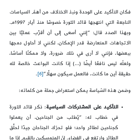
فكان التأكيد على الوحدة ونبذ الاختلاف من أهمّ السياسات
الناجعة التي انتهجها قائد الثورة خصوصًا منذ أيار 1997م.
وبهذا الصدد قال: “إنني أسعى إلى أن أقرِّب عمليًّا بين
الاتجاهات المتعارضة قدر الإمكان، لكنني لا أحاول دمجها
ببعضها، فإنني لا أرى في ذلك ضرورة، ولا ممكنًا أساسًا،
ولعلّه ليس نافعًا أيضًا (…) إذا كانت البواعث خالصة لله
حقيقة أين ما كانت، فالعمل سيكون سهلًا”
[6]
.
وضمن هذه السّياسة يمكن استعراض جملة من كلماته:
التأكيد على المشتركات السياسية
: ذكر قائد الثورة
في خطاب له: “يُطلب من الجناحين، أن يعملوا
كجناحين لطائر واحد؛ فلو تحرّك الجناحان جيدًا لحلَّق
الطائر وارتفع في الفضاء. إنّ المتمسكين بالقيم إذا ما