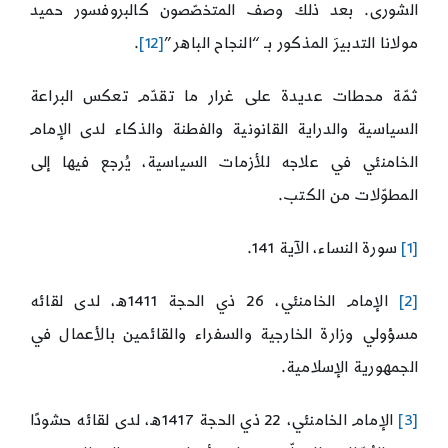
الشورى. بعد ذلك وصف المتخصّصون كالبروفسور حميد
مولانا التدبيرَ المذكور بـ “النجاح الباهر”
[12]
.
ثمّة محطات عديدة على غرار ما تقدّم تعكس البراعة
السياسية والدراية القانونية والفطنة والذكاء لدى الإمام
الخامنئي في علاجه للأزمات السياسية، يُرجع فيها إلى
المطوّلات من الكتب.
[1]
سورة النساء، الآية 141.
[2]
الإمام الخامنئي، 26 ذي الحجة 1411ه، لدى لقائه
مسؤولي وزارة الخارجية والسفراء والقائمين بالأعمال في
الجمهورية الإسلامية.
[3]
الإمام الخامنئي، 22 ذي الحجة 1417ه، لدى لقائه حشودًا