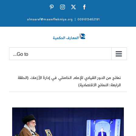
Ski
Pinterest
Instagram
Facebook
X
t
almaaref@maarefhekmiya.org
|
009615462191
conten
Go to...
نماذج من الدور القيادي للإمام الخامنئي في إدارة الأزمات (الحلقة
الرابعة: النماذج الاقتصادية)