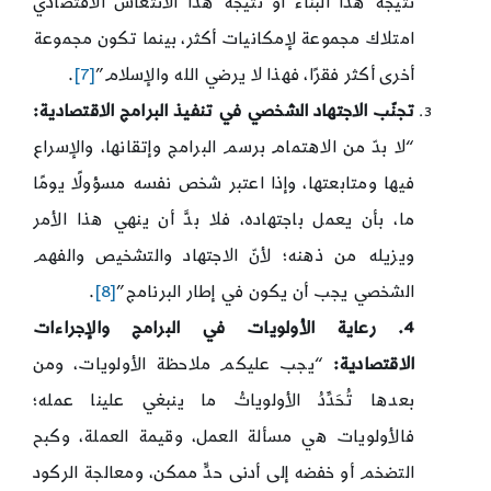
نتيجة هذا البناء أو نتيجة هذا الانتعاش الاقتصادي
امتلاك مجموعة لإمكانيات أكثر، بينما تكون مجموعة
أخرى أكثر فقرًا، فهذا لا يرضي الله والإسلام”
[7]
.
تجنّب الاجتهاد الشخصي في تنفيذ البرامج الاقتصادية:
“لا بدّ من الاهتمام برسم البرامج وإتقانها، والإسراع
فيها ومتابعتها، وإذا اعتبر شخص نفسه مسؤولًا يومًا
ما، بأن يعمل باجتهاده، فلا بدَّ أن ينهي هذا الأمر
ويزيله من ذهنه؛ لأنّ الاجتهاد والتشخيص والفهم
الشخصي يجب أن يكون في إطار البرنامج”
[8]
.
4. رعاية الأولويات في البرامج والإجراءات
الاقتصادية:
“يجب عليكم ملاحظة الأولويات، ومن
بعدها تُحَدِّدُ الأولوياتُ ما ينبغي علينا عمله؛
فالأولويات هي مسألة العمل، وقيمة العملة، وكبح
التضخم أو خفضه إلى أدنى حدٍّ ممكن، ومعالجة الركود