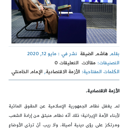
بقلم
هاشم الضيقة
نشر في : مايو 12, 2020
on
التصنيفات:
مقالات
التعليقات 0
نماذج
الكلمات المفتاحية:
الأزمة الاقتصادية
,
الإمام الخامنئي
من
الدور
القيادي
للإمام
الأزمة الاقتصادية.
الخامنئي
في
لم يغفل نظام الجمهورية الإسلامية عن الحقوق المادّية
إدارة
الأزمات
لأبناء الأمة الإيرانية؛ ذلك أنّه نظام منبثق من إرادة الشعب
(الحلقة
ومرتكز على رؤى دينية أصيلة. ولا ريب أنّ تردّي الأوضاع
الرابعة: