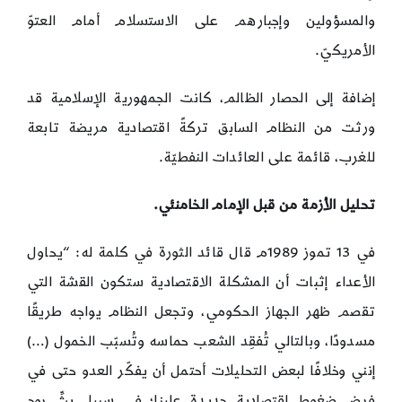
والمسؤولين وإجبارهم على الاستسلام أمام العتوّ
الأمريكيّ.
إضافة إلى الحصار الظالم، كانت الجمهورية الإسلامية قد
ورثت من النظام السابق تركةً اقتصادية مريضة تابعة
للغرب، قائمة على العائدات النفطيّة.
تحليل الأزمة من قبل الإمام الخامنئي.
في 13 تموز 1989م قال قائد الثورة في كلمة له: “يحاول
الأعداء إثبات أن المشكلة الاقتصادية ستكون القشة التي
تقصم ظهر الجهاز الحكومي، وتجعل النظام يواجه طريقًا
مسدودًا، وبالتالي تُفقِد الشعب حماسه وتُسبّب الخمول (…)
إنني وخلافًا لبعض التحليلات أحتمل أن يفكّر العدو حتى في
فرض ضغوط اقتصادية جديدة علينا؛ في سبيل بثِّ روح