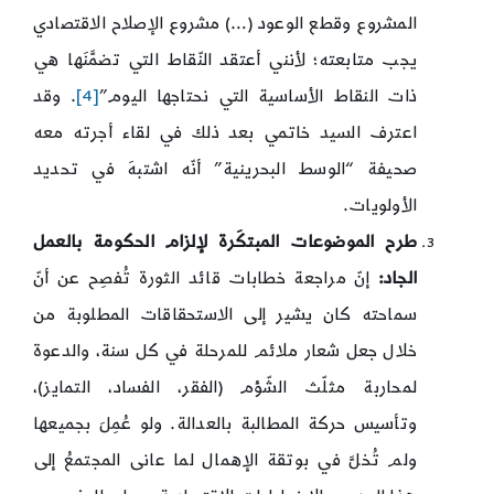
المشروع وقطع الوعود (…) مشروع الإصلاح الاقتصادي
يجب متابعته؛ لأنني أعتقد النّقاط التي تضمَّنَها هي
ذات النقاط الأساسية التي نحتاجها اليوم”
[4]
. وقد
اعترف السيد خاتمي بعد ذلك في لقاء أجرته معه
صحيفة “الوسط البحرينية” أنّه اشتبهَ في تحديد
الأولويات.
طرح الموضوعات المبتكَرة لإلزام الحكومة بالعمل
الجاد:
إنّ مراجعة خطابات قائد الثورة تُفصِح عن أنّ
سماحته كان يشير إلى الاستحقاقات المطلوبة من
خلال جعل شعار ملائم للمرحلة في كل سنة، والدعوة
لمحاربة مثلّث الشّؤم (الفقر، الفساد، التمايز)،
وتأسيس حركة المطالبة بالعدالة. ولو عُمِلَ بجميعها
ولم تُخلَّ في بوتقة الإهمال لما عانى المجتمعُ إلى