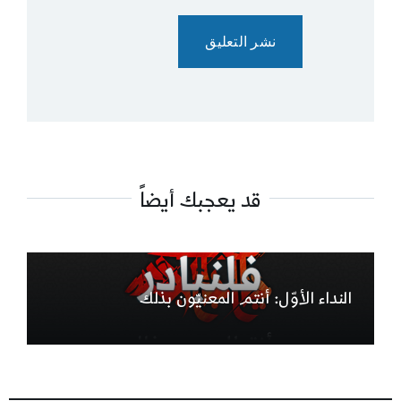
قد يعجبك أيضاً
النداء الأوّل: أنتم المعنيّون بذلك