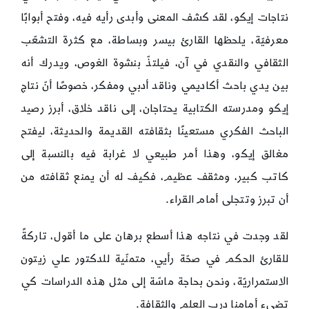
نتاجات إيكو، لقد كشف المعنى وأبدى رأيه فيه، وفتح أبوابًا
معرفيّة، يلحظها القارئ بيسر وبساطة، مع كثرة التشعّب
الثقافي والنقدي في آن، فيلتذّ بنشوة الغوص، ويدرك أنه
بين يدي باحث أكاديمي وناقد أدبي ومفكر، خصوصًا أنّ نتاج
إيكو ومدرسته الكتابية يحتاجان، إلى ناقد خلاق، أبرز رصيد
الباحث الفكري مستعينًا بثقافته القديمة والحديثة، ليفتح
مغالق إيكو، وهذا أمر طبيعي لا غرابة فيه بالنسبة إلى
كاتب كبير، ومثقف عظيم، فكيف له أن يمنع ثقافته من
أن تبرز وتتجلى أمام القراء.
لقد وجدت في نتاجه هذا أسطع برهان على ما أقول، تاركةً
للقارئ الحكم في صحّة رأيي، متمنّية للدكتور علي زيتون
الاستمراريّة، ونحن بحاجة ماسّة إلى مثل هذه الدراسات كي
تضيء أمامنا درب العلم والثقافة.