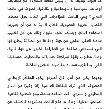
حدّ سواء. وكيف له أن يتبنّى ثقافة متفارقة مع متطلّبات
أوضاعنا السياسيّة والاجتماعية والثقافية، خصوصًا في عالمنا
العربي؟ يعي الباحث المؤامرات التي تحاك حول معظم
القضايا العربية المصيرية، فكان لا بدّ له من أن يعيرها
اهتمامه البالغ، ويسلّط الضوء عليها، وذلك من أجل تغليب
سلطة العقل العلمي من جهة، ودفاعًا عن الحداثة بنظرياتها
التي تستدعي منافحة عن قضاياها الكبرى من جهة ثانية،
وهذا مطلوب بقوّة لمراجعة حساباتنا والتخطيط لمستقبلنا
الذي لبّد الغرب سماءه بتفاصيله الصغرى الداكنة.
ومهما يكن من أمر، فإنّ أمبرتو إيكو، المفكّر الإيطالي
المعروف، الذي ترك للثقافة العالمية زادًا وفيرًا من النتاج
التنظيري والسردي، لفت انتباهه بشدة، وهو شخصية ثقافية
تستحق العناية. وهذا ما دفع الباحث بمشروعه للكشف عن