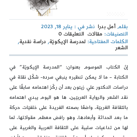
بقلم
أمل بدرا
نشر في : يناير 18, 2023
on
التصنيفات:
مقالات
التعليقات 0
كلمة
الكلمات المفتاحية:
لمدرسة الإيكويّة
,
دراسة نقدية
,
الأستاذة
الشعر
أمل
بدرا
في
إنّ الكتاب الموسوم بعنوان: “المدرسة الإيكويّة” في
ندوة
مدرسة
الكتابة – ما لا يمكن تنظيره ينبغي سرده- شكّل نقلة في
الإيكوية
دراسات الدكتور علي زيتون بعد أن ركّز اهتمامه سابقًا على
نقد الشعر والرواية العربيّين، ها هو اليوم يبدي اهتمامه
بالثقافة الغربيّة، واضعًا بصمته الفريدة على خلفيّات حركة
ما بعد الحداثة وأبعادها، وهو رافض معظم مقولاتها، لما
لها من تداعيات سلبية على الثقافة العربية والغربية على