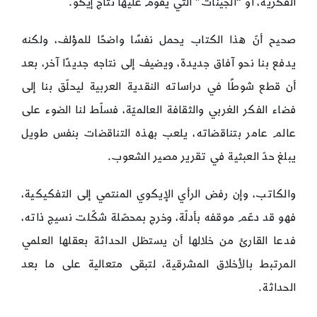
الفكرية، أو “الجينات” التي يقوم عليها نتاج إيكو.
صحيح أنّ هذا الكتاب يحمل نفسًا واضحًا للمؤلف، ولكنه
يدفع بنا نحو آفاق جديدة، ويضيف إلى نتاجه جديدًا آخر، بعد
أن قطع شوطًا في دراساته النقدية العربية ليحلّق بنا إلى
فضاء الفكر الغربي والثقافة العالميّة، فسلّط لنا الضوء على
عالم عامر بتناقضاته، يلعب بهذه التناقضات بنفس طويل
يبلغ حدّ العبثية في تقرير مصير الشعوب.
والكاتب، وإن رفض الرأي الإيكوي المنتمي إلى التفكيكية،
فهو قد دعّم موقفه بأدلّة، وخرج بمحصّلة شكّلت نسيج ذاته،
فدعا القارئ من خلالها أن يستظل الحداثة بعقلها العلمي
المرتبط بالأخلاق المشرقية، لتبقى متعالية على ما بعد
الحداثة.