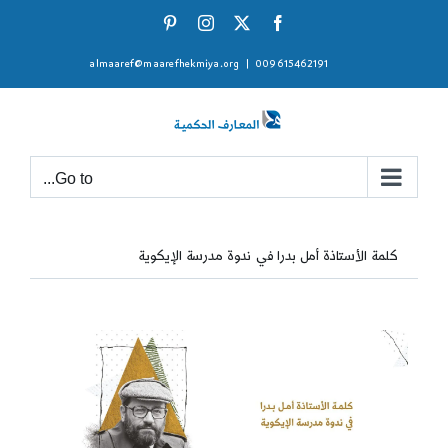
Ski
Pinterest
Instagram
Facebook
X
t
almaaref@maarefhekmiya.org
|
009615462191
conten
Go to...
كلمة الأستاذة أمل بدرا في ندوة مدرسة الإيكوية