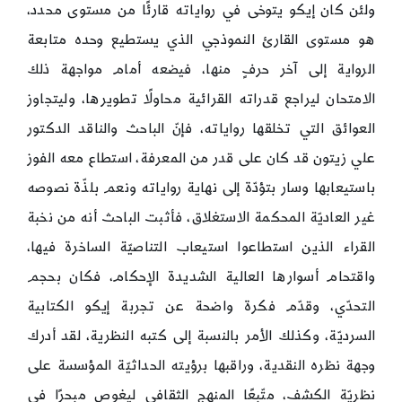
ولئن كان إيكو يتوخى في رواياته قارئًا من مستوى محدد،
هو مستوى القارئ النموذجي الذي يستطيع وحده متابعة
الرواية إلى آخر حرفٍ منها، فيضعه أمام مواجهة ذلك
الامتحان ليراجع قدراته القرائية محاولًا تطويرها، وليتجاوز
العوائق التي تخلقها رواياته، فإنّ الباحث والناقد الدكتور
علي زيتون قد كان على قدر من المعرفة، استطاع معه الفوز
باستيعابها وسار بتؤدّة إلى نهاية رواياته ونعم بلذّة نصوصه
غير العاديّة المحكمة الاستغلاق، فأثبت الباحث أنه من نخبة
القراء الذين استطاعوا استيعاب التناصيّة الساخرة فيها،
واقتحام أسوارها العالية الشديدة الإحكام، فكان بحجم
التحدّي، وقدّم فكرة واضحة عن تجربة إيكو الكتابية
السرديّة، وكذلك الأمر بالنسبة إلى كتبه النظرية، لقد أدرك
وجهة نظره النقدية، وراقبها برؤيته الحداثيّة المؤسسة على
نظريّة الكشف، متّبعًا المنهج الثقافي ليغوص مبحرًا في