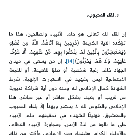
لقاء المحبوب.
إن لقاء الله تعالى هو حلم الأنبياء والصالحين، هذا ما
تؤكّده الآية الكريمة ﴿فَرِحِينَ بِمَا آتَاهُمُ اللَّهُ مِن فَضْلِهِ
وَيَسْتَبْشِرُونَ بِالَّذِينَ لَمْ يَلْحَقُوا بِهِم مِّنْ خَلْفِهِمْ أَلَّا خَوْفٌ
عَلَيْهِمْ وَلَا هُمْ يَحْزَنُونَ﴾
[14]
. إن من يسعى في ميدان
الجهاد خلف رغبة شخصية أو طلبًا للغنيمة، أو للقيمة
الاجتماعية ليس بشهيد في الاعتبارات الإلهية، شرط
الشهادة كمال الإخلاص لله وحده دون أية شراكة دنيوية
من قريب أو بعيد، بشكل مباشر أو غير مباشر، هذا
الإخلاص والخلوص لله لا يستقر ويهدأ إلاّ بلقاء المحبوب
والمعشوق. فهنيئًا للشهداء في تحقيقهم حلم الأنبياء
على ما نالوه من لذة الأنس، ومجاورة الأنبياء العظام،
والأولياء الكرام وشهداء صدر الإسلام، وأكثر من ذلك