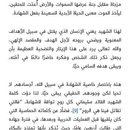
مزجاة مقابل جنة عرضها السموات والأرض أٌعدّت للمتقين،
ليأخذ الموت معنى الحياة الأبدية السعيدة بفعل الشهادة.
لهذا الشهيد يعني الإنسان الذي يقتل في سبيل الأهداف
المعنوية ويضحي بروحه لأجل الهدف والمقصد الإلهي،
والله تعالى يرد على هذا الإيثار والتضحية العظيمة بأن
يجعل ذكر ذلك الشخص وفكره حاضرًا دائمًا في أمّته،
ويبقى هدفه السامي حيًّا.
هذه باختصار خاصية الشهادة في سبيل الله، أجسادهم لا
تحيا لكن وجودهم الحقيقي يبقى حيًّا، لذا دوّت كلمة
الشهيد القائد سليماني كل روح تواقة للشهادة، “فالتي
تقاتل فينا هي الروح”
[9]
، فضلًا عن كلماته الحماسية التي
كان يلقيها قبل العمليات الحربية وبعدها، في فترة جهاده
التي طالت أربعين عامًا، حيث يُذكر بأنها تمتزج بالبكاء