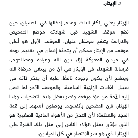
الإيثار.
الإيثار يعني إنكار الذات وعدم إدخالها في الحسبان، حين
نضع موقف الشهيد قبل شهادته موضع التمحيص
والدراسة يتضح موقفان جليان: الموقف الأول هو أعلى
موقف من الإيثار ممكن أن يتخذه إنسان في تقديم روحه
في ميدان المعركة إزاء دين الله وعباده ومصالحهم،
فرسالة الشهداء في الإيثار هي أنّ من يبتغي مرضاة الله
ويطمح لأن يكون وجوده نافعًا، عليه أن ينكر ذاته في
سبيل الغايات الإلهية السامية. والموقف الآخر لما تصل
إليه الأمة من عزة ورفعة ونصر بفضل هذه التضحيات وهذا
الإيثار، فإن المضحين بأنفسهم يوصلون أمتهم إلى قمة
المجد والعظمة؛ لأن التحرّر من الأهواء المادية الصغيرة هو
الذي يؤدّي بمثل هؤلاء الناس إلى مثل تلك القدرة على
الإيثار الذي هو سر الانتصار في كل الميادين.