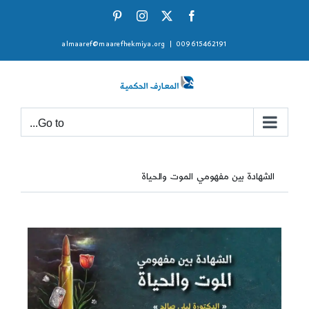
Ski
Pinterest
Instagram
Facebook
X
t
almaaref@maarefhekmiya.org
|
009615462191
conten
Go to...
الشهادة بين مفهومي الموت والحياة