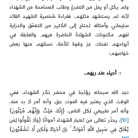
ولم يكل أو يمل من التضرعّ وطلب المسامحة من الشهداء
لأنه لم يستشهد مثلهم، فقراءة شخصية الشهيد القائد
سليماني وأمثاله تحتاج إلى الكثير من التعمّق والدراية
لفهم مكنونات الشهادة الحاضرة فيهم والعابقة في
أرواحهم نفحات عز وقوة للأمة، نستلهم منها بعض
خواصهم:
أحياء عند ربهم.
نجد الله سبحانه يؤدّبنا في محضر ذكر الشهداء، ففي
الوقت الذي يعتبر فيه الموت حق، وأنه أمر لا بد منه،
وأنه أمر طبيعي لكل الناس، ﴿إِنَّكَ مَيِّتٌ وَإِنَّهُم مَّيِّتُونَ﴾
[10]
، يحذّر تعالى من اعتبار الشهداء أمواتًا ﴿وَلَا تَقُولُوا لِمَن
يُقْتَلُ فِي سَبِيلِ اللَّهِ أَمْوَاتٌ ۚ بَلْ أَحْيَاءٌ وَلَٰكِن لَّا تَشْعُرُونَ﴾