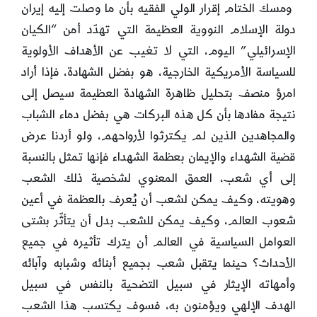
ومسك الختام إقرار الولي الفقيه بأن ما وصلت إليه إيران
دولة الإسلام النووية العظيمة التي تهدّد أمن “الكيان
الإسرائيلي” اليوم، التي لا تغيب عن الأهداف الأولوية
للسياسة الأمريكية الخارجية، هو بفضل الشهادة، فإذا أراد
امرؤ منصف بتحليل ظاهرة الشهادة العظيمة سيصل إلى
نتيجة مفادها بأن كل هذه البركات هي بفضل دماء الشباب
والمجاهدين الذين لم يكترثوا لأرواحهم، ولو أردنا عرض
قضية الشهداء والإيمان بعظمة الشهداء فإنها تمثل بالنسبة
إلى أي شعب، العمق المعنوي لشخصية ذلك الشعب
وهويته، وكيف يمكن لشعب أن يُعرف بالعظمة في أعين
شعوب العالم، وكيف يمكن للشعب بدل أن يتأثّر بشتى
العوامل السياسية في العالم أن يترك تأثيره في جميع
الأحداث؟ حينما يتقبل شعب بجميع أبنائه وشبابه وآبائه
وأمهاته الإيثار في سبيل التضحية بالنفس في سبيل
الهدف الإلهي ويؤمنون به، فسوف يكتسب هذا الشعب