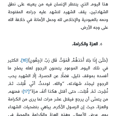
هذا اليوم الذي ينتظر الإنسان فيه من يعينه على نطق
الشهادتين، يقف الشهيد لتشهد عليه جراحه المفتوحة
ودمه بالعبودية والإخلاص لله وحمل الأمانة في خلافة الله
على وجه الأرض.
العزة والكرامة.
﴿حَتَّىٰ إِذَا جَاءَ أَحَدَهُمُ الْمَوْتُ قَالَ رَبِّ ارْجِعُونِ﴾
[16]
، الكثير
في ذلك اليوم الموعود يتمنون الرجوع لعله يصلح ما
أفسده بموقف ذليل، فضلًا عن الحسرة، إلّا الشهيد يحب
الرجوع ليجدّد شهادته، “والله، لوددتُ أنّي قُتِلت ثمّ
نُشِرت ثمّ قُتِلت، حتى أقتل هكذا ألفَ مرّة”
[17]
؛ فمنهم
من يتمنّى أن يرجع فيقتل عشر مرات لما يرى من الكرامة
والعزة، حيث إن الرسول الأكرم يباهي بتضحيات الشهداء
يوم عرض الأعمال. وهذه العزة والكرامة والمحبة في