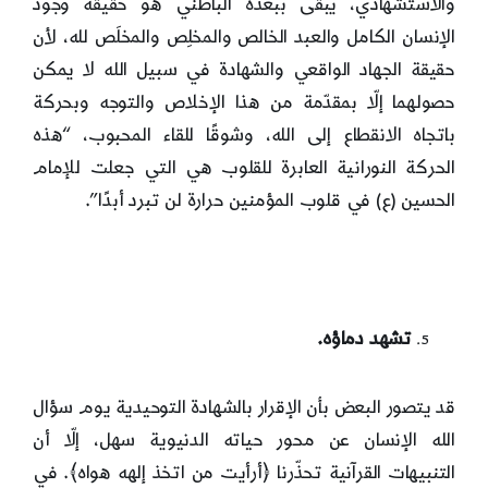
والاستشهادي، يبقى ببعده الباطني هو حقيقة وجود
الإنسان الكامل والعبد الخالص والمخلِص والمخلَص لله، لأن
حقيقة الجهاد الواقعي والشهادة في سبيل الله لا يمكن
حصولهما إلّا بمقدّمة من هذا الإخلاص والتوجه وبحركة
باتجاه الانقطاع إلى الله، وشوقًا للقاء المحبوب، “هذه
الحركة النورانية العابرة للقلوب هي التي جعلت للإمام
الحسين (ع) في قلوب المؤمنين حرارة لن تبرد أبدًا”.
تشهد دماؤه.
قد يتصور البعض بأن الإقرار بالشهادة التوحيدية يوم سؤال
الله الإنسان عن محور حياته الدنيوية سهل، إلّا أن
التنبيهات القرآنية تحذّرنا ﴿أرأيت من اتخذ إلهه هواه﴾. في