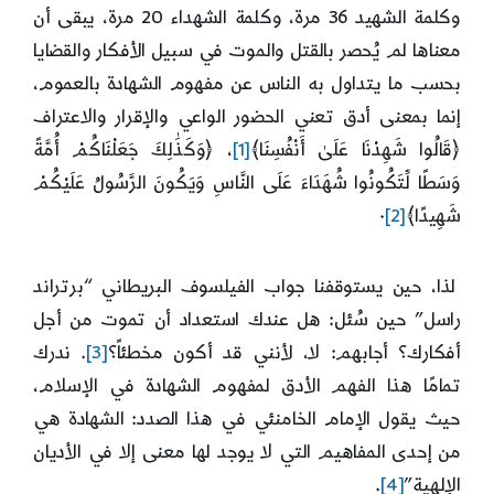
وكلمة الشهيد 36 مرة، وكلمة الشهداء 20 مرة، يبقى أن
معناها لم يُحصر بالقتل والموت في سبيل الأفكار والقضايا
بحسب ما يتداول به الناس عن مفهوم الشهادة بالعموم،
إنما بمعنى أدق تعني الحضور الواعي والإقرار والاعتراف
﴿قَالُوا شَهِدْنَا عَلَىٰ أَنْفُسِنَا﴾
[1]
، ﴿وَكَذَٰلِكَ جَعَلْنَاكُمْ أُمَّةً
وَسَطًا لِّتَكُونُوا شُهَدَاءَ عَلَى النَّاسِ وَيَكُونَ الرَّسُولُ عَلَيْكُمْ
شَهِيدًا﴾
[2]
·
لذا، حين يستوقفنا جواب الفيلسوف البريطاني “برتراند
راسل” حين سُئل: هل عندك استعداد أن تموت من أجل
أفكارك؟ أجابهم: لا، لأنني قد أكون مخطئاً؟
[3]
. ندرك
تمامًا هذا الفهم الأدق لمفهوم الشهادة في الإسلام،
حيث يقول الإمام الخامنئي في هذا الصدد: الشهادة هي
من إحدى المفاهيم التي لا يوجد لها معنى إلا في الأديان
الإلهية”
[4]
.