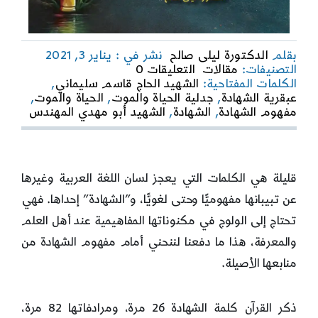
بقلم
الدكتورة ليلى صالح
نشر في : يناير 3, 2021
on
التصنيفات:
مقالات
التعليقات 0
الشهادة
الكلمات المفتاحية:
الشهيد الحاج قاسم سليماني
,
بين
عبقرية الشهادة
,
جدلية الحياة والموت
,
الحياة والموت
,
مفهومي
مفهوم الشهادة
,
الشهادة
,
الشهيد أبو مهدي المهندس
الموت
والحياة
قليلة هي الكلمات التي يعجز لسان اللغة العربية وغيرها
عن تبيبانها مفهوميًّا وحتى لغويًّا، و”الشهادة” إحداها. فهي
تحتاج إلى الولوج في مكنوناتها المفاهيمية عند أهل العلم
والمعرفة، هذا ما دفعنا لننحني أمام مفهوم الشهادة من
منابعها الأصيلة.
ذكر القرآن كلمة الشهادة 26 مرة، ومرادفاتها 82 مرة،