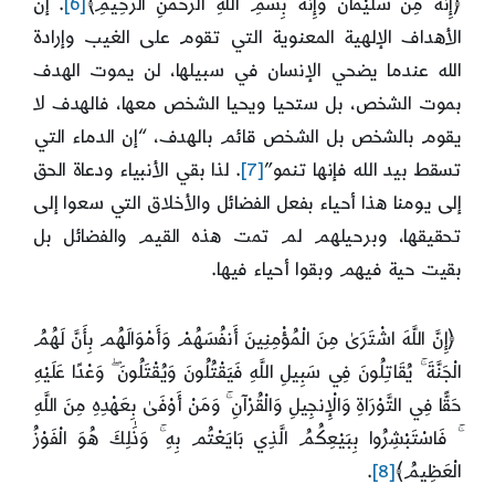
﴿إِنَّهُ مِنْ سُلَيْمَانَ وَإِنَّهُ بِسْمِ اللَّهِ الرَّحْمَنِ الرَّحِيمِ﴾
[6]
. إن
الأهداف الإلهية المعنوية التي تقوم على الغيب وإرادة
الله عندما يضحي الإنسان في سبيلها، لن يموت الهدف
بموت الشخص، بل ستحيا ويحيا الشخص معها، فالهدف لا
يقوم بالشخص بل الشخص قائم بالهدف، “إن الدماء التي
تسقط بيد الله فإنها تنمو”
[7]
. لذا بقي الأنبياء ودعاة الحق
إلى يومنا هذا أحياء بفعل الفضائل والأخلاق التي سعوا إلى
تحقيقها، وبرحيلهم لم تمت هذه القيم والفضائل بل
بقيت حية فيهم وبقوا أحياء فيها.
﴿إِنَّ اللَّهَ اشْتَرَىٰ مِنَ الْمُؤْمِنِينَ أَنفُسَهُمْ وَأَمْوَالَهُم بِأَنَّ لَهُمُ
الْجَنَّةَ ۚ يُقَاتِلُونَ فِي سَبِيلِ اللَّهِ فَيَقْتُلُونَ وَيُقْتَلُونَ ۖ وَعْدًا عَلَيْهِ
حَقًّا فِي التَّوْرَاةِ وَالْإِنجِيلِ وَالْقُرْآنِ ۚ وَمَنْ أَوْفَىٰ بِعَهْدِهِ مِنَ اللَّهِ
ۚ فَاسْتَبْشِرُوا بِبَيْعِكُمُ الَّذِي بَايَعْتُم بِهِ ۚ وَذَٰلِكَ هُوَ الْفَوْزُ
الْعَظِيمُ﴾
[8]
.