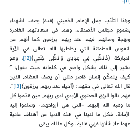
.
[11]
وهذا التأدّب جعل الإمام الخميني (قده) يصف الشهداء
بشموع مجالس الأصدقاء، وهم في سعادتهم الغامرة
وبهجة وصالهم فهم عند ربهم يرزقون كما أنهم من
النفوس المطمئنة التي يخاطبها الله تعالى في الآية
المباركة ﴿فَادْخُلِي فِي عِبَادِي وَادْخُلِي جَنَّتِي﴾
[12]
، وهو
يشير إلى ذلك بشكل واضح في كلماته حيث يقول: ”
كيف يتمكّن إنسان قاصر مثلي أن يصف العظام الذين
قال الله تعالى في حقهم: ﴿أحياء عند ربهم يرزقون﴾
[13]
“.
فهم نالوا الرزق المعنوي الأبدي لدى ربهم حين قدّموا كل
ما وهبه الله إليهم –التي هي أرواحهم- وسلموا إليه
الأمانة، فكل ما لدينا في هذه الدنيا من أهداف مادية
مهما علا شأنها فهي فانية، وكل ما لله يبقى.