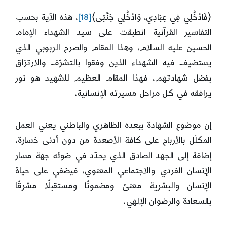
﴿فَادْخُلِي فِي عِبَادِي، وَادْخُلِي جَنَّتِى﴾
[18]
، هذه الآية بحسب
التفاسير القرآنية انطبقت على سيد الشهداء الإمام
الحسين عليه السلام، وهذا المقام والصرح الربوبي الذي
يستضيف فيه الشهداء الذين وفقوا بالتشرّف والارتزاق
بفضل شهادتهم، فهذا المقام العظيم للشهيد هو نور
يرافقه في كل مراحل مسيرته الإنسانية.
إن موضوع الشهادة ببعده الظاهري والباطني يعني العمل
المكلّل بالأرباح على كافة الأصعدة من دون أدنى خسارة،
إضافة إلى الجهد الصادق الذي يحدّد في ضوئه جهة مسار
الإنسان الفردي والاجتماعي المعنوي، فيضفي على حياة
الإنسان والبشرية معنىً ومضمونًا ومستقبلًا مشرقًا
بالسعادة والرضوان الإلهي.