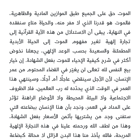
الموت حق على الجميع طبق الموازين المادية والظاهرية،
فالموت هو قدرنا الذي لا مفر منه، والحياة متاع سنفقده
في النهاية، يبقى أن الاستدلال من هذه الآية القرآنية إلى
تجارة إلهية تغير مفهوم الموت إلى الحياة الأبدية
المطمئنة والسعيدة بحسب الوعد الإلهي، يجعلنا نخوض
أكثر في شرح كيفية الإحياء للموت بفعل الشهادة. إن خيار
بيع النفس لله تعالى لن يغيّر في القضاء المحتوم من عمر
الإنسان، لأن الأجل سينقضي عاجلًا أم آجلًا، وسينتهي هذا
العمر في الوقت الذي يحدّده له رب العالمين، فلا الظروف
الاجتماعية ولا البيئة المحيطة ولا الأوضاع الراهنة تؤثر
على المداد في العمر، ونجد بأن هذا الإنسان ببضاعته التي
ستفنى وجد من يشتريها بأثمن الأسعار بفعل الشهادة،
وهذا من لطف الله ورحمته علينا في هذه التجارة الإلهية
المربحة، فالله يأخذ منا هذا البدن الزائل لا محالة كبضاعة