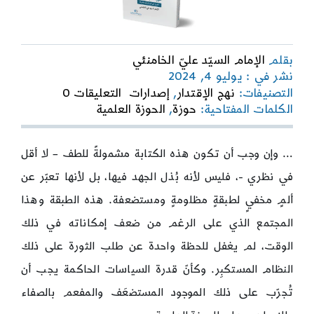
بقلم
الإمام السيّد عليّ الخامنئي
نشر في : يوليو 4, 2024
on
التصنيفات:
نهج الإقتدار
,
إصدارات
التعليقات 0
حوزة
الكلمات المفتاحية:
حوزة
,
الحوزة العلمية
مشهد
العلمية
-تقرير
… وإن وجب أن تكون هذه الكتابة مشمولةً للطف – لا أقل
عن
تاريخها
في نظري -، فليس لأنه بُذل الجهد فيها، بل لأنها تعبّر عن
وحاضرها-
ألمٍ مخفيٍ لطبقةٍ مظلومةٍ ومستضعفة. هذه الطبقة وهذا
المجتمع الذي على الرغم من ضعف إمكاناته في ذلك
الوقت، لم يغفل للحظة واحدة عن طلب الثورة على ذلك
النظام المستكبِر. وكأنّ قدرة السياسات الحاكمة يجب أن
تُجرّب على ذلك الموجود المستضعَف والمفعم بالصفاء