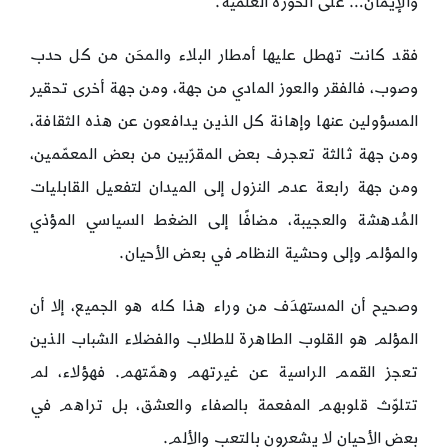
والإيمان… على الحوزة العلمية.
فقد كانت تهطل عليها أمطار البلاء والمحَن من كل حدب
وصوب، فالفقر والعوز المادي من جهة، ومن جهة أخرى تحقير
المسؤولين عنها وإهانة كل الذين يدافعون عن هذه الثقافة،
ومن جهة ثالثة تعجرف بعض المقرّبين من بعض المعمّمين،
ومن جهة رابعة عدم النزول إلى الميدان لتفعيل القابليات
المُدهشة والعجيبة، مضافًا إلى الضغط السياسي المؤذي
والمؤلم وإلى وحشية النظام في بعض الأحيان.
وصحيح أن المستهدَف من وراء هذا كله هو الجميع، إلا أن
المؤلم هو القلوب الطاهرة للطلاب والفضلاء الشباب الذين
تعجز القمم الراسية عن غيرتهم وهمّتهم. فهؤلاء، لم
تتلوّث قلوبهم المفعمة بالصفاء والعشق، بل تراهم في
بعض الأحيان لا يشعرون بالتعب والألم.