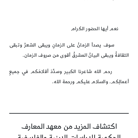
نعم أيها الحضور الكرام
سوف يصدأ الزمانُ على الزمانِ ويبقى الشعرُ وتبقى
الثقافةُ ويبقى البيانُ المشرقُ أقوى من صروف الزمان.
رحم الله شاعرنا الكبير وسدَّدَ أقلامَكم في جميعِ
أعمالِكم. والسلام عليكم ورحمة الله.
اكتشاف المزيد من معهد المعارف
الحكمية للدراسات الدينية والفلسفية