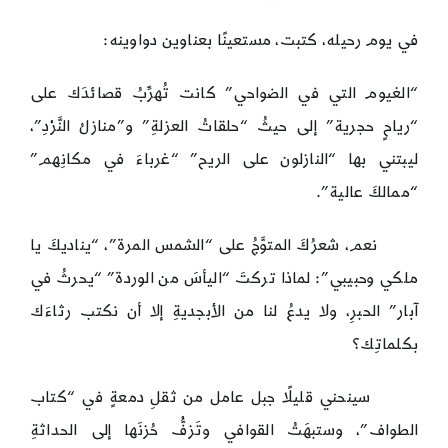
في يوم رحيله، كتبت، مستعينًا بعناوين دواوينه:
“الغيوم التي في الضواحي” كانت تُهرِّبُ قصائدَك على
“رياحٍ حجرية” إلى حيثُ “حلقاتُ العزلةِ” و”منازلُ النَّرْدِ”،
ليبتني بها “النازلون على الريح” “غرباءَ في مكانِهم”
“ممالكَ عالية”.
نعم، شعرُكَ المتوَّجُ على “الشمس المرة”، “يناديكَ يا
ملكي وحبيبي”: لماذا تركتَ “اليأسَ من الوردة” “يحرثُ في
آبار” الحبرِ، ولا يدعُ لنا من الأبجديةِ إلا أن نكتب رثاءَك
بكلماتِك؟
سينحني قليلًا جبل عامل من ثقلِ دمعةٍ في “كتاب
الطواف”، وستبهَتُ القوافي وتَزفُّ حُزنَها إلى الحداثةِ