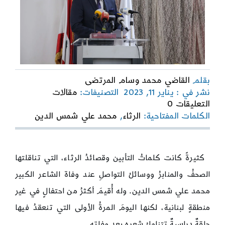
بقلم
القاضي محمد وسام المرتضى
نشر في : يناير 11, 2023
التصنيفات:
مقالات
on
التعليقات 0
محمد
الكلمات المفتاحية:
الرثاء
,
محمد علي شمس الدين
علي
شمس
الدين
شاعر
كثيرةً كانت كلماتُ التأبين وقصائدُ الرثاء، التي تناقلتها
جبل
عامل
الصحفُ والمنابرُ ووسائلُ التواصلِ عند وفاة الشاعر الكبير
محمد علي شمس الدين. وله أُقيمَ أكثرُ من احتفالٍ في غير
منطقةٍ لبنانية، لكنها اليومَ المرةُ الأولى التي تنعقدُ فيها
حلقةٌ دراسيةٌ تتناولُ شعره بعد وفاته.