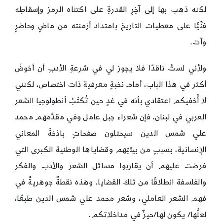
لكنه ذهب بها إلى آخِرِ القدرةِ على اكتناه الرمز وإسقاطِه
فنِّيًّا على معطيات التاريخ بامتداد أزمنته من ماضٍ وحاضرٍ
وآت.
ولأني لستُ ناقدًا فلا يجوز لي في شرعةِ الأدبِ أن أخوضَ
أكثر في هذا الباب، أمام نخبةٍ معرفية ذات اختصاص، لكنني
لا أُخفيكم اعتقادي بأنه في غدٍ حين تُكتَبُ أنطولوجيا الشعر
العربي في لبنان، فإن شعراء جبل عامل وفي مقدَّمهم محمد
علي شمس الدين سيحتلون صفحاتٍ باذخةَ المعاني
الإنسانية، بسببٍ من بيئتِهم وقضاياها الوطنية الكبرى التي
فرضت عليهم أن يقاربوا مسائل الشعر والأدب والفكر
والفلسفة انطلاقًا من تلك القضايا. وهذه نقطةٌ جوهريةٌ في
فهم الشعر العاملي، وشعر محمد علي شمس الدين طبعًا،
لعلَّها/ يكون لها/حيزٌ في مداخلاتكم.