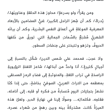
ومن يقرأْ/ ولو بسرعةٍ/ محاورَ هذه الحلقةِ وعناوينَها،/
يُدركْ/ كم أن شِعرَ الراحل ِالكبير/ غنيُّ المضامينِ بالأبعاد
المعرفية الموغلةِ في أعماق النفسِ البشرية، وكم أن بيانَه
الشعريَّ مُشبَعٌ بالسِّماتِ الجماليةِ التي تورقُ من خَلفها
الحروفُ وتزهو وتتبختر على مِنصّاتِ السطور.
ولا عجبَ، فمحمد علي شمس الدين/ شكّل بالنسبةِ إلى
أجيالٍ كثيرةٍ،/ أنا واحدٌ من أبنائها،/ شاعرَ اللفتةِ الرؤيويةِ
الراسخةِ في ترابِ اللغةِ، والمتوثبةِ إلى فضاءِ الرمزِ المستقى
بمعظمه من التراث العربيِّ، الصوفيِّ بخاصّةٍ، حتى إننا كنّا
نشعرُ بتجليّاتِ الروح مُنسابةً من فكره أو قلبه، إلى أنامله،
فقلمِه، فكلماتِه… وصولًا إلينا في نهايةِ الحبر. ولعلَّ هذه
الميزةُ كانت مشتركةً بينه وبين رهطٍ من شعراء عصره،