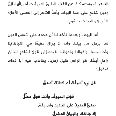
الشعرية، وستسكتُ عن الغناءِ الطيورُ التي أنت أميرالُها، لأنَّ
رحيلَ شاعرٍ على هذا البهاء، يأخذُ الشعر إلى المعنى الأجلِّ/
الذي هو الصمت بخشوع.
أما اليوم، وبعدما تأكد لنا أن محمد علي شمس الدين
لم يرحلْ من بيننا، وأنه لا يزالُ مقيمًا في انتباهاتِنا
وأحاسيسِنا، وأقوالِنا وندواتِنا، فيحضرُني قولٌ لشاعرٍ لبنانيٍّ
راحلٍ أيضًا، هو الياس خليل زخريا، يخاطب فيه أبا تمام
فيقول:
قل لي: أسيفُكَ أم كتابُكَ أصدقُ
هَوَتِ السيوفُ وأنتَ فوقُ محلِّقُ
صدئَ الحديدُ على الحديدِ ولم يدُمْ
إلا جناحُـكَ والبـيانُ المشرقُ