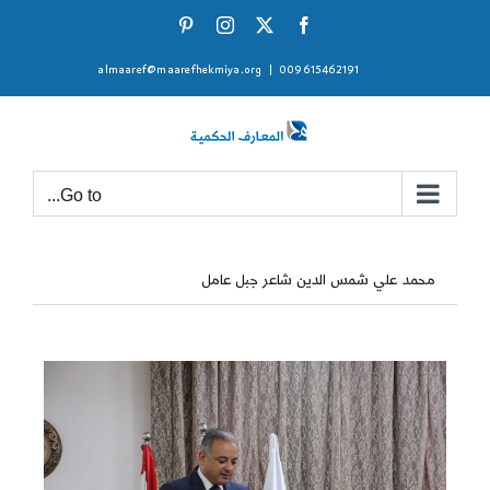
Ski
Pinterest
Instagram
Facebook
X
t
almaaref@maarefhekmiya.org
|
009615462191
conten
Go to...
محمد علي شمس الدين شاعر جبل عامل