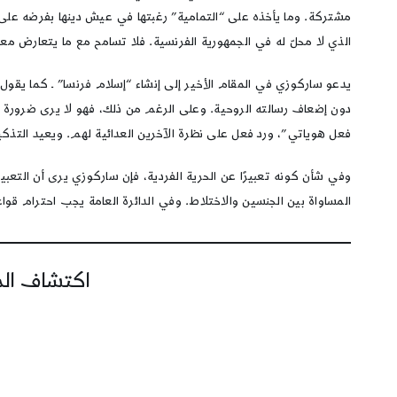
مشتركة. وما يأخذه على “التمامية” رغبتها في عيش دينها بفرضه على 
الذي لا محلّ له في الجمهورية الفرنسية. فلا تسامح مع ما يتعارض مع
يدعو ساركوزي في المقام الأخير إلى إنشاء “إسلام فرنسا” ـ كما يقول 
دون إضعاف رسالته الروحية. وعلى الرغم من ذلك، فهو لا يرى ضرورة ل
فعل هوياتي”، ورد فعل على نظرة الآخرين العدائية لهم. ويعيد التذكير
وفي شأن كونه تعبيرًا عن الحرية الفردية، فإن ساركوزي يرى أن التعبي
المساواة بين الجنسين والاختلاط. وفي الدائرة العامة يجب احترام قواع
اكتشاف المز