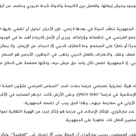
 الوجود وعيش إيمانها، والفصل بين الكنيسة والدولة شرط ضروري وحاسم من أجل
ت الجمهورية تنظّم الحياة في بعدها الزمني، فإن الأديان تحاول أن تضفي عليها 
جتمع الفرنسي في تناقضاته وإلزاماته. ويرى أن الأمل (الرجاء) أهم ما في الوجود
دًا أو خطرًا على المجتمع. وما التطرّف الديني إلا انحراف عن الإيمان، ولا يمكن
عف وعقد. والاعتراف بالفعل الديني يذهب في اتجاهين: الأحسن هو السماح للأدي
ديني. إذ الجمهورية تضمن لكل واحد حق عيش دينه، ولكنها مصمّمة على الدفاع 
يرعاه جامع باريس الكبير، وإسلام غير رسمي يمثله “تجمع المنظمات الإسلامية في فرنس
لأولي في ممارسة دينهم، وهذا الحق يجب أن تضمنه الجمهورية.
عند ساركوزي، فإنكار الإسلام في فرنسا هو إنكار لجزء من الهوية الثقافية لمو
لمسلمين أفعال ذات خطورة على الجمهورية.
ون المسلمين، يجيب ساركوزي أن الدولة يجب ألا تتدخل في “العقيدة”، ولكن 