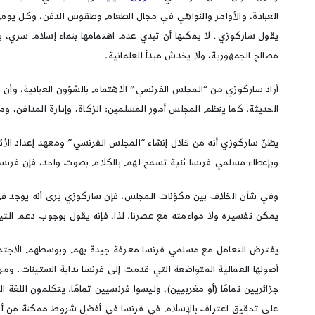
العبادة، والأوامر والنواهي في مجال الطعام وطقوس الدفن، وكل يوم ت
يقول ساركوزي ـ لا يمكنها أن تبدي عدم اهتمامها بنماء إسلام سري،
مصالح الجمهورية، ولا يخدش مبدأ العلمانية.
أراد ساركوزي من “المجلس الفرنسي” الاهتمام بالشؤون العبادية، وأن 
الحديثة. كما ينظم المجلس أمور المسلمين: الزكاة، وإدارة المدافن، وموعد 
يظنّ ساركوزي أنه من خلال إنشاء “المجلس الفرنسي” ومعهد إعداد الأئم
وبإعطاء مسلمي فرنسا بُنية تسمح لهم بالكلام بصوت واحد، فإن فرنسا ي
وفي شأن الخلاف بين مكوّنات المجلس، فإن ساركوزي يرى أنه يوجد في 
يمكن تفسيره ولا مواءمته مع عصرنا. لذا، فإنه يقول بوجوب دعم التيار
يفترض التعامل مع مسلمي فرنسا معرفة جيدة بهم وبوسطهم الاجتماعي،
أصولها العمالية المتواضعة التي قدمت إلى فرنسا بداية الستينات. ومر
جزائريين تمامًا (أو مغربيين)، وليسوا فرنسيين تمامًا. يتكلمون اللغة
على تحقيق اعتراف بالإسلام في فرنسا في أفضل شروط ممكنة من أجل 