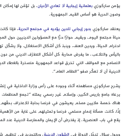
يؤمن ساركوزي
بعلمانية إيجابية لا تعادي الأديان
، بل تؤمّن لها إمكان
وصون الحرية هو أساس القيم الجمهورية.
يعتقد ساركوزي
بدور إيجابي للدين يؤديه في مجتمع الحرية
، فإذا كان
حياة مجتمع اليوم، ويقيم حوارًا حرًّا مع المسؤولين الدينيين حول الم
احترام الحياة، ويدين العنف، وينبذ كل أشكال الاستغلال، ولا يشكّل تهدي
باليأس والتلاعب، ما يفرض محاربة كل أشكال التطرّف الديني من دون ض
التسامح مع المواقف التي تخرق قواعد الجمهورية متسترة بالغطاء ال
الدينية أن لا تعكّر صفو “النظام العام”.
هناك خمسة ملايين مسلم يعيشون في فرنسا بحاجة للاعتراف بحقّهم ا
إذًا، كانت مسألة إدماج مسلمي فرنسا وتمثيلهم على غاية من الأهمية 
يقع في باب العنصرية، إذ يفترض أن الإيمان والممارسة الدينية عند ا
وحول سؤال تدخّل الدولة في
الشؤون الدينية
، وبالتحديد في تنظيم شؤ