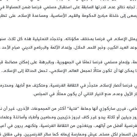
جابه نتائج عدم قدرتها السابقة على استقبال مسلمي فرنسا ضمن المساواة في ال
 يسعى إلى خلخلة مبادئ الحكومة والقيم الأساسية. ومساعدة الإسلام على تنظ
يمثل الإسلام في فرنسا بمختلف مكوّناته. وتتجدّد التمثيلية هذه كل ثلاث سنو
العيد الكبير، وذبح اللحم الحلال، وإعداد الأئمة والبرنامج الديني صباح الأحد على
ة، وإدماج مسلمي فرنسا تمامًا في الجمهورية، وبالبرهنة على إمكان مصالحة قيم
مكن لها أن تكون مثالًا لمجمل العالم الإسلامي، تحمل الحداثة إلى الإسلام، و
فرنسا أنصار لإسلام متجذّر في الثقافة الفرنسية، ومتكيّف مع آدابها، ومحت
 الأول وعدم منع التيار الثاني أن يكون ممثلًا في المجلس.
 فيرى ساركوزي أنها جماعة “فتية” أكثر من المجموعات الأخرى، غير أن نخبها
ور جيلين أو ثلاثة يبدو غير كاف لبروز خرّيجين ومحامين وأطباء وأساتذة وعلما
 الفرنسية أفضل من آبائهم، ويتغذون من الثقافة الفرنسية، ولكنهم يرون في أعي
السماح لكل مسلم عيش وممارسة إيمانه كما سائر الفرنسيين. وفي مقابل ذلك