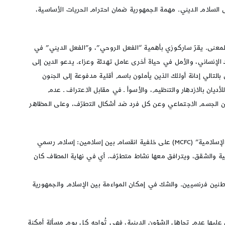
 السلام الديني. مهمة الجمهورية ضمان احترام الحريات الأساسية،
المعنى. يقرّ ساركوزي بأهمية “الفعل الروحي”، و”الفعل الديني” في
 الإنساني، والأمل في حياة أخرى عامل تهدئة وعزاء. يدعو الدين إلى
 بالتالي إدانة أولئك الذين يأملون باسم أقلية مدفوعة إلى الجنون
ان بالازدهار والتنظيم، والأسوأ ـ في مقابل الاعتراف ـ عدم
عن الجسم الاجتماعي وعن كل فرد ضد أشكال التطرّف، وعلى المظاهر
يشرح ساركوزي مساهمته أثناء وجوده على رأس وزارة الداخلية في إنشاء هيئة تمثيلية لمسلمي فرنسا حملت اسم “المجلس الفرنسي لشؤون العبادة الإسلامية” (MCFC) على خلفية انقسام بين إسلامين: إسلام رسمي
ا” FIOV 1983)). وعلى الأرض كانت تزدهر المساجد في الأقبية والشقق، ويترافق معها نشاط متطرّف. أي في نهاية المطاف كان
اطنين فرنسيين. والشك في إمكان المواءمة بين الإسلام والجمهورية
عليها عدم تجاهل الشؤون الدينية، فهي تُواجه كل يوم مسألة أمكنة