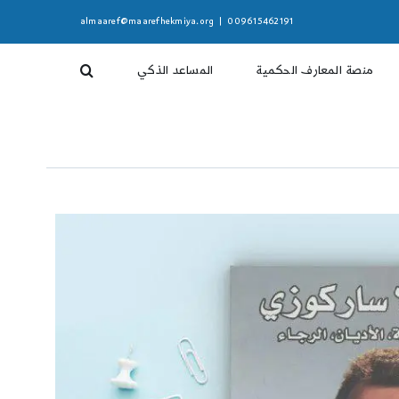
almaaref@maarefhekmiya.org
|
009615462191
منصة المعارف الحكمية
المساعد الذكي