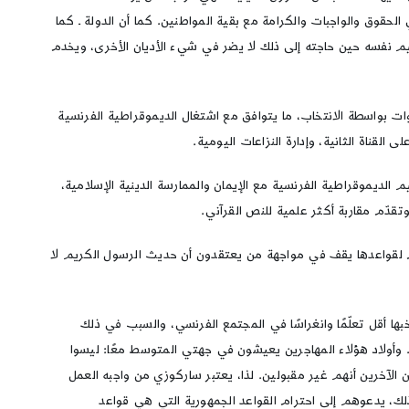
حقوق والواجبات والكرامة مع بقية المواطنين. كما أن الدولة ـ كما
يم نفسه حين حاجته إلى ذلك لا يضر في شيء الأديان الأخرى، ويخدم
ات بواسطة الانتخاب، ما يتوافق مع اشتغال الديموقراطية الفرنسية
 القناة الثانية، وإدارة النزاعات اليومية.
 الديموقراطية الفرنسية مع الإيمان والممارسة الدينية الإسلامية،
تقدّم مقاربة أكثر علمية للنص القرآني.
رم لقواعدها يقف في مواجهة من يعتقدون أن حديث الرسول الكريم لا
 أقل تعلّمًا وانغراسًا في المجتمع الفرنسي، والسبب في ذلك
ء. وأولاد هؤلاء المهاجرين يعيشون في جهتي المتوسط معًا: ليسوا
ن الآخرين أنهم غير مقبولين. لذا، يعتبر ساركوزي من واجبه العمل
، يدعوهم إلى احترام القواعد الجمهورية التي هي قواعد