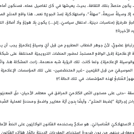
قت يكون متصلاً بتلك الثقافة، بحيث يعيشها في كلّ تفاصيل عمله، فسنكون أما
إلا وسيلةً سريعةً، “سهلةً”، واستهلاكيّة لِسدّ الجوع!! نعم، هذا واقع المنتَج المو
ٍ ظرفيّةٍ (مناسبات دينيّة، احتفال سياسيّ، إلخ…) يكون بِلا هويّةٍ ولا أصالةٍ، الت
 الأخيرة!!
اطٍ عضويٍّ، لأنّ جوهر الخطاب المطروح من قِبل أيّ وسيلةٍ إعلاميّةٍ يجب أن يرتكز ع
ة الإعلاميّة (قبل الواقع المستجدّ لحضور المنصّات الترويجيّة المختلفة على شبكة
يّ والوسيلة الإعلاميّة)، ولما كانت تلك الرؤية شبه منعدمة، زادت المشكلة هنا، واتّ
ُنتَج الموسيقيّ من قِبل القيّمين –غير المتخصّصين- على تلك المؤسسات الإعلاميّة
هورُ المُتابعُ لهذه المؤسّسات في تلك الحالة؟!!
وسقة –حتى على مستوى النّص الكلاميّ المرافق في معظم الأحيان- دقّ المعنيّون 
إجرائيّة “لِضبط المنتَج”، وأيضًا بِدون أيّة معايير واضحةٍ ومحددةٍ لعملية ا
الاستهلاكيّ المُناسباتيّ. هو سلاحٌ يستخدمه الفنّانون الولائيّون على الخطّ الأما
ومعارف دينهم من دون ضرورة استخدام المفردات الدينيّة دائمًا. هؤلاء الفنّانو