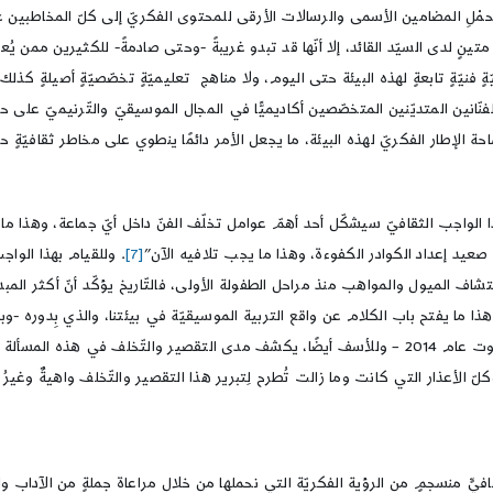
ق بِحمْلِ المضامين الأسمى والرسالات الأرقى للمحتوى الفكريّ إلى كلّ المخاطب
متينٍ لدى السيّد القائد، إلا أنّها قد تبدو غريبةً -وحتى صادمةً- للكثيرين ممن يُعنَ
ٍ فنيّةٍ تابعةٍ لهذه البيئة حتى اليوم، ولا مناهج تعليميّةٍ تخصّصيّةٍ أصيلةٍ كذل
نّانين المتديّنين المتخصّصين أكاديميًّا في المجال الموسيقيّ والتّرنيميّ على حدّ
الإطار الفكريّ لهذه البيئة، ما يجعل الأمر دائمًا ينطوي على مخاطر ثقافيّةٍ حقي
 صعيد إعداد الكوادر الكفوءة، وهذا ما يجب تلافيه الآن”
[7]
. وللقيام بهذا الواجب
ف الميول والمواهب منذ مراحل الطفولة الأولى، فالتّاريخ يؤكّد أنّ أكثر المبد
هذا ما يفتح باب الكلام عن واقع التربية الموسيقيّة في بيئتنا، والذي بِدوره -و
الموسيقيّة على حوالي 105 مدرسة ضمن منطقة الضاحية الجنوبيّة لبيروت عام 2014 – وللأسف أيضًا، يكشف مدى
لأعذار التي كانت وما زالت تُطرح لِتبرير هذا التقصير والتّخلف واهيةٌ وغيرُ
يٍّ منسجمٍ من الرؤية الفكريّة التي نحملها من خلال مراعاة جملةٍ من الآداب وا