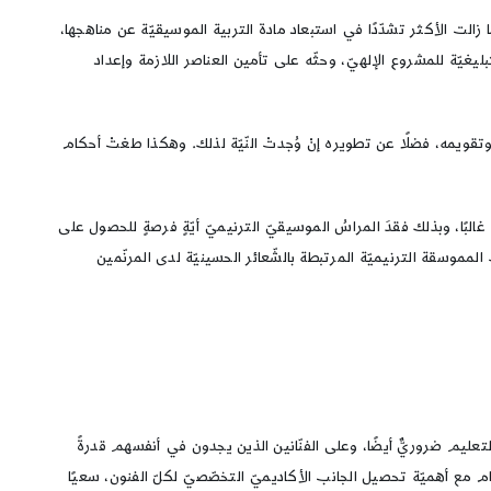
 ما زالت الأكثر تشدّدًا في استبعاد مادة التربية الموسيقيّة عن مناهجها،
يغيّة للمشروع الإلهيّ، وحثّه على تأمين العناصر اللازمة وإعداد
وتقويمه، فضلًا عن تطويره إنْ وُجدتْ النّيّة لذلك. وهكذا طغتْ أحكام
البًا، وبذلك فقدَ المراسُ الموسيقيّ الترنيميّ أيّةٍ فرصةٍ للحصول على
ات المموسقة الترنيميّة المرتبطة بالشّعائر الحسينيّة لدى المرنّمين
تعليم ضروريٌّ أيضًا، وعلى الفنّانين الذين يجدون في أنفسهم قدرةً
سجام مع أهميّة تحصيل الجانب الأكاديميّ التخصّصيّ لكلّ الفنون، سعيًا