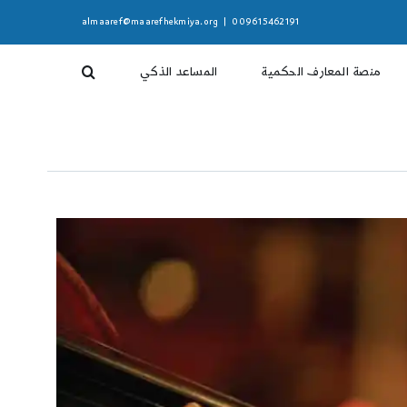
almaaref@maarefhekmiya.org
|
009615462191
منصة المعارف الحكمية
المساعد الذكي