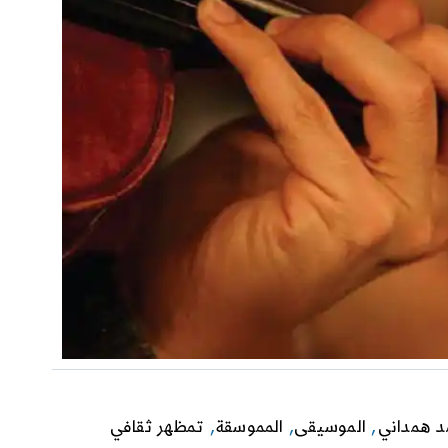
د همداني
,
الموسيقى
,
المموسقة
,
تمظهر ثقافي