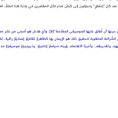
عند كلّ “إخفاقٍ” يتحوّلون إلى كبش فداءٍ لكلّ المقصّرين في إدارة هذا الملفّ ال
حينها أن نُطلق عليها الموسيقى المقدّسة”
[9]
. وأيّ هدفٍ هو أسمى من نشر معارف
رائط المطلوبة لتحقيق ذلك هو الإيمان بها كظاهرةٍ ثقافيّةٍ إنسانيّةٍ راقية، ثم
قديرهم. وأخيرًا الاهتمام بإيجاد سياسةٍ إنتاجيّةٍ وترويجيّةٍ موسيقيّةٍ مدروسةٍ