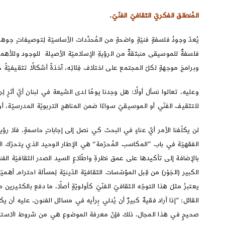
المُنطلق الفكريّ الثقافيّ الفنّيّ.
يُعدّ وجودُ فلسفةٍ فنيّةٍ واضحةٍ من المُحدِّدات الأساسيّة لِتوصيفاتٍ جوهر
فلسفةٌ للموسيقى منبثقةٌ من الرؤيةِ الإسلاميّة الأصيلة للوجود وللأهميّة
وبرامجَ موجهةٍ لكلّ المجتمع على اختلاف فِئاتِه، آخذةً أشكالًا تثقيفيّةً حي
وعليه، تعالوا نسأل أولًا: هل وجدنا يومًا لدى الشيعة في لبنان أيَّ أثرٍ ل
للتثقيف الفنّي أو الموسيقيّ سواءًا ضمن المناهج التربويّة المدرسيّة، 
لن يكلّفنا الأمر أيَّ عناءٍ في البحث كي نصل إلى إجاباتٍ حاسمةٍ، فلا رؤيةً 
الفقهيّة في باب “المكاسب المُحرّمة” هي الإطار الوحيد الذي يتحرّك الأ
بالإضافة إلى تأكيدها على عمق نظرةِ واطّلاعِ السيد الصدر الثقافيّة ا
الكبير (الجَوْر) من قِبل المؤسّسات الثقافيّة الدّينيّة لِمسألة احترام 
يعتبرُ مثلَ هذا التوجّه الثقافيّ الفنّيّ كأولويّةٍ أصلًا، ما دفع بالكثير
القائل: “إذا أراد فقيهٌ كبيرٌ أن يُدلي بِرأيه في مسائل الفنون، عليه أن
صحيحٍ في هذا المجال، ذلك فإنّ معرفة الموضوع هي من شروط الاستن