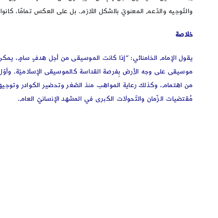
والتّوجیه والدّعم المعنويّ بالشكل اللازم. بل على العكس تمامًا، كانوا 
خلاصة
يقول الإمام الخامنائي: “إذا كانت الموسيقى من أجل هدفٍ سامٍ، يمكن 
موسيقى على وجه الأرض بِفرصة القداسة كالموسيقى الإسلاميّة. وأوّل الشّ
من اهتمام، وكذلك رعاية المواهب منذ الصّغر وتحضير الكوادر وتوجيههم وت
مُقتضيات الزّمان والتّحولات الكبرى في المشهد الإنسانيّ العام.