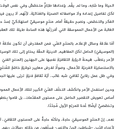
الحياة وما شابه، وما لم يقُم بإعدادها طبّاخٌ متخصّصٌ وفي نفس الو
لكلّ تفاصيل إعداده ولا مواصفاته الصحيّة والغذائيّة، لأنّهم لا يرون فيه 
الفكر والتخصّص، ونصبح حقيقةً أمام منتَجٍ موسيقيٍّ استهلاكيٍّ لِسدّ حاجة
الغالبة من الأعمال المموسقة التي أفرزتْها هذه الساحة طيلة تلك العقود
أمّا علاقة وسائل الإعلام بالمنتَج الفنّي فمن المفترض أن تكون علاقةَ ارتب
(الموسيقيّ) الحامل لكلّ المفاهيم الدينيّة الحقّة يحتاج إلى تلك الوسيل
الأمر يتطلّب هيمنةَ الرؤيةِ الثقافيّةِ نفسِها على الجهتين (المنتج الفن
بالاستنسابيّة الفرديّة للأعمال، وصولًا لفرض معايير ذوقيّةٍ خاصّةٍ للم
وفي ظل عمل رقابيٍّ ثقافيّ شبه غائب. أيّة ثقافةٍ فنيّةٍ تربّى عليها الجم
وحين استفحل الأمر وانكشف التخلّف الفنّيّ الكبير لتلك الأعمال المم
أساس تعويض التقصير الحاصل على مستوى المقدّمات، بل قاموا بِخطواتٍ 
وتخصّصيٍّ أيضًا!! عُدنا للمربّع الأول مُجدّدًا.
نعم، إنّ المنتَج الموسيقيّ حاجة، ولكنّه حاجةٌ على المستوى الثقافيّ، لا 
لِأعداء الدّين –شياطين الجنّ والإنس- فيبلّغون من خلاله رسالات ربهم 