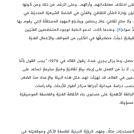
ين على اختلاف معتقداتهم وآرائهم. وعلى الرغم من ذلك ومن كونها
وْن بإدارة الشأن الثقافيّ والفنّيّ في السّاحة الشيعيّة المتديّنة في
ك، ولا مناخٍ ثقافيّ عامّ يحتضن ويشجّع الجهود المستقلّة التي يقوم بها
ٍ سواء
[6]
. وعندما كانت تدعو الحاجة لوجود المتخصّصين الفنّيّين
قيّةٍ تجلّتْ مصاديقُها في الكثير من المواقف والأعمال الفنيّة
لا بدّ لأيّ مجتمعٍ مِن إعداد كوادره الفنّيّة بِنفسه إذًا، وأيّ تقصيرٍ في هذا الواجب الثقافيّ سيشكّل أحد أهمّ عوامل تخلّف الفنّ داخل أيّ جماعة، وهذا ما حصل، وما يزال يجري عندنا. يقول القائد في 1979: “يجب القول بأنّنا
، لا بدّ من العمل على إيجاد بيئةٍ ثقافيّةٍ وفنيّةٍ سليمةٍ تساعد على
عين في العالم قد تهيّأت لهم مثل هذه البيئة والإعداد منذ الصّغر.
بحسب دراسة ميدانيّة أجراها مركز أطوار للأبحاث والدراسات
 التقصير والتّخلف في هذه المسألة البالغة الأهميّة على مستوى بناء الثّقافة الفنيّة والفلسفة الموسيقيّة
 مسؤولة.
لمستحبّات مثلًا، وفهم الرؤيّة الدينيّة لفلسفة الأكل وموقعيّته في