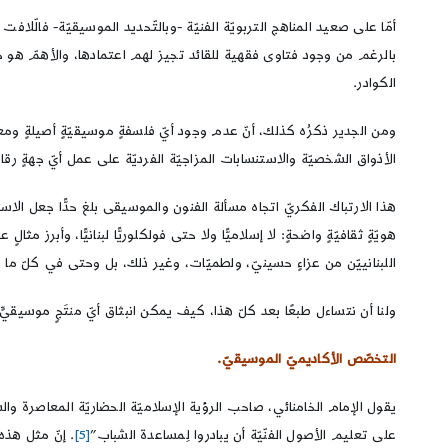
أمّا على صعيد المناهج التربويّة الفنيّة -وبالتّحديد الموسيقيّة- فالّلافت
بالرغم من وجود فتاوى فقهية للقائد تجيز لهم اعتمادها، والأهمّ هو حرصُ
الكوادر.
ومن الجدير ذكرُه كذلك، أنّ عدم وجود أيّ فلسفةٍ موسيقيّةٍ أصيلةٍ ومعا
الأذواق الشخصيّة والاستنسابات المزاجيّة الفرديّة على عمل أيّ جهةٍ رقابي
هذا الارتباك الفكريّ اتجاه مسألة الفنون والموسيقى بلغ حدًّا جعل الاست
هويّةٍ ثقافيّةٍ واضحةٍ: لا إسلاميًّا ولا حتى فولكلوريًّا لبنانيًّا، وأبرز
اللبنانييّن من عزاءٍ حسينيّ، ولطميّات، وغير ذلك، بل وحتى في كلّ ما يت
ولنا أن نتساءل طبعًا بعد كلّ هذا، كيف يمكن انبثاق أيّ منتَجٍ موسيقيّ
التخصّص الأكاديميّ الموسيقيّ.
يقول الإمام الخامنائي، صاحب الرؤية الإسلاميّة الحضاريّة المعاصرة وا
على تعليم الأصول الفنّيّة أن يبادروا لِمساعدة الشباب”
[5]
. إنّ مثل هذه 