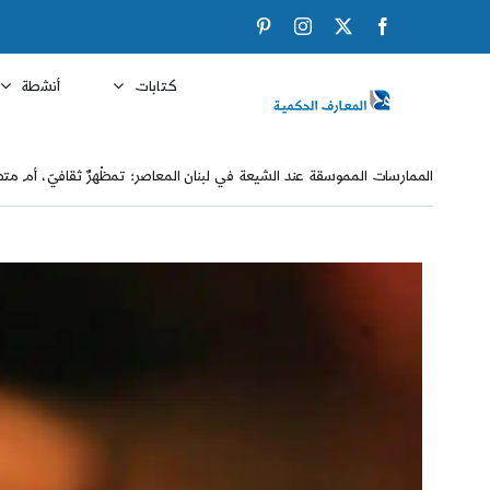
Ski
Pinterest
Instagram
Facebook
X
t
conten
كتابات
أنشطة
الممارسات المموسقة عند الشيعة في لبنان المعاصر: تمظْهرٌ ثقافيّ، أم متط