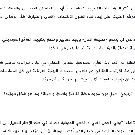
 أنّ أكثر المؤسسات التربويّة التصاقًا بِخطّ الإمام الخامنئيّ السياسيّ والعقائديّ
ه الحثيث على إيلاء هذه الفنون الاهتمام الأقصى واعتبارها أهمَّ الوسائل التبل
صرةٍ لن يسمح -بطبيعة الحال- بإيجاد معايير واضحةٍ لِتقييم المُنتَج الموسيقيّ 
ّةٍ متصلةٍ بالمؤسسة الدينيّة، أو ما يدور في فلكها.
فادة من الموروث الفنّيّ المموسق الشعبيّ المحلّيّ في لبنان أمرًا غير مرحبٍ به غ
 مثالٍ على هذا الارتباك الثقافيّ هو طغيان استخدام اللهجة العراقيّة في كلّ الممارس
علق بإحياء مناسبات أهل البيت (ع) حزنًا كان أم فرَحًا.
ٍ-ترنيميٍّ أصيلٍ دون وجود منصّةٍ ثقافيّةٍ واضحةٍ وأصيلة؟ وما هو شكل هويّته؟
لشاملة: “وفي العمل الفنّي لا تكفي الموهبة وحدها في صنع الإطار الجميل، بل ال
التوجيهات الولائيّة في مجال الفنّ تُعتبر للوهلة الأولى أمرًا بديهيًا لجهة الان