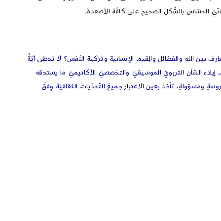
فنّيّ الحسّاس بالشّكل الصحيح على كافّة الأصعدة.
 دين الله والفضائل والِقيم الإنسانية وتزكية النّفس؟ لا تحظى أيّةُ
ّ إيلاء الشأن التربويّ الموسيقيّ والتخصصيّ الأكاديميّ ما يستحقه
 ومسؤولةٍ، تأخذ بعين الاعتبار جميعَ التّحدّيات الثقافيّة وِفقَ