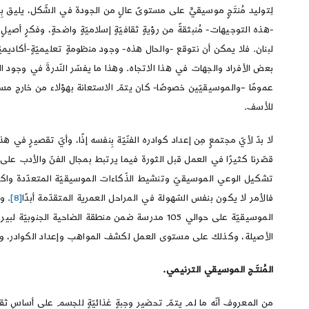
لِتوليد مُنتَجٍ موسيقيٍّ على مستوىً عالٍ من الجودة في الشّكل، يلي
-هذه التوجيهات- مُنبثقةً من رؤيةٍ ثقافيّةٍ إسلاميّةٍ واضحةٍ، وفكرٍ أصيلٍ 
لبنان. فلا يمكن أن نتوقع -والحال هذه- وجود منظومةٍ تعليميّةٍ-أكاديميّة
بعض الأفراد والجهات في هذا الاتجاه. وهذا ما يفسّر النّدرةَ في وجود الف
عمومًا –والموسيقيّين خصوصًا- كان يتمّ الاستعانة بهؤلاء من خارج مساحة 
للأسف.
قصّرنا كثيرًا في العمل قبل الثورة فيما يرتبط بمجال الفنّ والأدب على
تشكيل الوعي الموسيقيّ وتنشيط الذّكاءات الموسيقيّة المتعدّدة واكتشا
فالأمر لا يكون بنفس السّهولة في المراحل العمرية المتقدّمة أبدًا
[8]
. و
الأصيلة، وكذلك على مستوى العمل لكشف المواهب وإعداد الكوادر، وكلّ ا
المُنتَـج الموسيقي الترنيمي.
من المعروف أنّه ما لم يتمّ تحضير وجبةٍ غذائيّةٍ للجسم على أساسٍ ثقاف