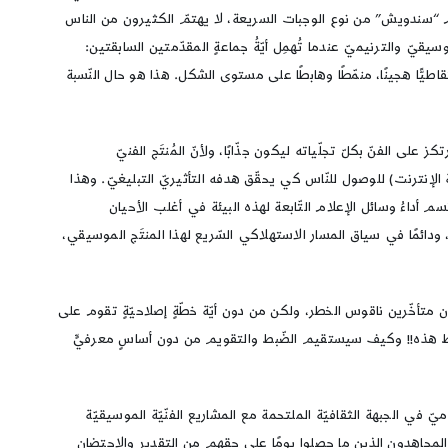
م “سندويش” من نوع الوجبات السريعة، لا يهتمّ الكثيرون من الناس
سيقيّ والترنيميّ عندما تُهمِل أيّةُ جماعةٍ المقدّمتين السابقتين:
قاطيًّا هجينًا، منمّطًا وهابطًا على مستوى الشكل. هذا هو حال النّسبة
لى الفنّ بكلّ تجلّياته ليكون جذّابًا، ولأنّ المُنتَج الفنيّ
 الإنترنت) للوصول للنّاس كي يحقّق هدفه التأثيريّ التبليغيّ. وهذا
سم أداءُ وسائل الإعلام التّابعة لهذه البيئة في أغلب الأحيان
، ودائمًا في سياق المسار الاستهلاكي السّريع لهذا المنتَج الموسيقي،
متأخّرين ناقوس الخطر، ولكن من دون أيّة خطّةٍ إصلاحيّةٍ تقوم على
لضّبط هذه!! وكيف سيستقيم الضّبط والتقويم من دون أساسٍ معرفيٍّ
ميّ في الجبهة الثقافيّة الملتحمة مع المشاريع الفنّيّة الموسيقيّة
ن المجاهدون الذين ما حصلوا يومًا على حقهم من التقدير والاحتضان