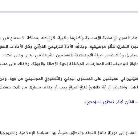
المموسقة
عند
الشيعة
في
لبنان
المعاصر:
ِ أهمّ الفنون الإنسانيّة الأساسيّة وأكثرِها جاذبيّة، لارتباطه بِمملكة الاستماع ف
تمظْهرٌ
البشريّة كآلةٍ موسيقيٍة، ومِثالُهُ: الأداءُ الترنيميّ القرآنيّ وكلّ الأداءات الصوت
ثقافيّ،
أم
لموسيقى)، وذلك ضمن البيئة الاجتماعيّة للمسلمين الشيعة في لبنان، وعلى امتداد
متطلباتُ
ولةٍ لتوصيف تلك الممارسات المختلفة لِجهة الأصالة والهويّة، وكذلك على مستوى ا
مرحلة؟
 شخصيّتين لي عميقتين على المستوى البحثيّ والتّنظيريّ الموسيقيّ من جهة، وم
الفنّيّ أهمَّ تمظهراته (منتِج).
مسار إلى دوريّةٍ دائمةِ التّجدّد والتطوّر، عنيتُ بها السياسة الإعلاميّة والترويجيّ