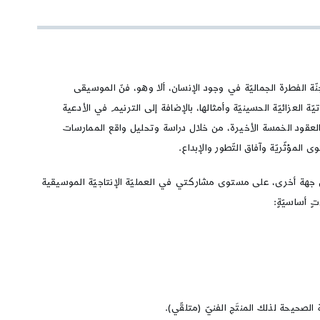
ي جنّة الفطرة الجماليّة في وجود الإنسان، ألا وهو، فنّ الموسيقى
یّة العزائيّة الحسينيّة وأمثالها، بالإضافة إلى الترنيم في الأدعية
 العقود الخمسة الأخيرة، من خلال دراسة وتحليل واقع الممارسات
لمؤثّريّة وآفاق التّطور والإبداع.
ن جهة أخرى، على مستوى مشاركتي في العمليّة الإنتاجيّة الموسيقية
ة الصحيحة لذلك المنتَج الفنيّ (متلقّي).