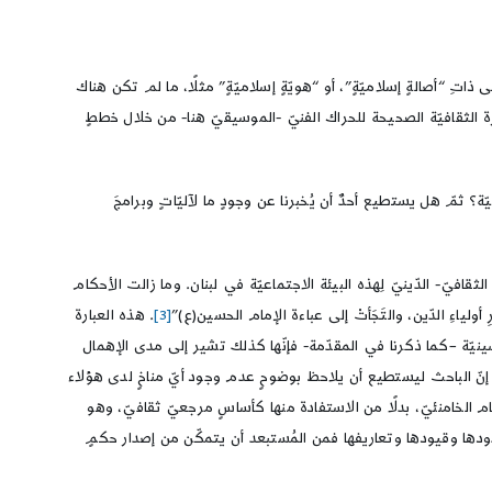
 ذاتِ “أصالةٍ إسلاميّةٍ”، أو “هويّةٍ إسلاميّةٍ” مثلًا، ما لم تكن هناك
ارة الثقافيّة الصحيحة للحراك الفنيّ -الموسيقيّ هنا- من خلال خططٍ
ّة؟ ثمّ هل يستطيع أحدٌ أن يُخبرنا عن وجودٍ ما لآليّاتٍ وبرامجَ
 الثقافيّ- الدّينيّ لِهذه البيئة الاجتماعيّة في لبنان. وما زالت الأحكام
اءِ الدّين، والتَجَأتْ إلى عباءة الإمام الحسين(ع)”
[3]
. هذه العبارة
ينيّة –كما ذكرنا في المقدّمة- فإنّها كذلك تشير إلى مدى الإهمال
 بل إنّ الباحث ليستطيع أن يلاحظ بوضوحٍ عدم وجود أيّ مناخٍ لدى هؤلاء
لإمام الخامنئيّ، بدلًا من الاستفادة منها كأساسٍ مرجعيّ ثقافيّ، وهو
وبحدودها وقيودها وتعاريفها فمن المُستبعد أن يتمكّن من إصدار حكمٍ