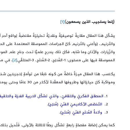
﴿
إنما يستجيب الذين يسمعون
﴾
[1]
يشكّل هذا المقال مقاربةً توصيفيّةً ونقديّةً تحليليّةً مقتضبةً لِواقع أحد
والتّرنيم، (وأعني بالتّرنيم كلَّ المِراسات المموسقة المعتمدة على الحنجرة 
والزّيارات والأذان وما شابه، فكلّ ذلك يندرج علميًّا تحت جناح علم ا
المموسقة فيها على مستوى: 1-المُنتِج، 2-المُنتَج، 3-المتلقّي
[2]
، في محا
يكتسب هذا المقال ميزةً خاصّةً من كونه نابعًا من توأمةٍ لِتجربتين
ومواكبة كلّ حيثيّاتها وظروفها المعقّدة لأكثر من 30 عامًا وحتى يومنا هذا. وأفترض أنّ أيّة ظاهرةٍ فنيّةٍ أصيلةٍ يجب أن يتألف مسارُها من ثلاث مفصلاتٍ أساسيّةٍ:
المنطلق الفكريّ والثقافيّ، والذي تشكّل التربية الفنيّة والتثقيف 
التّخصّص الأكاديميّ الفنّيّ (مُنتِج).
ولادةُ المُنتَج الفنّيّ (مُنتَج).
كما يمكن إضافة مفصلةٍ رابعةٍ تشكّل ربطًا للثالثة بالأولى، فَتُحيل بذلك ال