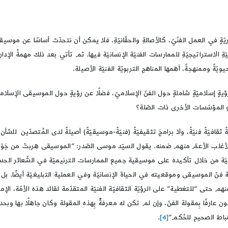
يّةٍ في العمل الفنّيّ، كالأصالةِ والحقّانيّةِ، فلا يمكن أن نتحدّث أساسًا عن موسيقى
ِ الاستراتيجيّةِ للممارسات الفنيّة الإنسانيّة فيها. ثم تأتي بعد ذلك مهمةُ الإد
ويّةً وممنهجةً، أهمها المناهج التربويّة الفنيّة الأصيلة.
ِرؤيةٍ إسلاميّةٍ شاملةٍ حول الفنّ الإسلاميّ، فضلًا عن رؤيةٍ حول الموسيقى الإسلامي
أو المؤسّسات الأخرى ذات الصّلة؟
ثقافيّةً فنيّةً، ولا برامجَ تثقيفيّةً (فنيّةً-موسيقيّةً) أصيلةً لدى المُتصدّين للشأن
غلب الأعمّ منهم ضمنه. يقول السيّد موسى الصّدر: “الموسيقى هربتْ من جَوْرِ أولي
لفنيّة من خلال تأكيده على موسيقية جميع الممارسات الترنيميّة في الشّعائر الحس
أهميّة فنّ الموسيقى وموقعيته في الحياة الإنسانيّة وفي العملية التبليغيّة أيضًا.
ين منهم حتى “للتغطية” على الرؤيّة الثقافيّة الفنيّة المتقدّمة لقائد هذه الأمّة، ا
 يكون عارفًا بِمقولة الفنّ، وإن لم تكن له معرفةٌ بِهذه المقولة وكان جاهلًا بها 
باط الصحيح للحُكم”
[4]
.