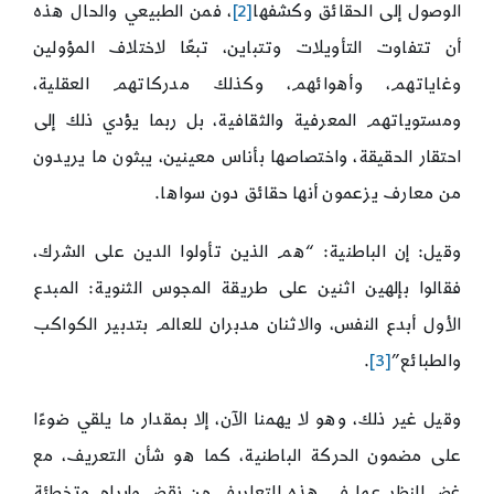
الوصول إلى الحقائق وكشفها
[2]
، فمن الطبيعي والحال هذه
أن تتفاوت التأويلات وتتباين، تبعًا لاختلاف المؤولين
وغاياتهم، وأهوائهم، وكذلك مدركاتهم العقلية،
ومستوياتهم المعرفية والثقافية، بل ربما يؤدي ذلك إلى
احتقار الحقيقة، واختصاصها بأناس معينين، يبثون ما يريدون
من معارف يزعمون أنها حقائق دون سواها.
وقيل: إن الباطنية: “هم الذين تأولوا الدين على الشرك،
فقالوا بإلهين اثنين على طريقة المجوس الثنوية: المبدع
الأول أبدع النفس، والاثنان مدبران للعالم بتدبير الكواكب
والطبائع”
[3]
.
وقيل غير ذلك، وهو لا يهمنا الآن، إلا بمقدار ما يلقي ضوءًا
على مضمون الحركة الباطنية، كما هو شأن التعريف، مع
غض النظر عما في هذه التعاريف من نقض وإبرام وتخطئة