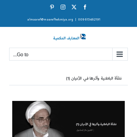
Ski
Pinterest
Instagram
Facebook
X
t
almaaref@maarefhekmiya.org
|
009615462191
conten
Go to...
نشأة الباطنية وأثرها في الأديان (1)