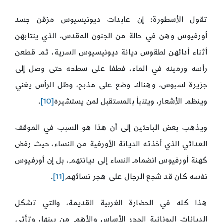
تقول الأسطورة: إن عابدات ديونيسيوس مزقن جسد
أورفيوس وهن في حالة من الجنون المقدس، الذي ينتابهن
أثناء أدائهن لطقوس ديانة ديونيسيوس السرية، ثم قطعن
رأسه ورمينه في الماء، فطفا على سطحه حتى وصل إلى
جزيرة لسبوس، وهناك وضع على مذبح، وظل الرأس يغني
وينظم الأشعار، ويتنبأ بالمستقبل لمن يستشيره
[10]
.
ويذهب بعض الباحثين إلى أن هذا هو السبب في الموقف
العدائي الذي أخذته الديانة الأورفية من النساء، حيث رفض
كهنة أورفيوس انضمام النساء إلى ديانتهم، بل إن أورفيوس
نفسه كان قد شجع الرجال على هجر نسائهم
[11]
.
هذا كله في الحضارة الغربية القديمة، والتي تشكل
الديانات اليونانية الحجر الأساس والأهم من بينها، وتأتي