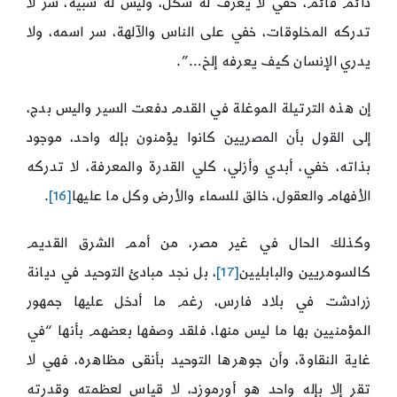
دائم قائم، خفي لا يعرف له شكل، وليس له شبيه، سر لا
تدركه المخلوقات، خفي على الناس والآلهة، سر اسمه، ولا
يدري الإنسان كيف يعرفه إلخ…”.
إن هذه الترتيلة الموغلة في القدم دفعت السير واليس بدج،
إلى القول بأن المصريين كانوا يؤمنون بإله واحد، موجود
بذاته، خفي، أبدي وأزلي، كلي القدرة والمعرفة، لا تدركه
الأفهام والعقول، خالق للسماء والأرض وكل ما عليها
[16]
.
وكذلك الحال في غير مصر، من أمم الشرق القديم
كالسومريين والبابليين
[17]
، بل نجد مبادئ التوحيد في ديانة
زرادشت في بلاد فارس، رغم ما أدخل عليها جمهور
المؤمنيين بها ما ليس منها، فلقد وصفها بعضهم بأنها “في
غاية النقاوة، وأن جوهرها التوحيد بأنقى مظاهره، فهي لا
تقر إلا بإله واحد هو أورموزد، لا قياس لعظمته وقدرته