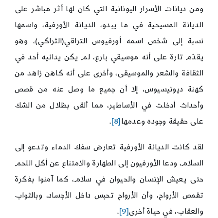
ومن ديانات الأسرار اليونانية التي كان لها أثر مباشر على
الديانة المسيحية في ما يبدو، الديانة الأورفية، واسمها
نسبة إلى شخص اسمه أورفيوس التراقي(الثراكي)، وهو
يقدّم تارة على أنه موسيقي بارع، لم يكن يدانيه أحد في
الثقافة والشعر والموسيقى، وأخرى على أنه كاهن زاهد من
كهنة ديونيسيوس، إلا أن جميع ما وصل عنه من قصص
وأحداث أدخلت في الأساطير، مما ألقى بظلال من الشك
على حقيقة وجوده وعدمها
[8]
.
لقد كانت الديانة الأورفية تعارض سفك الدماء وتدعو إلى
السلام، ودعا الأورفيون إلى الطهارة والامتناع عن أكل اللحم
حتى يعيش الإنسان والحيوان في سلام، كما آمنوا بفكرة
تقمص الأرواح، وأن الأرواح تحبس داخل الأجساد، وبالثواب
والعقاب، في حياة أخرى
[9]
.