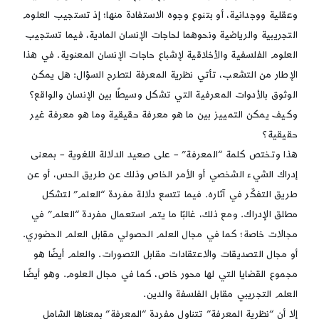
وعقلية ووجدانية، أو بتنوع وجوه الاستفادة منها؛ إذ تستجيب العلوم
التجريبية والرياضية ونحوهما لحاجات الإنسان المادية، فيما تستجيب
العلوم الفلسفية والأخلاقية لإشباع حاجات الإنسان المعنوية. في هذا
الإطار من التشعب، تأتي نظرية المعرفة لتطرح السؤال: هل يمكن
الوثوق بالأدوات المعرفية التي تشكل وسيطًا بين الإنسان والواقع؟
وكيف يمكن التمييز بين ما هو معرفة حقيقية وما هو معرفة غير
حقيقية؟
هذا وتختص كلمة “المعرفة” – على صعيد الدلالة اللغوية – بمعنى
إدراك الشيء الشخصي أو الأمر الخاص وذلك عن طريق الحس، أو عن
طريق التفكّر في آثاره. فيما تتسع دلالة مفردة “العلم” لتشكل
مطلق الإدراك. ومع ذلك، غالبًا ما يتم استعمال مفردة “العلم” في
مجالات خاصة؛ كما في مجال العلم الحصولي مقابل العلم الحضوري.
أو مجال التصديقات والاعتقادات مقابل التصورات. والعلم أيضًا هو
مجموع القضايا التي لها محور خاص، كما في مجال العلوم. وهو أيضًا
العلم التجريبي مقابل الفلسفة والدين.
إلا أن “نظرية المعرفة” تتناول مفردة “المعرفة” بمعناها الشامل