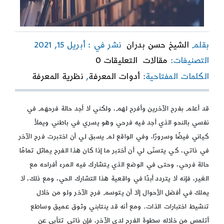
بقلم
الشيخ حسن بدران
نشر في : أبريل 15, 2021
on
التصنيفات:
مقالات
التعليقات 0
الحضور
الكلمات المفتاحية:
أدوات المعرفة
,
نظرية المعرفة
المعرفي
في
النظرية
قد أعلم بفرح الآخرين وأفرح لهم، ولكني لا أجد حالة فرحهم في
الإسلامية
المعاصرة
نفسي بالنحو الذي أجد فيه فرحي وهو يسري في باطني ويملأ
(1)
كياني فيضًا وسرورًا، وفي الواقع لم يسبق لي أن اختبرت فرح الآخر
في ذاتي، كي يتسنّى لي أن أختبر ما إذا كان هذا الفرح يماثل تمامًا
حالة فرحي، وحتى في الوضع الذي يتشارك فيه المرء أفراحه مع
الغير، فإنه لا يتردد أبدًا في واقعية هذا التشارك الحي، ومع ذلك، لا
يملك في أفضل الأحوال إلا أن يتوسم فرح الآخر ولو من خلال
تنشيط اختبارات الذات. ومع أنه قد ينتابني وثوق عميق وساطع
أتلمس من خلاله سطوة الفرح لدى الآخر، فإن ذاتي تتأبى عن