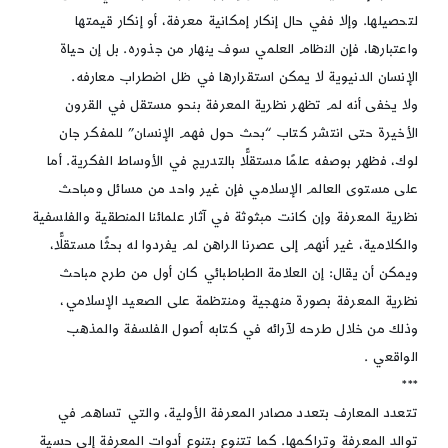
لتحصيلها. وإلا ففي حال إنكار إمكانية معرفة، أو إنكار قيمتها
واعتبارها، فإن النظام العلمي سوف ينهار من جذوره. بل إن حياة
الإنسان الدنيوية لا يمكن استقرارها في ظل اضطراب معارفه.
ولا يخفى أنه لم تظهر نظرية المعرفة بنحو مستقل في القرون
الأخيرة حتى انتشر كتاب “بحث حول فهم الإنسان” للمفكر جان
لوك، فظهر بوصفه علمًا مستقلًّا بالتدريج في الأوساط الفكرية. أما
على مستوى العالم الإسلامي فإن غير واحد من مسائل ومباحث
نظرية المعرفة وإن كانت مبثوثة في آثار علمائنا المنطقية والفلسفية
والكلامية، غير أنهم إلى عصرنا الراهن لم يفردوا له بحثًا مستقلًّا،
ويمكن أن يقال: إن العلامة الطباطبائي كان أول من طرح مباحث
نظرية المعرفة بصورة منهجية ومنتظمة على الصعيد الإسلامي،
وذلك من خلال طرحه لآرائه في كتابه أصول الفلسفة والمذهب
الواقعي .
***
تتعدد المعارف بتعدد مصادر المعرفة الأولية، والتي تساهم في
توالد المعرفة وتراكمها. كما تتنوع بتنوع أدوات المعرفة إلى حسية