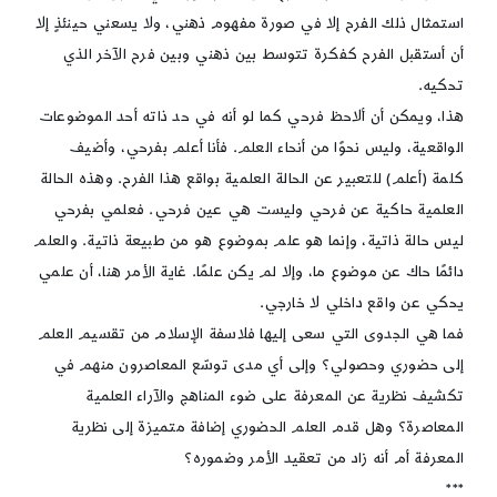
استمثال ذلك الفرح إلا في صورة مفهوم ذهني، ولا يسعني حينئذٍ إلا
أن أستقبل الفرح كفكرة تتوسط بين ذهني وبين فرح الآخر الذي
تحكيه.
هذا، ويمكن أن ألاحظ فرحي كما لو أنه في حد ذاته أحد الموضوعات
الواقعية، وليس نحوًا من أنحاء العلم. فأنا أعلم بفرحي، وأضيف
كلمة (أعلم) للتعبير عن الحالة العلمية بواقع هذا الفرح. وهذه الحالة
العلمية حاكية عن فرحي وليست هي عين فرحي. فعلمي بفرحي
ليس حالة ذاتية، وإنما هو علم بموضوع هو من طبيعة ذاتية. والعلم
دائمًا حاك عن موضوع ما، وإلا لم يكن علمًا. غاية الأمر هنا، أن علمي
يحكي عن واقع داخلي لا خارجي.
فما هي الجدوى التي سعى إليها فلاسفة الإسلام من تقسيم العلم
إلى حضوري وحصولي؟ وإلى أي مدى توسّع المعاصرون منهم في
تكشيف نظرية عن المعرفة على ضوء المناهج والآراء العلمية
المعاصرة؟ وهل قدم العلم الحضوري إضافة متميزة إلى نظرية
المعرفة أم أنه زاد من تعقيد الأمر وضموره؟
***