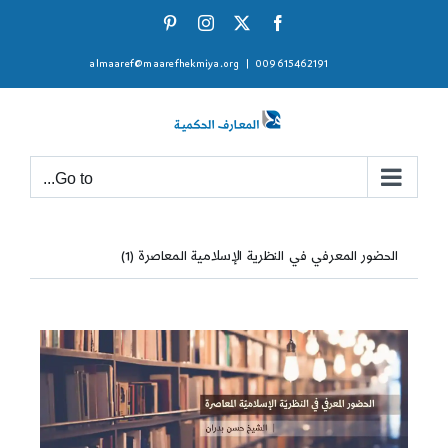
Ski
Pinterest
Instagram
Facebook
X
t
almaaref@maarefhekmiya.org
|
009615462191
conten
Go to...
الحضور المعرفي في النظرية الإسلامية المعاصرة (1)