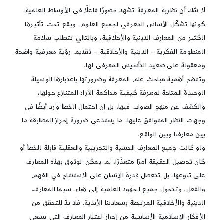
لا شك أن نظرية المعرفة تشهد حضورًا فاعلًا في الأوساط العلمية،
كونها تشكّل الأساس المعرفي لجميع العلوم، ويقع تحت تأثيرها
الكثير من المعارف الدينية والأخلاقية، وبالتالي تتطلب سلامة
المنظومة الفكرية – الدينية والأخلاقية – تقديم رؤية معرفية واضحة
ومعقولة على صعيد التأسيس المعرفي لها.
وتتضح أهمية مباحث علم المعرفة وضرورتها باعتبارها الوسيلة
الوحيدة المتاحة لمعرفة كيفية محاكمة الآراء المتنازع حولها،
والكشف عن منهج الصواب فيها، بل إن احتمال الخطأ وارد أيضًا في
وجهات النظر المتوافق عليها، ما يستدعي ضرورة إحراز المطابقة ما
بين معارفنا وبين الواقع.
ولو كانت جميع المعارف الحسية والتجريبية والعقلية قابلة للخطأ أو
كان تحصيل الحقيقة أمرًا متعذّرًا، لم يمكن الوثوق بهذه المعارف
على تنوعها، بل تتعطل قدرة الإنسان على الاستنتاج في الفهم
والفعل. وتتحول جميع الجهود العلمية إلى هباء، سيما المعارف
الدينية والأخلاقية المرتبطة بسعادتنا الأبدية. فلا بدّ للتحقق من
الأفكار الإسلامية الأساسية من إحراز اعتبار المعارف التي نسعى