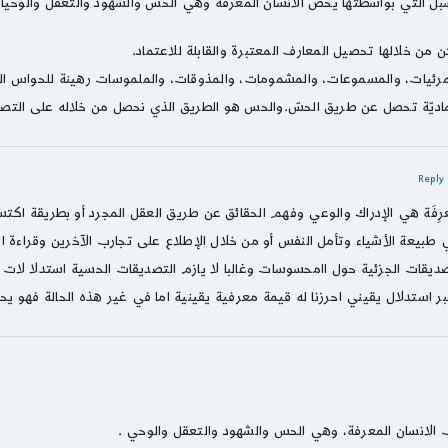
 التي بواسطتها يحصّ الانسان المعرفة وهي الحس والشهود والتعقل والوحيانية
من خلالها تحصيل المعارف المعتبرة والقابلة للاعتماد.
(المرئيات، والمسموعات، والمشمومات، والمذوقات، والملموسات رهينة للحواس ال
ماديّة تحصل عن طريق الحسّ.والحس هو الطريق الذي نحصل من خلاله على التص
- 
رِفَة هي الإدراك والوعي وفهم الحقائق عن طريق العقل المجرد أو بطريقة اكت
يقات الجزئية حول اامحسوسات وغالبا لا يازم التصديقات الحسية استدلا لات
 استدلال يقيني احرزنا له قيمة معرفية يقينية اما في غير هذه الحالة فهو يحت
 الانسان المعرفة، وهي الحس والشهود والتعقل والوحي .