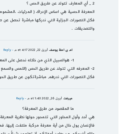
2 _ أي المعارف تتولد عن طريق الحس ؟
المعرفة الحسية هي اساس الإدراك ( المرئيات ،المشموم
فكل التصورات الجزئية التي ندركها مباشرة تحصل عن ط
والتصديقات .
ام ي امنة يوسف
أبريل 22, 2022 at 4:17 م
- Reply
1- هوالسبيل الذي من خلاله نحصل على المعرفة (الحس والشهودوالوحي والتعقل )
2- المعرفه التي تتولد عن طريق الحس (اللمس والسمع والشم والذوق أي الحواس الخمس
فكل التصورات التي ندرهم مباشرةتكون عن طريق الحوا
ميرفت
أبريل 26, 2022 at 1:40 م
- Reply
ما المقصود من طرق المعرفة؟
هي أحد وأول المحاور التي تتمحور حولها نظرية المعرفة
فالإنسان يول خال من أية معرفة مركبة ملتفت إليها، ف
والله أخرجكم من بطون أمهاتكم لا تعلمون شيئاً = خلو 