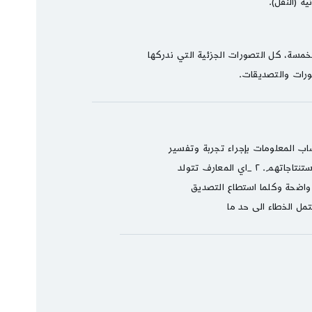
 (النقل).
خمسة، كل التصورات الجزئية التي ندركها
ورات والتصديقات.
ساب المعلومات بإجراء تجربة وتفسير
نتائج التجربة أو تفسير خبر، أو من خلال التأمل في طبيعة الأشياء وتأمل النفس أو من خلال الإطلاع على تجارب الآخرين وقراءة استنتاجاتهم. ٢ _اي المعارف تتولد
 واضحة وكلما استطاع التصديق
مل الخطاء الى حد ما