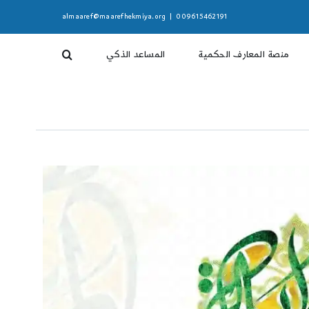
almaaref@maarefhekmiya.org
|
009615462191
منصة المعارف الحكمية
المساعد الذكي