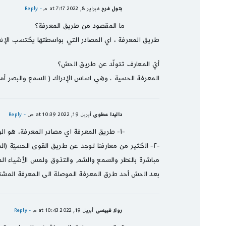
بتول فرح
فبراير 8, 2022 at 7:17 م
- Reply
ما المقصود من طريق المعرفة؟
طريق المعرفة ، اي المصادر التي بواسطتها يكتسب الإنسا
أيّ المعارف تتولّد عن طريق الحسّ؟
المعرفة الحسية ، وهي اساس الإدراك ( السمع والبصر أم
داليدا عطوي
أبريل 19, 2022 at 10:39 ص
- Reply
-١- طريق المعرفة اي مصادر المعرفة، هو الوسيلة التي يمكن من خلالها تحصيل المعارف المعتبرة والقابلة للاعتماد.
-٢- الكثير من معارفنا توجد عن طريق القوى الحسيّة 
مباشرة بالنظر والسمع والشم والتذوق ولمس الأشياء ال
بعد الحسّ أحد طرق المعرفة الموصلة الى المعرفة ال
رولا قبيسي
أبريل 19, 2022 at 10:43 م
- Reply