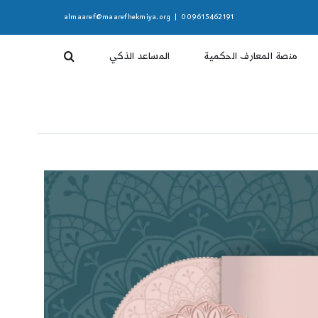
almaaref@maarefhekmiya.org
|
009615462191
منصة المعارف الحكمية
المساعد الذكي