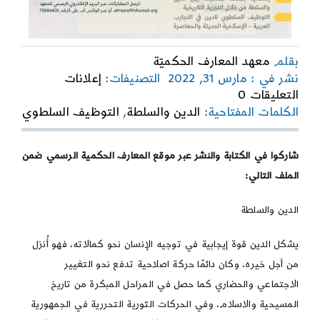
بقلم
معهد المعارف الحكميّة
نشر في : مارس 31, 2022
التصنيفات:
إعلانات
on
التعليقات 0
دعوة
الكلمات المفتاحية:
الدين والسلطة
,
التوظيف السلطوي
للاستكتاب
ضمن
ملف
شاركوا في الكتابة والنشر عبر موقع المعارف الحكمية الرسمي ضمن
الدين
الملف التالي:
والسلطة
الدين والسلطة
يشكل الدين قوة إيجابية في توجيه الإنسان نحو كمالاته، فهو أُنزل
من أجل خيره، وكان دائمًا حركة اصلاحية تدفع نحو التغيير
الاجتماعي والحضاري كما حصل في المراحل المبكرة من تاريخ
المسيحية والاسلام، وفي الحركات الثورية التحررية في الجمهورية