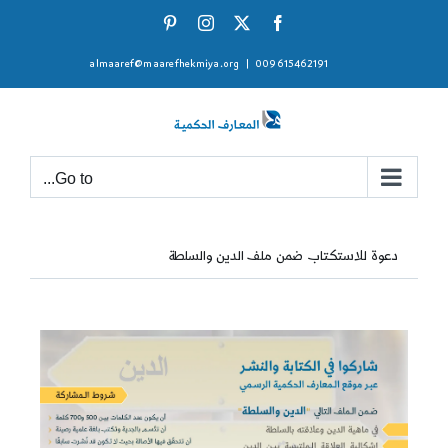
Ski
Pinterest
Instagram
Facebook
X
t
almaaref@maarefhekmiya.org
|
009615462191
conten
Go to...
دعوة للاستكتاب ضمن ملف الدين والسلطة