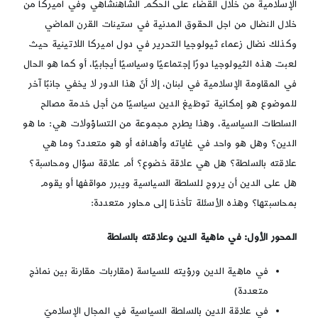
الإسلامية من خلال القضاء على الحكم الشاهنشاهي وفي اميركا من
خلال النضال من اجل الحقوق المدنية في ستينات القرن الماضي
وكذلك نضال زعماء ثيولوجيا التحرير في دول اميركا اللاتينية حيث
لعبت هذه الثيولوجيا دورًا إجتماعيًا وسياسيًا أيجابيًا، أو كما هو الحال
في المقاومة الإسلامية في لبنان، إلا أنّ هذا الدور لا يخفي جانبًا آخر
للموضوع هو إمكانية توظيغ الدين سياسيًا من أجل خدمة مصالح
السلطات السياسية، وهذا يطرح مجموعة من التساؤولات هي: ما هو
الدين؟ وهل هو واحد في غاياته وأهدافه أو هو متعدد؟ وما هي
علاقته بالسلطة؟ هل هي علاقة خضوع؟ أم علاقة سؤال ومحاسبة؟
هل على الدين أن يروج للسلطة السياسية ويبرر مواقفها أو يقوم
بمحاسبتها؟ وهذه الأسئلة تأخذنا إلى محاور متعددة:
المحور الأول: في ماهية الدين وعلاقته بالسلطة
في ماهية الدين ورؤيته للسياسة (مقاربات مقارنة بين نماذج
متعددة)
في علاقة الدين بالسلطة السياسية في المجال الإسلاميّ