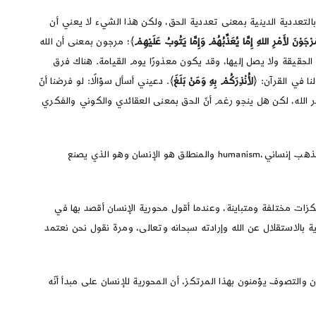
التعددية الدينية بمعنى تعددية الحق، ولكن هذا الشيء لا يعني أن
ْجَوْنَ لأَمْرِ اللهِ إِمَّا يُعَذِّبُهُمْ وَإِمَّا يَتُوبُ عَلَيْهِمْ
﴾؛ مرجون بمعنى أن الله
قيقة ولا يصل إليها، وقد يكون معذورًا يوم القيامة. هناك فرق
ا في القرآن: ﴿
لأُنْذِرَكُمْ بِهِ وَمَنْ بَلَغَ
﴾. دعيني أسأل سؤالًا: لو فرضنا أنّ
ر الله، لكن هل ينجو رغم أنّ الحق بمعنى العقائدي والكوني والفكري
س: قد تكون هذه فعلًا من أهم مرتكزات التعددية الدينية، وقد نشترك معهم في ذلك، لكن هناك مرتكزات أخرى تثير الريبة خاصة أنّها تنطلق من مذهب إنساني،humanism والمنطلق هو الإنسان وهو الذي يصنع
تكزات مختلفة ومتباينة، وعندما أقول محورية الإنسان أقصد بها في
ة بالاستقلال عن الله وإرادته سبحانه وتعالى، ومرة نقول نحن نعتمد
لتصوف يؤمنون بهذا المرتكز، أن المحورية للإنسان على مبدأ أنّه