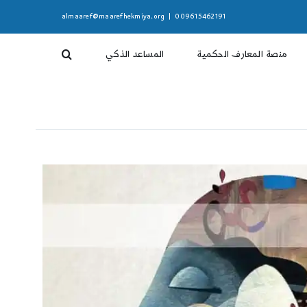
almaaref@maarefhekmiya.org
|
009615462191
منصة المعارف الحكمية
المساعد الذكي