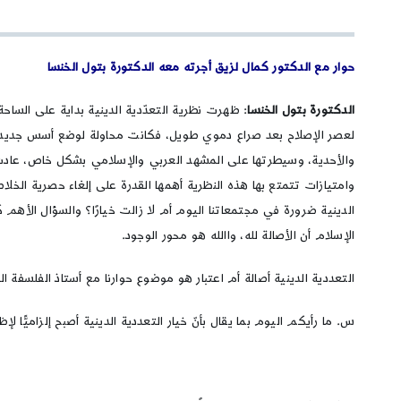
حوار مع الدكتور كمال لزيق
أجرته معه الدكتورة بتول الخنسا
الدكتورة بتول الخنسا
: ظهرت نظرية التعدّدية الدينية بداية على الساح
لعصر الإصلاح بعد صراع دموي طويل، فكانت محاولة لوضع أسس جديدة للت
والأحدية، وسيطرتها على المشهد العربي والإسلامي بشكل خاص، عادت ن
وامتيازات تتمتع بها هذه النظرية أهمها القدرة على إلغاء حصرية الخل
الدينية ضرورة في مجتمعاتنا اليوم أم لا زالت خيارًا؟ والسؤال الأهم
الإسلام أن الأصالة لله، واالله هو محور الوجود.
التعددية الدينية أصالة أم اعتبار هو موضوع حوارنا مع أستاذ الفلسفة 
س. ما رأيكم اليوم بما يقال بأنّ خيار التعددية الدينية أصبح إلزاميًّا ل