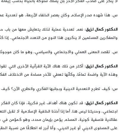
لا ينكر على صاحب الفكر الآخر بأن يسلك سلوكه بالحياة بحسب إيمانه هو س
س. هذا شهده صدر الإسلام وكان بعصر الخلفاء الأربعة، هو تعددية عمل
الدكتور كمال لزيق
: نعم تعددية عملية لذلك يتعايش معها من باب حديث 
والمفكرين المسلمين لا ينكرون هذا النوع من التعدد الاجتماعي. إذا كنّا
س. تقصد المعنى العملي والاجتماعي والسياسي، وهو ما كان موجودًا 
الدكتور كمال لزيق
: أكثر من ذلك هناك الآية القرآنية الأخرى التي تقول
وهذه الآية واضحة تمامًا، وكأنّها تعطي للآخر مساحة من الاختلاف ال
س: كيف تطرح التعددية الدينية وبجانبها الفكري والنظري الآن؟ كيف تف
الدكتور كمال لزيق
: قد تكون هناك أهداف غير فكرية، فإذا كان الفكر 
اجتماعي، وحديثنا ليس هنا. أما إذا أخذنا الخلفية الإسلامية لا تقبل الت
عقائدية فلسفية كونية، المسلم يؤمن بإيمان محدد، وهو كمؤمن في هذا 
على المستوى الديني أو غير الديني، وأنا أبرر له انطلاقًا من نسبية ا