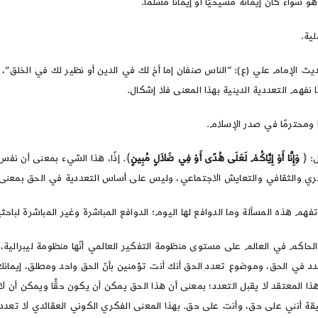
واء كان إيمانه مسيحيًّا أو إيمانًا مسلمًا.
ية.
الإمام علي (ع): “الناس صنفان إما أخ لك في الدين أو نظير لك في الخلق”، والت
 نفهم التعددية الدينية بهذا المعنى فلا إشكال.
ومحترمًا في صدر الإسلام.
: ﴿
وَإِنَّا أَوْ إِيَّاكُمْ لَعَلَى هُدًى أَوْ فِي ضَلاَلٍ مُبِينٍ
﴾. إذًا، هذا الشيء بمعنى أن نفس
فكري والثقافي والتعايش الاجتماعي، وليس على أساس التعددية في الحق بمعنى 
هم هذه المسألة وما الدوافع لها اليوم؛ الدوافع المباشرة وغير المباشرة لباح
الحاكم في العالم على مستوى منظومة التفكير العالمي أنّها منظومة ليبرالية،
عدد في الحق، وموضوع تعدد الحق أنك أنت تؤمنين بأنّ الحق واحد ومطلق، إيمانك بالله
المعتقد لا يقبل التعدد؛ بمعنى أن هذا الحق يمكن أن يكون حقًّا ويمكن أن ل
لحقيقة أنني على حق، وأنت على حق. بهذا المعنى الفكري الكوني العقائدي لا تعد