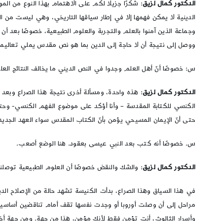
الدكتور كمال لزيق
: شكرًا جزيلًا لكم على الاهتمام بهذا النوع من ا
الدينية لا يمكن فهمها إلا في إطار سياقها التاريخي، وهي ليست من ال
وجماعة الذين آمنوا بالعلم والتجربة والعلوم الطبيعية، خصوصًا بعد أن
ووصل إلى نتيجة أن لا حاجة إلى الدين بما هو نص مقدس يملي تعاليمه 
س: خصوصًا أنّ أهل العلم وجدوا في النص الديني ما يخالف النتائج الع
الدكتور كمال لزيق
: هذه واحدة، ومسألة أخرى نتيجة هذا الصراع وبعد 
الكنسي للكتابة المقدسة – وأنا أؤكد على موضوع الفهم الكنسي- وحتى ال
حتى أنّ الإيمان المسيحي يؤمن بأنّ الكتاب المقدس سواء العهد الجديد ت
س. خصوصًا أنه كتب بعد النبي عيسى بعقود. هنا الوضع أصعب.
الدكتور كمال لزيق
: والشك والنقض خصوصًا أن العلوم الطبيعية توصلنا 
في هذا السياق وهذا الصراع، بدأت الكنيسة تشهد حالة من الإصلاح الدين
مراحل إلى أن وصلت أوروبا أو وجدت نفسها تقف أمام تناقضين أساسيين، م
وأسرار الثالوث، أنت تؤمن فقط لأنك مؤمن، هذا من جهة. ومن جهة أخرى أن