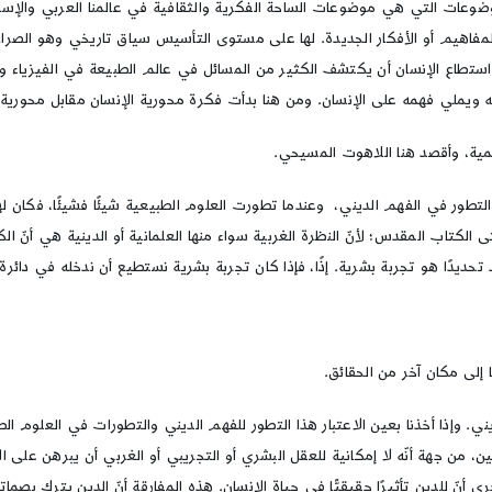
لموضوعات التي هي موضوعات الساحة الفكرية والثقافية في عالمنا العربي والإسل
مفاهيم أو الأفكار الجديدة. لها على مستوى التأسيس سياق تاريخي وهو الصراع ال
 استطاع الإنسان أن يكتشف الكثير من المسائل في عالم الطبيعة في الفيزياء وغي
ويملي فهمه على الإنسان. ومن هنا بدأت فكرة محورية الإنسان مقابل محورية ا
لمية، وأقصد هنا اللاهوت المسيحي.
التطور في الفهم الديني، وعندما تطورت العلوم الطبيعية شيئًا فشيئًا، فكان ل
كتاب المقدس؛ لأنّ النظرة الغربية سواء منها العلمانية أو الدينية هي أنّ الك
حديدًا هو تجربة بشرية. إذًا، فإذا كان تجربة بشرية نستطيع أن ندخله في دائرة 
إلى مكان آخر من الحقائق.
ي. وإذا أخذنا بعين الاعتبار هذا التطور للفهم الديني والتطورات في العلوم ال
ن جهة أنّه لا إمكانية للعقل البشري أو التجريبي أو الغربي أن يبرهن على الإي
ّ للدين تأثيرًا حقيقيًّا في حياة الإنسان. هذه المفارقة أنّ الدين يترك بصماته