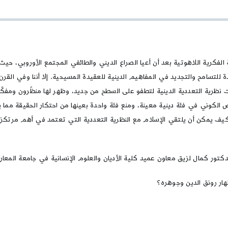
فكرية:
التعددية
الدينية
أصالة
أم
اعتبار
ة الفكرية اللاهوتية بعد أن أعيا الصراع الديني والطائفي المجتمع الأوروبي، 
سامح والتجديد في المفاهيم الدينية للعقيدة المسيحية. إلا أننا وفي القرن 
ظرية التعددية الدينية لتطفو على السطح من جديد، وظهر لها منظّرون ومفكّرون
اص الكوني في فئة دينية معينة، ومنع فئة واحدة بعينها من احتكار الحقيقة مما 
 كيف يمكن أن يلتقي الإسلام مع النظرية التعددية التي تعتمد في أهم مرتكزات
الدكتور كمال لزيق معاون عميد كلية الأديان والعلوم الإنسانية في جامعة المعار
إظهار رونق الدين وجوهره؟