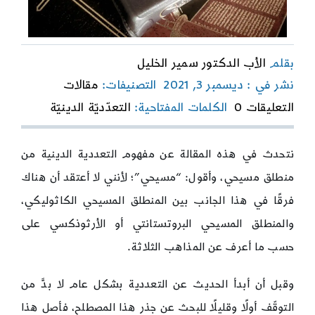
بقلم
الأب الدكتور سمير الخليل
نشر في : ديسمبر 3, 2021
التصنيفات:
مقالات
on
التعليقات 0
الكلمات المفتاحية:
التعدّديّة الدينيّة
التعددية
الدينية،
وجهة
نتحدث في هذه المقالة عن مفهوم التعددية الدينية من
نظر
مسيحية
منطلق مسيحي، وأقول: “مسيحي”؛ لأنني لا أعتقد أن هناك
فرقًا في هذا الجانب بين المنطلق المسيحي الكاثوليكي،
والمنطلق المسيحي البروتستانتي أو الأرثوذكسي على
حسب ما أعرف عن المذاهب الثلاثة.
وقبل أن أبدأ الحديث عن التعددية بشكل عام لا بدَّ من
التوقّف أولًا وقليلًا للبحث عن جذر هذا المصطلح، فأصل هذا