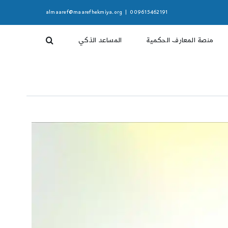
almaaref@maarefhekmiya.org
|
009615462191
منصة المعارف الحكمية
المساعد الذكي