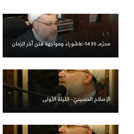
محرّم 1435-عاشوراء ومواجهة فتن آخر الزمان
الإصلاح الحسينيّ- الليلة الأولى