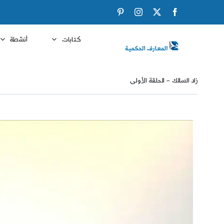
Ski
Pinterest
Instagram
Facebook
X
t
conten
كتابات
أنشطة
زاد السالك – الحلقة الأولى