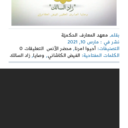
بقلم
معهد المعارف الحكميّة
نشر في : مارس 10, 2021
on
التصنيفات:
أحيوا امرنا
,
محضر الأنس
التعليقات 0
زاد
الكلمات المفتاحية:
الفيض الكاشاني
,
وصايا
,
زاد السالك
السالك
–
الدرس
التاسع