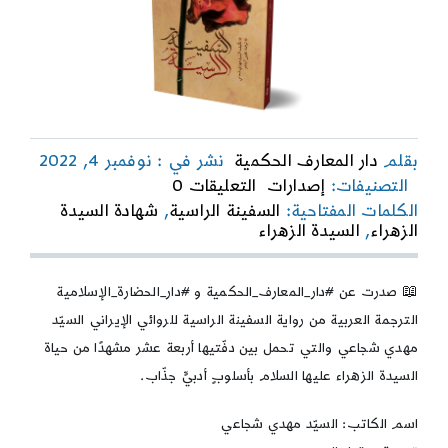
بقلم
دار المعارف الحكمية
نشر في : نوفمبر 4, 2022
on
التصنيفات:
إصدارات
التعليقات 0
السفينة
الكلمات المفتاحية:
السفينة الراسية
,
شهادة السيدة
الراسية
الزهراء
,
السيدة الزهراء
📖 صدرت عن #دار_المعارف_الحكمية و #دار_الحضارة_الإسلامية
الترجمة العربية من رواية السفينة الراسية للروائي الإيراني السيّد
مهدي شجاعي والتي تحمل بين دفّتيها أربعة عشر مشهدًا من حياة
السيدة الزهراء عليها السلام بأسلوبٍ أدبيٍّ جذّاب.
اسم الكاتب: السيّد مهدي شجاعي