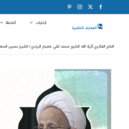
Ski
Pinterest
Instagram
Facebook
X
t
conten
كتابات
أنشطة
النتاج الفكري لآية الله الشيخ محمد تقي مصباح اليزدي/ الشيخ حسين السع