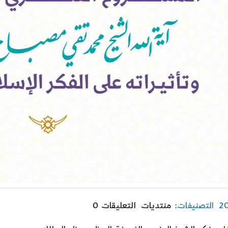
on
التصنيفات:
منتديات
التعليقات 0
النتاج
الفكري