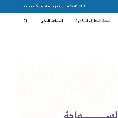
almaaref@maarefhekmiya.org
|
009615462191
منصة المعارف الحكمية
المساعد الذكي