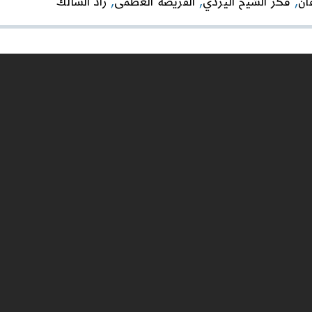
ان
,
فكر الشيخ اليزدي
,
الفريضة العظمى
,
زاد السالك
لآية
الله
الشيخ
محمد
تقي
مصباح
اليزدي/
الشيخ
حسين
السعلوك