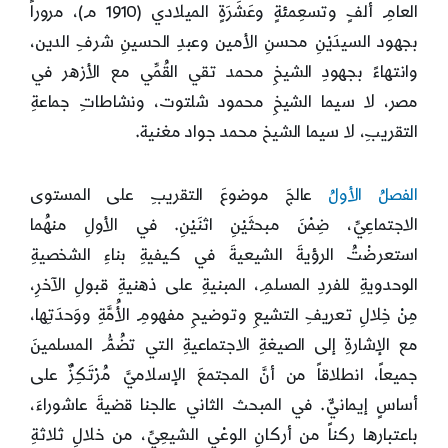
العامِ ألفٍ وتسعِمئةٍ وعَشَرَةٍ الميلادي (1910 م)، مروراً
بجهود السيدَيْنِ محسنِ الأمين وعبدِ الحسينِ شرفِ الدين،
وانتهاءً بجهودِ الشيخِ محمد تقي القُمِّي مع الأزهر في
مصر، لا سيما الشيخِ محمود شلتوت، ونشاطاتِ جماعةِ
التقريبِ، لا سيما الشيخ محمد جواد مغنية.
الفصلُ الأولُ
عالجَ موضوعَ التقريبِ على المستوى
الاجتماعِيِّ، ضِمْنَ مبحثَيْنِ اثنَيْنِ. في الأولِ منهُما
استعرضْتُ الرؤيةَ الشيعيةَ في كيفيةِ بناءِ الشخصيةِ
الوحدويةِ للفردِ المسلمِ، المبنيةِ على ذهنيةِ قبولِ الآخرِ،
مِنْ خِلالِ تعريفِ التشيعِ وتوضيحِ مفهومِ الأُمَّةِ ووَحدَتِها،
مع الإشارةِ إلى الصيغةِ الاجتماعيةِ التي تضُمُّ المسلمينَ
جميعاً، انطلاقاً من أنَّ المجتمعَ الإسلاميَّ مُرْتَكِزٌ على
أساسٍ إيمانيٍّ. في المبحث الثاني عالجنا قضيةَ عاشوراءَ،
باعتبارها ركناً من أركانِ الوعْيِ الشيعِيِّ، من خلالِ ثلاثةِ