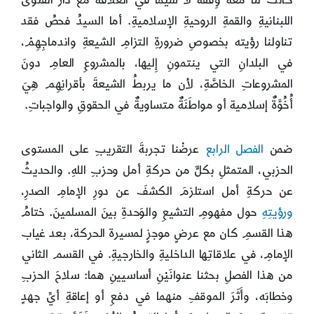
اللبنانيةِ والقمةِ الروحيةِ الإسلاميةِ. أما السيدُ فحصُ فقد
تناولنا رؤيته بخصوصِ ضرورةِ التزامِ الشيعةِ واندماجِهِمْ،
في البلدانِ التي ينتمونِ إِليها، بالمشروعِ العامِ دونَ
المشروعاتِ الخاصَّةِ، لأن ما يربطُ الشيعةَ بأقرانِهِم هِيَ
أُخُوَّةٌ إسلامية أو مواطَنَةٌ متساويةٌ في الحقوقِ والواجباتِ.
ضمن
الفصل الرابع
عرضْنا تجربةَ التقريبِ على المستوى
الحزبي، المتمثلِ بكلٍّ من حركةِ أمل وحزبِ اللهِ. والحديثُ
عن حركةِ أمل استلزمَ الكشفَ عن دورِ الإمامِ الصدرِ،
ورؤيتِهِ
حول مفهومِ التشيعِ والوَحدةِ بينَ المسلمينَ. ختامُ
هذا القسمِ كان مع عرضٍ موجزٍ لمسيرة الحركة، بعد غياب
الإمامِ، في علاقاتِها الداخليةِ والخارجيةِ. في القسم الثاني
من هذا الفصلِ بحثنا عنوانَيْنِ أساسيينِ هما: سلاحَ الحزبِ
وخطابَه، وأَثَرَ الموقفِ منهما في دفعِ أو إعاقةِ أيِّ جهدٍ