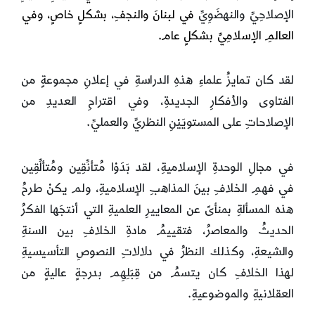
الإصلاحِيِّ والنهضَوِيِّ
في لبنانَ والنجفِ، بشكلٍ خاصٍ، وفي
العالمِ الإسلامِيِّ بشكلٍ عام.
لقد كان تمايزُ علماءِ هذهِ الدراسةِ في إعلانِ مجموعةٍ من
الفتاوى والأفكارِ الجديدةِ، وفي اقتراحِ العديدِ من
الإصلاحاتِ على المستويَيْنِ النظريِّ والعمليِّ.
في مجالِ الوحدةِ الإسلاميةِ، لقد بَدَوْا مُتأنِّقِين ومُتألِّقِين
في فهمِ الخلافِ بينَ المذاهبِ الإسلاميةِ، ولم يكنْ طرحُ
هذه المسألةِ بمنأىً عن المعاييرِ العلميةِ التي أنتجَها الفكرُ
الحديثُ والمعاصرُ، فتقييمُ مادةِ الخلافِ بين السنةِ
والشيعةِ، وكذلك النظرُ في دلالاتِ النصوصِ التأسيسيةِ
لهذا الخلافِ كان يتسمُ من قِبَلِهِم بدرجةٍ عاليةٍ من
العقلانيةِ والموضوعيةِ.