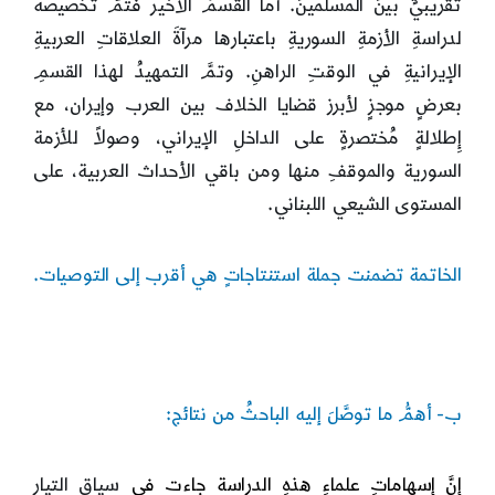
تقريبيٍّ بينَ المسلمينَ. أما القسمُ الأخير فَتَمَّ تخصيصه
لدراسةِ الأزمةِ السوريةِ باعتبارها مرآةَ العلاقاتِ العربيةِ
الإيرانيةِ في الوقتِ الراهنِ. وتمَّ التمهيدُ لهذا القسمِ
بعرضٍ موجزٍ لأبرز قضايا الخلاف بين العرب وإيران، مع
إِطلالةٍ مُختصرةٍ على الداخلِ الإيراني، وصولاً للأزمة
السورية والموقفِ منها ومن باقي الأحداث العربية، على
المستوى الشيعي اللبناني.
الخاتمة تضمنت جملة استنتاجاتٍ هي أقرب
إلى التوصيات.
ب‌- أهمُّ ما توصَّلَ إليه الباحثُ من نتائج:
إنَّ إسهاماتِ علماءِ هذهِ الدراسة جاءت في
سياقِ التيارِ