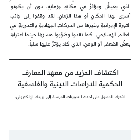
الذي يعيشُ ويؤثرُ في مكانِهِ وزمانِهِ، دون أن يكونوا
أسرى لهذا المكانِ أو هذا الزمانِ. لقد وقفوا إلى جانب
الثورة الإيرانيةِ وغيرِها من الحركاتِ الجهاديةِ والتحرريةِ في
العالم الإسلامي، كما نقدوا وصَوَّبوا مسارَها حينما اعتراها
بعضُ الضعفِ أو الوهنِ، الذي كاد يؤثرُ عليها سلباً.
اكتشاف المزيد من معهد المعارف
الحكمية للدراسات الدينية والفلسفية
اشترك للحصول على أحدث التدوينات المرسلة إلى بريدك الإلكتروني.