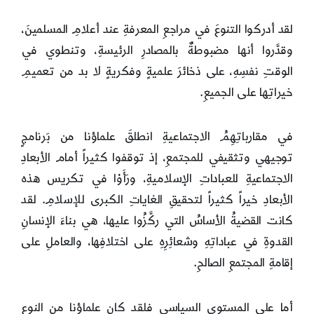
لقد أدركوا التنوعَ في مراجعِ المعرفةِ عند أعلامِ المسلمينَ،
وقدَّروا أنها مضبوطةٌ بالمصادرِ الرئيسةِ، وتنطوي في
الوقتِ نفسِهِ، على ذخائرَ علميةٍ وفكريةٍ لا بد من تعميمِ
خيراتِها على الجميعِ.
في مقارباتِهِمُ الاجتماعيةِ انطلقَ علماؤنا من بَرنامجٍ
توجيهي وتثقيفي للمجتمعِ، إذ توقفوا كثيراً أمام الأبعادِ
الاجتماعيةِ للعباداتِ الإسلاميةِ، ورَأَوْا في تكريس هذه
الأبعادِ خيراً كثيراً لتحقيقِ الغاياتِ الكبرى للإسلامِ. لقد
كانت القضيةُ الأساسُ التي ركَّزُوا عليها، هي بناءَ الإنسانِ
القدوةِ في عباداتِهِ وشعائِرِهِ على اختلافِها، والعاملِ على
إقامةِ المجتمعِ الصالحِ.
أما على المستوى السياسي فلقد كان علماؤنا من النوعِ