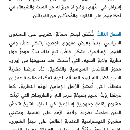
إسرافٍ في التُهَمِ، وغلوٍ لا مبررَ له من السنة والشيعة، في
أحكامِهِم على الفقهاءِ والمُحَدِّثِين من الفريقَيْنِ.
الفصلُ الثالثُ
خُصِّصَ لبحثِ مسألةِ التقريبِ على المستوى
السياسي، بدءاً بعرضِ مفهومِ الوطنِ، بشكلٍ عامٍّ، وفي
الفهمِ الإسلاميِّ، بشكلٍ خاصٍّ. تَبِعَ ذلك بيانٌ موجزٌ حولَ
نظريةِ ولايةِ الفقيهِ، التي أضْحَتْ منذ تطبيقها في إيرانَ،
محورَ النقاشاتِ السياسيةِ والفكريةِ. ثمَّ عرضنا مقاربةَ
السيدِ فضلِ اللهِ لهذه المسألةِ، لجهةِ تفكيكِ مقبولةِ عمرَ بنِ
حنظلةَ، التي تُعتبرُ الأصلَ الإماميَّ لهذهِ النظريةِ. كما
عرضنا رؤيةَ السيدِ بصيغةِ حزبِ اللهِ، والطروحاتِ التي تبنَّت
مشروعَ إقامةِ جمهوريةٍ إسلاميةٍ في لبنانَ. الشيخُ شمسُ
الدين صاحبُ نظريةِ ولايةِ الأمةِ على نفسِها، ومتبني
مشروعَ الديمقراطيةِ العدديةِ القائمةِ على مبدأِ الشورى،
كانت لنا معهُ وِقْفَةٌ لا سيما في العلاقة مع دار الفتوى