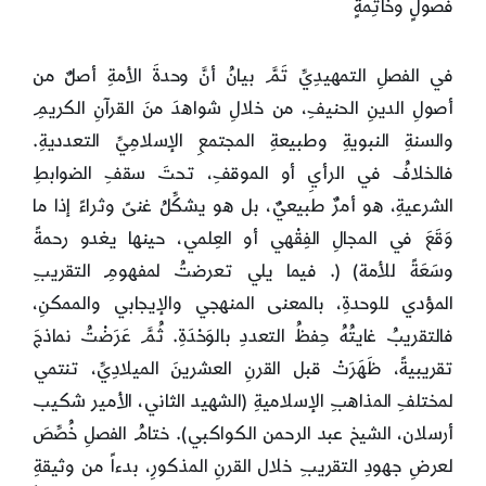
فصولٍ وخاتِمةٍ
في الفصلِ التمهيدِيِّ تَمَّ بيانُ أنَّ وحدةَ الأمةِ أصلٌ من
أصولِ الدينِ الحنيفِ، من خلالِ شواهدَ منَ القرآنِ الكريمِ
والسنةِ النبويةِ وطبيعةِ المجتمعِ الإسلامِيِّ التعدديةِ.
فالخلافُ في الرأيِ أو الموقفِ، تحتَ سقفِ الضوابطِ
الشرعيةِ، هو أمرٌ طبيعيٌ، بل هو يشكِّلُ غنىً وثراءً إذا ما
وَقَعَ في المجالِ الفِقْهي أو العِلمي، حينها يغدو رحمةً
وسَعَةً للأمة) (. فيما يلي تعرضتُ لمفهومِ التقريبِ
المؤدي للوحدةِ، بالمعنى المنهجي والإيجابي والممكنِ،
فالتقريبُ غايتُهُ حِفظُ التعددِ بالوَحْدَةِ. ثُمَّ عَرَضْتُ نماذجَ
تقريبيةً، ظَهَرَتْ قبل القرنِ العشرينَ الميلادِيِّ، تنتمي
لمختلفِ المذاهبِ الإسلاميةِ (الشهيد الثاني، الأمير شكيب
أرسلان، الشيخ عبد الرحمن الكواكبي). ختامُ الفصلِ خُصِّصَ
لعرضِ جهودِ التقريبِ خلال القرنِ المذكورِ، بدءاً من وثيقةِ