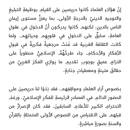
إنَّ هؤلاءِ العلماءَ كانوا حريصين على القيامِ بوظيفةِ التبليغِ
والتوجيهِ الدينيِّ بالدرجةِ الأولى، بما يعززُ مستوى إيمانِ
الناسِ بالدينِ، لكنهم كانوا يدركون أَنَّ الدخولَ في عقولِ
العامةِ، سابقٌ على الدخولِ في قلوبِهِم وحياتِهِم. ولما
كانت الثقافة الغربية قد غَدَتْ مرجعيةً فكريةً في قبولِ
الأفكارِ والأحكامِ، جاء طرحُهُمُ الإسلامِيُّ منطوياً على
التزامٍ عميقٍ بوجوبِ تقديمِ ما يوازي الفكرَ الغربِيَّ من
حقائقَ متينةٍ ومعطياتٍ جذابةٍ.
بخصوصِ آراءِ العلماءِ ومواقِفِهم، فقد بَدَوْا لنا حريصينَ على
الحضورِ الدائمِ في المصادرِ الرئيسةِ للفكرِ الإسلاميِّ، ورغمَ
الاحترامِ الكبيرِ للأعلامِ السابقينَ، فقد كان الإصرارُ من
قبلهم على الاقتباسِ من النصوصِ الأولى المتمثلةِ بالقرآنِ
والسنةِ بصورةٍ مباشِرةٍ.