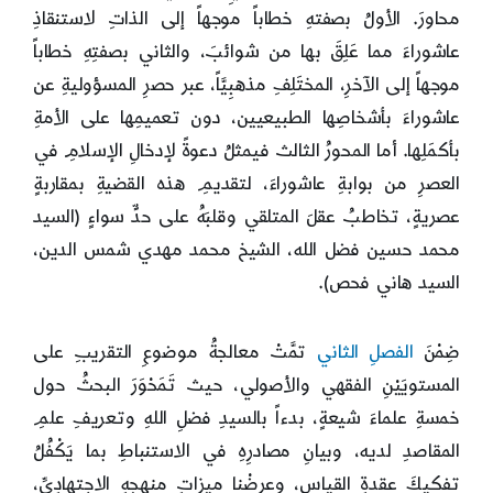
محاورَ. الأولُ بصفتهِ خطاباً موجهاً إلى الذاتِ لاستنقاذِ
عاشوراءَ مما عَلِقَ بها من شوائبَ، والثاني بصفتِهِ خطاباً
موجهاً إلى الآخرِ، المختَلِفِ مذهبِيَّاً، عبر حصرِ المسؤوليةِ عن
عاشوراءَ بأشخاصِها الطبيعيين، دون تعميمِها على الأمةِ
بأكمَلِها. أما المحورُ الثالث فيمثلُ دعوةً لإدخالِ الإسلامِ في
العصرِ من بوابةِ عاشوراءَ، لتقديمِ هذه القضيةِ بمقاربةٍ
عصريةٍ، تخاطبُ عقلَ المتلقي وقلبَهُ على حدٍّ سواءٍ (السيد
محمد حسين فضل الله، الشيخ محمد مهدي شمس الدين،
السيد هاني فحص).
ضِمْنَ
الفصلِ الثاني
تمَّتْ معالجةُ موضوعِ التقريبِ على
المستويَيْنِ الفقهي والأصولي، حيث تَمَحْوَرَ البحثُ حول
خمسةِ علماءَ شيعةٍ، بدءاً بالسيدِ فضلِ اللهِ وتعريفِ علمِ
المقاصدِ لديه، وبيانِ مصادرِهِ في الاستنباطِ بما يَكْفُلُ
تفكيكَ عقدةِ القياسِ، وعرضْنا ميزاتِ منهجِهِ الاجتهادِيِّ،