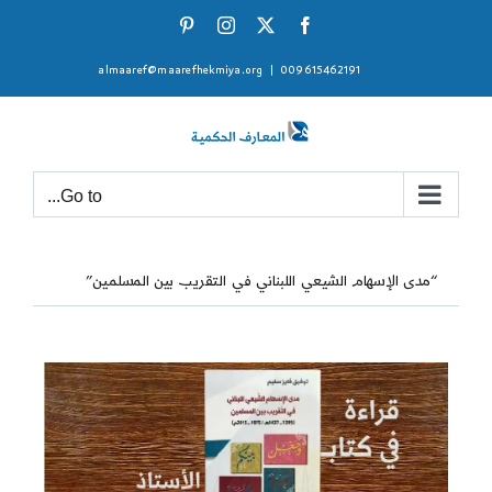
Ski
Pinterest
Instagram
Facebook
X
t
almaaref@maarefhekmiya.org
|
009615462191
conten
Go to...
“مدى الإسهام الشيعي اللبناني في التقريب بين المسلمين”