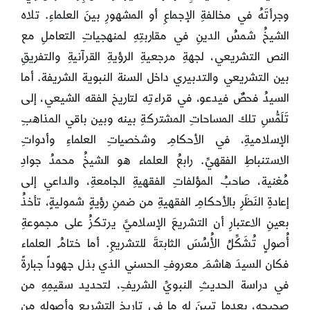
وجرأتَهُ في مخالفةِ الإجماعِ أو المشهورِ بينَ العلماءِ. تلاه
الشيخُ شمسُ الدينِ في مقاربتِهِ لمنهجياتِ التعاملِ مع
النص التشريعي، لجهةِ مرجعيةِ الرؤيةِ القرآنيةِ والتفريقِ
بين التشريعي والتدبيري داخل السنة النبوية الشريفة. أما
السيدُ فحصٌ فيدعو، في قراءتِه لتاريخ الفقه الشيعي، إلى
تَلَمُّسِ تلك المساحاتِ المشتركةِ بينه وبين باقي المذاهبِ
الإسلاميةِ، في الأحكامِ وشخصياتِ العلماءِ وأدواتِ
الاستنباطِ الفقهيِّ. رابعُ العلماء هو الشيخُ محمدُ جوادِ
مُغنية، صاحبُ المؤلفاتِ الفقهيةِ الجامعةِ، والداعي إلى
إعادةِ النَظَرِ بالأحكامِ الفقهيةِ من ضمنِ رؤيةٍ شموليةٍ، تأخذُ
بعينِ الاعتبارِ أن التشريعَ الإسلاميَّ يرتكزُ على مجموعةِ
أُصولٍ تُشَكِّلُ الأُسُسَ الثابتةَ للتشريعِ. أما ختامُ العلماء
فكان السيدَ هاشمَ معروفِ الحسني الذي بذل جهوداً جبارةً
في دراسة الحديثِ النبويِّ الشريفِ، لتحديد سقيمِهِ من
صحيحِهِ، بعدما تبينَ له ما في تاريخِ التشريعِ وأصولِهِ من