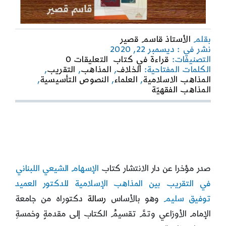
بقلم
الأستاذ قاسم قصير
نشر في : ديسمبر 22, 2020
on
التصنيفات:
قراءة في كتاب
التعليقات 0
“مدى
الكلمات المفتاحية:
الخلاف
,
المذاهب
,
التقريب
,
الإسهام
المذاهب الاسلامية
,
العلماء
,
النصوص التأسيسية
,
الشيعي
المذاهب الفقهيّة
اللبناني
في
التقريب
بين
المسلمين”
صدر مؤخرا عن دار الانتشار كتاب
الإسهام الشيعي اللبناني
في التقريب بين المذاهب الإسلامية للدكتور العميد
توفيق سليم
وهو بالأساس
رسالة
دكتوراه من جامعة
الإمام الأوزاعي وتمَّ تقسيمُ الكتاب إلى مقدمةٍ وخمسةِ