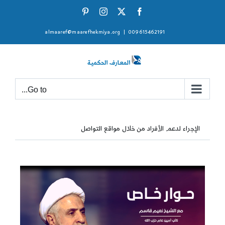
Ski
Pinterest
Instagram
Facebook
X
t
almaaref@maarefhekmiya.org
|
009615462191
conten
Go to...
الإجراء لدعم الأفراد من خلال مواقع التواصل