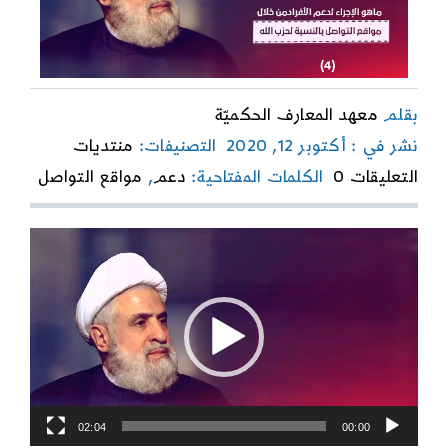
بقلم
معهد المعارف الحكميّة
نشر في : أكتوبر 12, 2020
التصنيفات:
منتديات
on
التعليقات 0
الكلمات المفتاحية:
دعم
,
مواقع التواصل
الإجراء
لدعم
الأفراد
مشغل
من
الفيديو
خلال
مواقع
التواصل
02:04
00:00