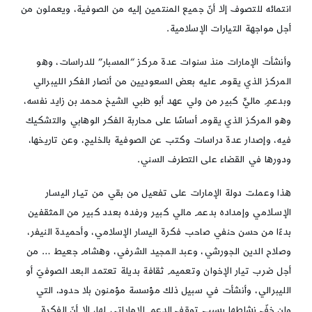
انتمائه للتصوف إلا أنّ جميع المنتمين إليه من الصوفية، ويعملون من
أجل مواجهة التيارات الإسلامية.
وأنشأت الإمارات منذ سنوات عدة مركز “المسبار” للدراسات، وهو
المركز الذي يقوم عليه بعض السعوديين من أنصار الفكر الليبرالي
وبدعمٍ ماليٍّ كبير من ولي عهد أبو ظبي الشيخ محمد بن زايد نفسه،
وهو المركز الذي يقوم أساسًا على محاربة الفكر الوهابي والتشكيك
فيه، وإصدار عدة دراسات وكتب عن الصوفية بالخليج، وعن تاريخها،
ودورها في القضاء على التطرف السني.
هذا وعملت دولة الإمارات على تفعيل من بقي من تيـار اليسـار
الإسـلامي وإمداده بدعم مالي كبير ورفده بعدد كبير من المثقفين
بدءًا من حسن حنفي صاحب فكرة اليسار الإسلامي، وأحميدة النيفر،
وصلاح الدين الجورشي، وعبد المجيد الشرفي، وهشام جعيط … من
أجل ضرب تيار الإخوان وتعميم ثقافة بديلة تعتمد البعد الصوفيّ أو
الليبرالي، وأنشأت في سبيل ذلك مؤسسة مؤمنون بلا حدود، التي
وإن خفّ نشاطها بسبب توقف الدعم الإماراتي لها، إلا أنّ الفكرة