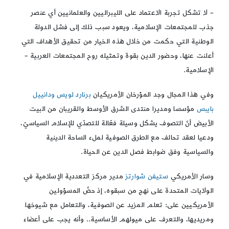
– لا تشكل تجربة الاعتماد على الليبراليين والعلمانيين أي عنصر
جذب للمجتمعات الإسلامية، ويعود سبب ذلك إلى فشل الدولة
الوطنية التي حكمت من خلال هذه الخيار من تحقيق الأهداف التي
أعلنت عنها، وحضور الدين بقوة وتمثيله روح المجتمعات العربية –
الإسلامية.
وفي هذا المجال وجد المؤرخان الأمريكيان
برنارد لويس ودانييل
بايبس
مؤسسا ومديرا منتدى الشرق الأوسط والقريبان من البيت
الأبيض أنّ التصوف يشكل وسيلة فعّالة للتصدّي للإسلام السياسيّ،
ودعيا لعقد تحالف مع الطرق الصوفية لملء الساحة الدينية
والسياسية وفق ضوابط فصل الدين عن الحياة.
وسار الأمريكي
ستيفن شوارتز
مدير مركز التعددية الإسلامية في
الولايات المتحدة على نهج من سبقوه، إذ حضّ المسؤولين
الأمريكيين على: تعلم المزيد عن الصوفية، والتعامل مع شيوخها
ومريديها، والتعرف على ميولهم الأساسية.. وأنه يجب على أعضاء