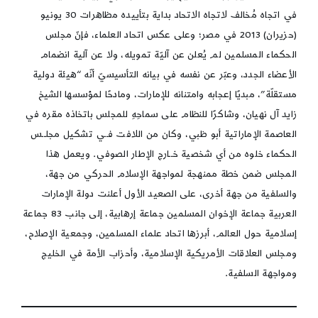
في اتجاه مُخالف لاتجاه الاتحاد بداية بتأييده مظاهرات 30 يونيو
(حزيران) 2013 في مصر؛ وعلى عكس اتحاد العلماء، فإنّ مجلس
الحكماء المسلمين لم يُعلن عن آليّة تمويله، ولا عن آلية انضمام
الأعضاء الجدد، وعبّر عن نفسه في بيانه التأسيسيّ أنّه “هيئة دولية
مستقلّة”، مبديًا إعجابه وامتنانه للإمارات، ومادحًا لمؤسسها الشيخ
زايد آل نهيان، وشاكرًا للنظام على سماحِهِ للمجلس باتخاذه مقره في
العاصمة الإماراتية أبو ظبي، وكان من اللافت فــي تشكيل مجلــس
الحكماء خلوه من أي شخصية خــارج الإطار الصوفي. ويعمل هذا
المجلس ضمن خطة ممنهجة لمواجهة الإسلام الحركي من جهة،
والسلفية من جهة أخرى، على الصعيد الأول أعلنت دولة الإمارات
العربية جماعة الإخوان المسلمين جماعة إرهابية، إلى جانب 83 جماعة
إسلامية حول العالم، أبرزها اتحاد علماء المسلمين، وجمعية الإصلاح،
ومجلس العلاقات الأمريكية الإسلامية، وأحزاب الأمة في الخليج
ومواجهة السلفية.