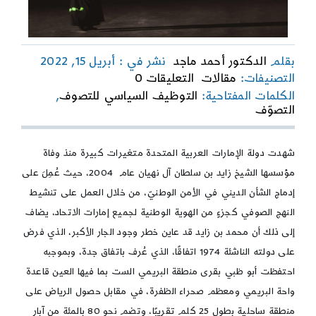
بقلم
الدكتور أحمد ماجد
نشر في : أبريل 15, 2022
on
التصنيفات:
مقالات
التعليقات 0
التوظيف
الكلمات المفتاحية:
التوظيف السياسي للتصوف
,
السياسي
التصوّف
للتصوف
شهدت دولة الإمارات العربية المتحدة متغيرات كبيرة منذ وفاة
مؤسسها الشيخ زايد بن سلطان آل نهيان عام 2004، حيث عُمِلَ على
إدماج الشأن الديني في الأمن الوطنيّ، من خلال العمل على تنشيط
النهج الصوفي كجزءٍ من الهوية الوطنية لجميع إمارات الاتحاد، يضاف
إلى ذلك أن محمد بن زايد قد عاين خطر وجود الجار الأكبر، الذي فرض
على دولته الناشئة 1974 اتفاقًا، الذي عُرف باتفاق جدة، وبموجبه
احتفظت أبو ظبي بقرى منطقة البريمي الست بما فيها العين قاعدة
واحة البريمي ومعظم صحراء الظفرة، في مقابل حصول الرياض على
منطقة ساحلية بطول 25 كلم تقريبًا، وتضم نحو 80 بالمئة من آبار