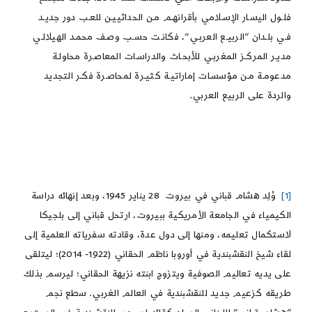
فلـول اليسـار الإسـلامي بأقرانهـم مـن الحداثييـن للعـب دور جديـد
فـي بلـدان “الربيـع العربـي”، فكانـت حسـب وصـف محمـد الهيلالـي
مديـر المركـز المغربـي للأبحـاث والدراسـات المعاصـرة محاولـة
مدعومـة مـن مؤسسـات إماراتيـة كثيـرة لمحاصـرة فكـر التجديد
والردة على الربيع العربي.
[1]
وُلِد هشام قباني في بيروت 28 يناير 1945، وبعد إنهائه دراسة
الكيمياء في الجامعة الأمريكية ببيروت، ارتحل قباني إلى بلجيكا
لاستكمال تعليمه، ومنها إلى دول عدة، وقادته سفرياته العلمية إلى
لقاء شيخ النقشبندية في أوروبا ناظم الحقاني (1922- 2014)؛ ليتلقى
على يديه تعاليم الصوفية ويتزوج ابنته نزيهة الحقاني؛ ليرسم بذلك
طريقه كزعيم جديد للنقشبندية في العالم الغربي. سطع نجم