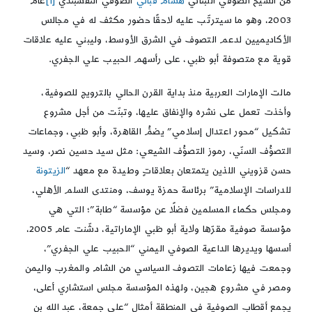
من الشيخ الصوفي اللبناني
هشام قباني
الصوفي النقشبندي
[1]
عام
2003، وهو ما سيترتّب عليه لاحقًا حضور مكثف له في مجالس
الأكاديميين لدعم التصوف في الشرق الأوسط، وليبني عليه علاقات
قوية مع متصوفة أبو ظبي، على رأسهم الحبيب علي الجفري.
مالت الإمارات العربية منذ بداية القرن الحالي بالترويج للصوفية،
وأخذت تعمل على نشره والإنفاق عليها، وتبنّت من أجل مشروع
تشكيل “محور اعتدال إسلامي” يضمُّ القاهرة، وأبو ظبي، وجماعات
التصوُّف السنّي، رموز التصوُّف الشيعي: مثل سيد حسين نصر، وسيد
حسن قزويني اللذين يتمتعان بعلاقاتٍ وطيدة مع معهد “
الزيتونة
للدراسات الإسلامية” برئاسة حمزة يوسف، ومنتدى السلم الأهلي،
ومجلس حكماء المسلمين فضلًا عن مؤسسة “طابة”؛ التي هي
مؤسسة صوفية مقرّها ولاية أبو ظبي الإماراتية، دشّنت عام 2005،
أسسها ويديرها الداعية الصوفي اليمني “الحبيب علي الجفري”،
وجمعت فيها زعامات التصوف السياسي من الشام والمغرب واليمن
ومصر في مشروع هجين، ولهذه المؤسسة مجلس استشاري أعلى،
يجمع أقطاب الصوفية في المنطقة أمثال “علي جمعة، عبد الله بن