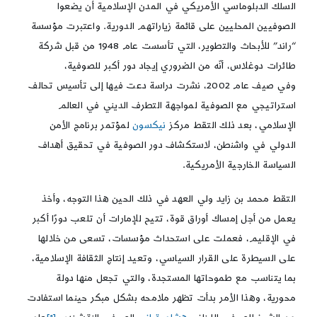
السلك الدبلوماسي الأمريكي في المدن الإسلامية أن يضعوا
الصوفيين المحليين على قائمة زياراتهم الدورية. واعتبرت مؤسسة
“راند” للأبحاث والتطوير، التي تأسست عام 1948 من قبل شركة
طائرات دوغلاس، أنّه من الضروري إيجاد دور أكبر للصوفية،
وفي صيف عام 2002، نشرت دراسة دعت فيها إلى تأسيس تحالف
استراتيجي مع الصوفية لمواجهة التطرف الديني في العالم
الإسلامي، بعد ذلك التقط مركز
نيكسون
لمؤتمر برنامج الأمن
الدولي في واشنطن، لاستكشاف دور الصوفية في تحقيق أهداف
السياسة الخارجية الأمريكية.
التقط محمد بن زايد ولي العهد في ذلك الحين هذا التوجه، وأخذ
يعمل من أجل إمساك أوراق قوة، تتيح للإمارات أن تلعب دورًا أكبر
في الإقليم، فعملت على استحداث مؤسسات، تسعى من خلالها
على السيطرة على القرار السياسي، وتعيد إنتاج الثقافة الإسلامية،
بما يتناسب مع طموحاتها المستجدة، والتي تجعل منها دولة
محورية، وهذا الأمر بدأت تظهر ملامحه بشكل مبكر حينما استفادت