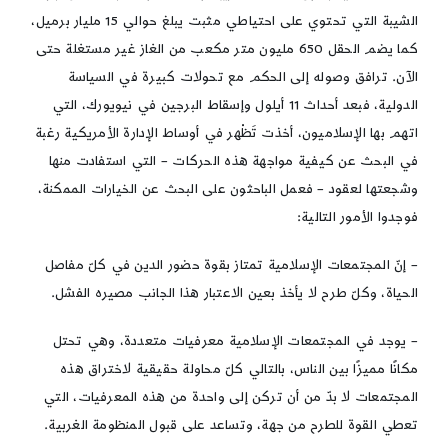
الشيبة التي تحتوي على احتياطي مثبت يبلغ حوالي 15 مليار برميل،
كما يضم الحقل 650 مليون متر مكعب من الغاز غير مستغلة حتى
الآن. ترافق وصوله إلى الحكم مع تحولات كبيرة في السياسة
الدولية، فبعد أحداث 11 أيلول وإسقاط البرجين في نيويورك، التي
اتهم بها الإسلاميون، أخذت تَظْهر في أوساط الإدارة الأمريكية رغبة
في البحث عن كيفية مواجهة هذه الحركات – التي استفادت منها
وشجعتها لعقود – فعمل الباحثون على البحث عن الخيارات الممكنة،
فوجدوا الأمور التالية:
– إنّ المجتمعات الإسلامية تمتاز بقوة حضور الدين في كلّ مفاصل
الحياة، وكلّ طرح لا يأخذ بعين الاعتبار هذا الجانب مصيره الفشل.
– يوجد في المجتمعات الإسلامية معرفيات متعددة، وهي تحتل
مكانًا مميزًا بين الناس، بالتالي كلّ محاولة حقيقية لاختراق هذه
المجتمعات لا بدّ من أن تركن إلى واحدة من هذه المعرفيات، التي
تعطي القوة للطرح من جهة، وتساعد على قبول المنظومة الغربية.