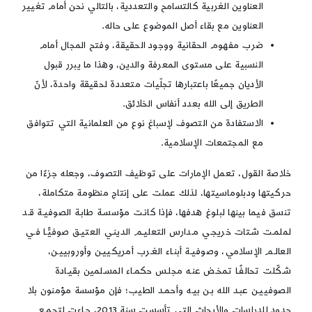
العناوين الغربية كالتسامح والتعددية، بالتالي نحن أمام تغيير
العناوين مع بقاء أصل الموضوع على حاله.
ضرب مفهوم الحقانية ووجود الحقيقة، وفتح المجال أمام
النسبية على مستوى المعرفة والدين، وهذا ما يبرر قبول
الأديان جميعًا باعتبارها تجلّيات متعددة لحقيقة واحدة، لأنّ
الطريق إلى الله بعدد أنفاس الخلائق.
الاستفادة من التصوف لإسباغ نوع من العلمانية التي تتوافق
مع المجتمعات الإسلامية.
خلاصة القول، تعمل الإمارات على توظيف التصوف، وجعله جزءًا من
حركيتها ودبلوماسيتها، لذلك عملت على إنتاج منظومة متكاملة،
تنسق فيما بينها لبلوغ هدفها، فإذا كانـت مؤسسـة طابـة الصوفيـة قـد
لملمـت شـتات خريجـي مـدارس التعليـم الدينـي العتيـق صوفيًّـا فـي
العالـم الإسلامي، وصوفيـة أبنـاء الغـرب أمريكييـن وأوروبييـن،
شـكّلت تحالفًـا تمخـض عنـه مجلـس حكمـاء المسـلمين بقيـادة
الصوفييـن عبـد الله بـن بيـه وأحمـد الطيب؛ فإن مؤسسة مؤمنون بلا
حدود للدراسات والأبحاث التي تأسست سنة 2013، جـاءت لتجمـع