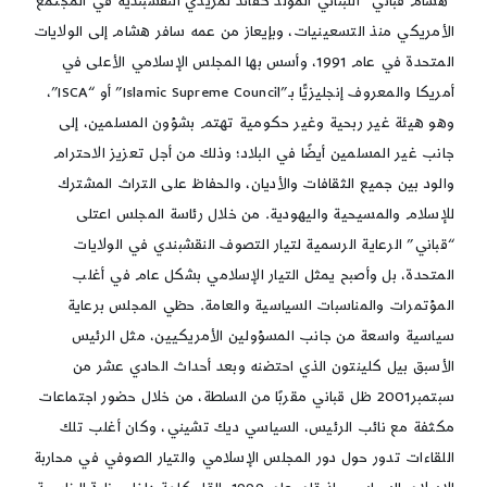
“هشام قباني” اللبناني المولد كقائد لمريدي النقشبندية في المجتمع
الأمريكي منذ التسعينيات، وبإيعاز من عمه سافر هشام إلى الولايات
المتحدة في عام 1991، وأسس بها المجلس الإسلامي الأعلى في
أمريكا والمعروف إنجليزيًّا بـ”Islamic Supreme Council” أو “ISCA”،
وهو هيئة غير ربحية وغير حكومية تهتم بشؤون المسلمين، إلى
جانب غير المسلمين أيضًا في البلاد؛ وذلك من أجل تعزيز الاحترام
والود بين جميع الثقافات والأديان، والحفاظ على التراث المشترك
للإسلام والمسيحية واليهودية. من خلال رئاسة المجلس اعتلى
“قباني” الرعاية الرسمية لتيار التصوف النقشبندي في الولايات
المتحدة، بل وأصبح يمثل التيار الإسلامي بشكل عام في أغلب
المؤتمرات والمناسبات السياسية والعامة. حظي المجلس برعاية
سياسية واسعة من جانب المسؤولين الأمريكيين، مثل الرئيس
الأسبق بيل كلينتون الذي احتضنه وبعد أحداث الحادي عشر من
سبتمبر2001 ظل قباني مقربًا من السلطة، من خلال حضور اجتماعات
مكثفة مع نائب الرئيس، السياسي ديك تشيني، وكان أغلب تلك
اللقاءات تدور حول دور المجلس الإسلامي والتيار الصوفي في محاربة