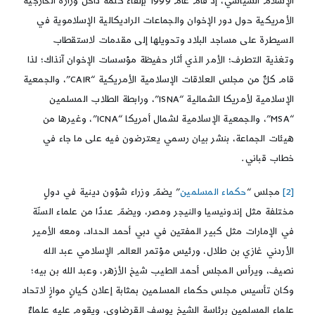
الإسلام السياسي، إذ قام عام 1999 بإلقاء كلمة داخل وزارة الخارجية
الأمريكية حول دور الإخوان والجماعات الراديكالية الإسلاموية في
السيطرة على مساجد البلاد وتحويلها إلى مقدمات لاستقطاب
وتغذية التطرف؛ الأمر الذي أثار حفيظة مؤسسات الإخوان آنذاك؛ لذا
قام كلٌّ من مجلس العلاقات الإسلامية الأمريكية “CAIR”، والجمعية
الإسلامية لأمريكا الشمالية “ISNA”، ورابطة الطلاب المسلمين
“MSA”، والجمعية الإسلامية لشمال أمريكا “ICNA”، وغيرها من
هيئات الجماعة، بنشر بيان رسمي يعترضون فيه على ما جاء في
خطاب قباني.
[2]
مجلس “
حكماء المسلمين
” يضمّ وزراء شؤون دينية في دولٍ
مختلفة مثل إندونيسيا والنيجر ومصر، ويضمّ عددًا من علماء السنّة
في الإمارات مثل كبير المفتين في دبي أحمد الحداد، ومعه الأمير
الأردني غازي بن طلال، ورئيس مؤتمر العالم الإسلامي عبد الله
نصيف، ويرأس المجلس أحمد الطيب شيخ الأزهر، وعبد الله بن بيه؛
وكان تأسيس مجلس حكماء المسلمين بمثابة إعلان كيانٍ موازٍ لاتحاد
علماء المسلمين برئاسة الشيخ يوسف القرضاوي، ويقوم عليه علماءٌ