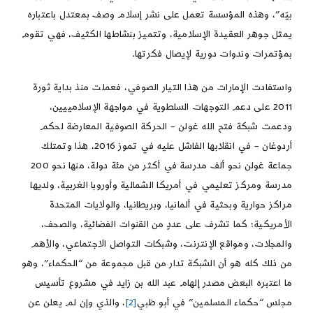
بيّه”، وهذه المؤسسة تعمل على نشر إسلام وصف بمعتدل باعتباره
يمثل جوهر العقيدة الإسلامية، وتتميز بنشاطها الكثيف، فهي تقوم
بمؤتمرات وندوات دورية لإيصال فكرتها.
واستفادت الإمارات من هذا التيار الصوفي، فعملت منذ بداية ثورة
2011 على دعم التوجهات السلطوية في مواجهة الإسلامييين،
ودعمت شبكة فتح الله غولن – الحركة الصوفية المعارضة لحكم
أردوغان – في انقلابها الفاشل عليه في تموز 2016، هذا وتمتلك
جماعة غولن نحو ألف مدرسة في أكثر من مئة دولة، منها نحو 200
مدرسة ومركز تعليمي في أمريكا الشمالية وأوروبا الغربية، ولديها
مراكز حوارية وبحثية في ألمانيا، وبريطانيا، والولايات المتحدة
الأمريكية؛ كما تشرف على عددٍ من القنوات الفضائية، والصحف،
والمجلات، ومواقع الإنترنت، وشبكات التواصل الاجتماعي، والأهم
من ذلك كله هو أن الشبكة تدار من قبل مجموعة من “الحكماء”، وهو
ما اعتبره البعض مصدر إلهام عبد الله بن زايد في مشروع تأسيس
مجلس “حكماء المسلمين” في أبو ظبي
[2]
، والذي وإن لم يعلن عن