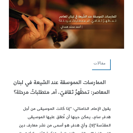
مقالات
الممارسات المموسقة عند الشيعة في لبنان
المعاصر: تمظْهرٌ ثقافيّ، أم متطلباتُ مرحلة؟
يقول الإمام الخامنائي: "إذا كانت الموسيقى من أجل
هدفٍ سامٍ، يمكن حينها أن نُطلق عليها الموسيقى
المقدّسة"[9]. وأيّ هدفٍ هو أسمى من نشر معارف دين