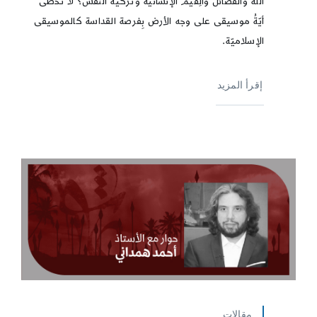
الله والفضائل والِقيم الإنسانية وتزكية النّفس؟ لا تحظى
أيّةُ موسيقى على وجه الأرض بِفرصة القداسة كالموسيقى
الإسلاميّة.
إقرأ المزيد
مقالات