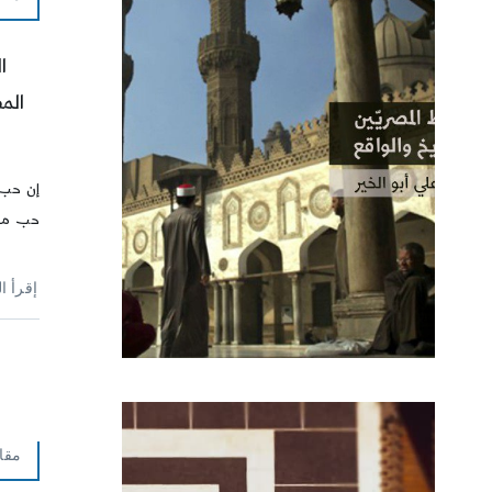
ا
الم
إن حب 
حب مقد
إقرأ ا
مقا