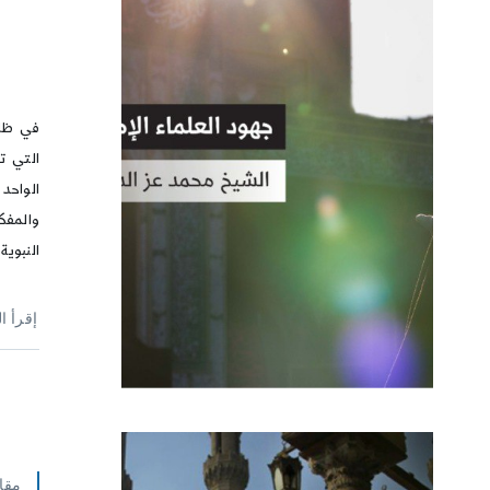
في ظل 
التي ت
الواحد 
والمفك
النبوية
إقرأ ا
مقا