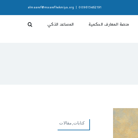
almaaref@maarefhekmiya.org
|
009615462191
منصة المعارف الحكمية
المساعد الذكي
كتابات,مقالات