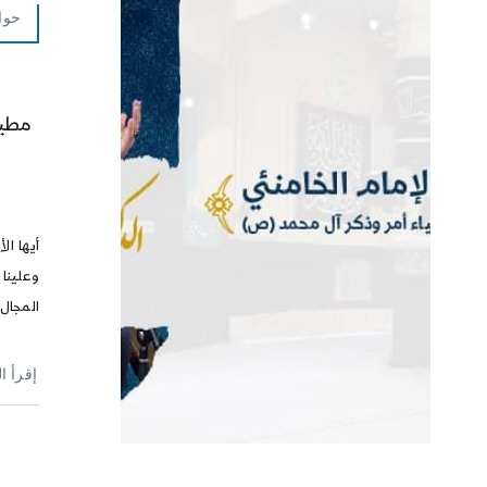
حوا
مطيع
أيها الأ
وعلينا
المجال،
إقرأ ا