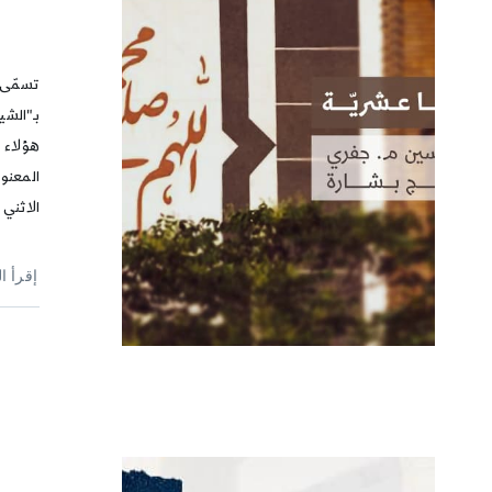
تسمّى 
بـ"الشي
هؤلاء ق
المعنوي
الاثني 
إقرأ ا