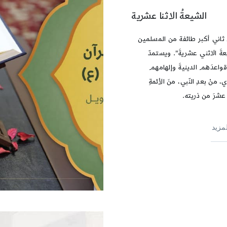
الشيعةُ الاثنا عشرية
ثاني أكبر طائفة من المسلمين
عةَ الاثني عشريةَ". ويستمدّ
واعدَهم الدينيةَ وإلهامهم
، منْ بعدِ النّبي، منَ الأئمةِ
عشرَ من ذريته.
لمزيد