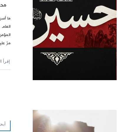
محر
ما أسر
العام 
المؤمن
مرّ عل
إقرأ ا
أبحا