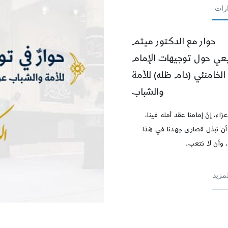
رات
حوار مع الدكتور ميثم
ي حول توجيهات الإمام
الخامنئي (دام ظله) للأمة
والشباب
عزاء، إنّ إمامنا عقد أمله فينا،
 أن نبذل قصارى جهدنا في هذا
 وأن لا نتعب.
لمزيد