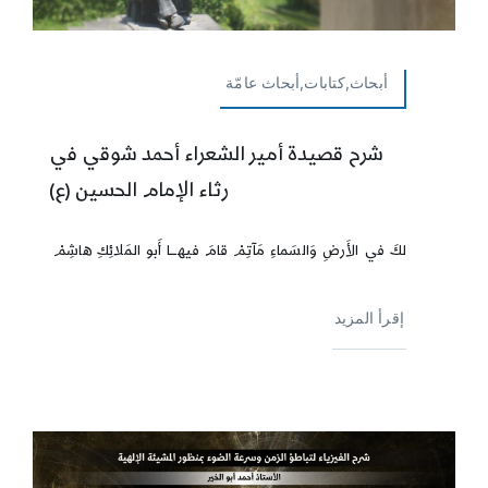
أبحاث,كتابات,أبحاث عامّة
شرح قصيدة أمير الشعراء أحمد شوقي في
رثاء الإمام الحسين (ع)
لكَ في الأَرضِ وَالسَماءِ مَآتِمْ قامَ فيهـــا أَبو المَلائِكِ هاشِمْ
إقرأ المزيد