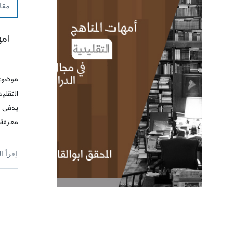
مقا
امه
موضوع 
التقليد
يخفى ع
معرفة ا
إقرأ ا