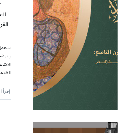
ت
الس
القر
ت
سنعمل 
وتوضيح
الأشاعر
الكلامي
إقرأ ا