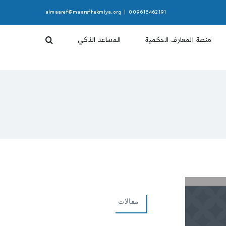
almaaref@maarefhekmiya.org
|
009615462191
منصة المعارف الحكمية
المساعد الذكي
مقالات