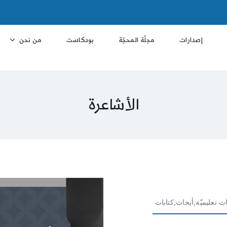
إصدارات
مجلّة المحجّة
بودكاست
من نحن
الأشاعرة
ث تعليميّة,أبحاث,كتابات