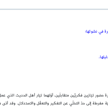
علم
الكلام
|
الدرس
السابع
|
كلام
أهل
السنّة
من
القرن
الرابع
حتّى
القرن
التاسع:
تاريخ
الأشاعرة
وعقائدهم
حضور تيّارَين فكريَّين متقابلَين، أوّلهما تيّار أهل الحديث الذي عم
صيّة مفرطة إلى حدّ التخلّي عن التفكير والتعقّل والاستدلال. وقد أدّ