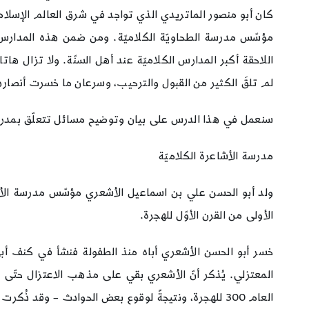
كان أبو منصور الماتريدي الذي تواجد في شرق العالم الإسلام
مؤسّس مدرسة الطحاويّة الكلاميّة. ومن ضمن هذه المدارس ال
اللاحقة أكبر المدارس الكلاميّة عند أهل السنّة. ولا تزال هات
لم تلقَ الكثير من القبول والترحيب، وسرعان ما خسرت أنصاره
سنعمل في هذا الدرس على بيان وتوضيح مسائل تتعلّق بمدرسة 
مدرسة الأشاعرة الكلاميّة
الأولى من القرن الأوّل للهجرة.
خسر أبو الحسن الأشعري أباه منذ الطفولة فنشأ في كنف أبي 
المعتزلي. يُذكر أنّ الأشعري بقي على مذهب الاعتزال حتّى سن
العام 300 للهجرة، ونتيجةً لوقوع بعض الحوادث – وقد