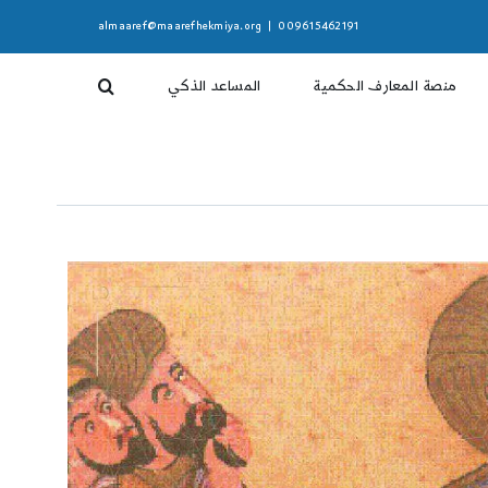
almaaref@maarefhekmiya.org
|
009615462191
منصة المعارف الحكمية
المساعد الذكي