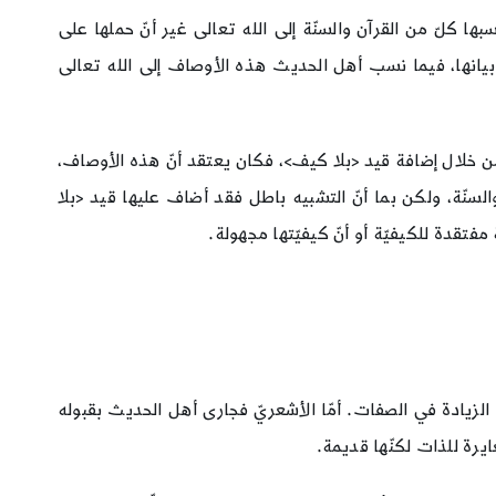
 كلّ من القرآن والسنّة إلى الله تعالى غير أنّ حملها على
يانها، فيما نسب أهل الحديث هذه الأوصاف إلى الله تعالى
ن خلال إضافة قيد <بلا كيف>، فكان يعتقد أنّ هذه الأوصاف،
لسنّة، ولكن بما أنّ التشبيه باطل فقد أضاف عليها قيد <بلا
فتقدة للكيفيّة أو أنّ كيفيّتها مجهولة.
الزيادة في الصفات. أمّا الأشعريّ فجارى أهل الحديث بقبوله
ايرة للذات لكنّها قديمة.