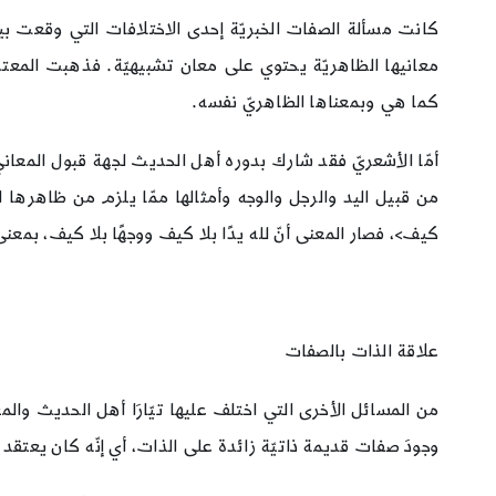
كانت مسألة الصفات الخبريّة إحدى الاختلافات التي وقعت بين
معانيها الظاهريّة يحتوي على معان تشبيهيّة. فذهبت المعت
كما هي وبمعناها الظاهريّ نفسه.
أمّا الأشعريّ فقد شارك بدوره أهل الحديث لجهة قبول المعان
من قبيل اليد والرجل والوجه وأمثالها ممّا يلزم من ظاهرها ا
كيف>، فصار المعنى أنّ لله يدًا بلا كيف ووجهًا بلا كيف، بمعنى
علاقة الذات بالصفات
من المسائل الأخرى التي اختلف عليها تيّارَا أهل الحديث وال
وجودَ صفات قديمة ذاتيّة زائدة على الذات، أي إنّه كان يعتقد أ