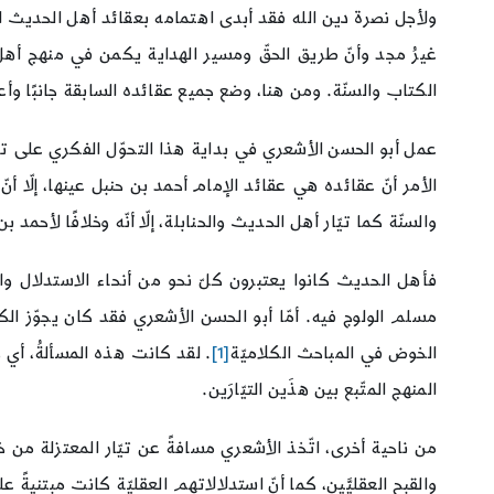
ولأجل نصرة دين الله فقد أبدى اهتمامه بعقائد أهل الحديث ال
غيرُ مجد وأنّ طريق الحقّ ومسير الهداية يكمن في منهج أهل الس
الكتاب والسنّة. ومن هنا، وضع جميع عقائده السابقة جانبًا وأ
عمل أبو الحسن الأشعري في بداية هذا التحوّل الفكري على تأس
الأمر أنّ عقائده هي عقائد الإمام أحمد بن حنبل عينها، إلّا
والسنّة كما تيّار أهل الحديث والحنابلة، إلّا أنّه وخلافًا لأحمد ب
فأهل الحديث كانوا يعتبرون كلّ نحو من أنحاء الاستدلال والتف
مسلم الولوج فيه. أمّا أبو الحسن الأشعري فقد كان يجوّز الكل
الخوض في المباحث الكلاميّة
[1]
. لقد كانت هذه المسألةُ، أي 
المنهج المتّبع بين هذَين التيّارَين.
من ناحية أخرى، اتّخذ الأشعري مسافةً عن تيّار المعتزلة من 
والقبح العقليَّين، كما أنّ استدلالاتهم العقليّة كانت مبتنيةً 