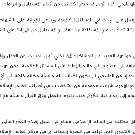
لإسلامي؛ ذلك أنّهم قد منعوا كلّ نحو من أنحاء الاستدلال والنزاعات و
 يعمل على البحث في المسائل الكلاميّة ويسعى للإجابة على الشبهات م
عتزلة تمكّنت عبر الاستفادة من العقل والاستدلال من الإجابة على الش
ا إلى مواجهة العديد من المشاكل؛ لأنّ تخلّي أهل الحديث عن العقل 
ضافة إلى عجزهم في مقام الإجابة على المسائل الكلاميّة. ومن جهتها
يّة؛ إذ من الطبيعي أن يكون لكتاب الله والسنّة مكانة خاصّة في أي
ابع للهجرة، شرعت مجموعة من الشخصيّات في أطراف العالم الإسلامي
لة إلى إيجاد تيّار فكريّ جديد يلتزم بالعمل وفق القرآن والسنّة م
طق مختلفة من العالم الإسلامي مساع في سبيل إصلاح الفكر السنّي وإ
ن الأشعري الذي تواجد في البصرة وبغداد، أي في مركز العالم الإسل