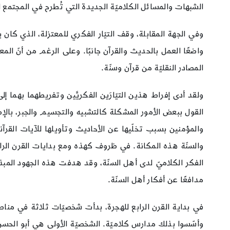
الشبهات والمسائل الكلاميّة الجديدة التي تُطرح في المجتمع ا
وفي الجهة المقابلة، وقف التيّار الفكري للمعتزلة، الذي كان
واضعًا العمل بالحديث والقرآن جانبًا. وعلى الرغم من أنّ الم
المصادر النقليّة من قرآن وسنّة.
ولقد أدى إفراط هذين التيّارَين الفكريَّين وتفريطهما بهم
القول ببعض الأمور المشكلة كالتشبيه والتجسيم والجبر، بالإ
والمؤمنين بسبب تخلّيها عن الأحاديث وتأويلها للآيات القرآن
والسنّة هذه المكانة. في ظروف كهذه ومع بدايات القرن الر
الفكر الكلاميّ لدى أهل السنّة، وقد هدفت هذه الجهود المبذو
مدافعًا عن أفكار أهل السنّة.
في بداية القرن الرابع للهجرة، بدأت شخصيّات ثلاثة في منا
وأسّسوا بذلك مدارس كلاميّة. الشخصيّة الأولى هي أبو الحس