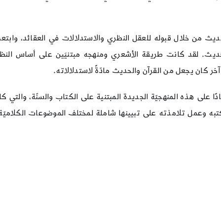
ث من خلال قبوله للعقل النظري والاستدلالات في العقائد، وابتعد 
لحديث. لقد كانت طريقة الأشعري ومنهجه مبتنيَين على أساس النظ
خر كان يجعل من القرآن والحديث مادّةً لاستدلالاته.
لى هذه المنهجيّة الجديدة المبتنية على الكتاب والسنّة، والتي كانت 
به وعمل تلامذته على تبيينها شاملة لمختلف الموضوعات الكلاميّة،