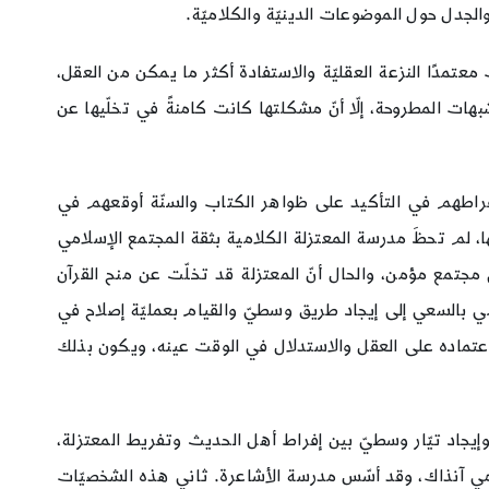
الجدل حول الموضوعات الدينيّة والكلاميّة.
عتمدًا النزعة العقليّة والاستفادة أكثر ما يمكن من العقل،
بهات المطروحة، إلّا أنّ مشكلتها كانت كامنةً في تخلّيها عن
وإفراطهم في التأكيد على ظواهر الكتاب والسنّة أوقعهم في
، لم تحظَ مدرسة المعتزلة الكلامية بثقة المجتمع الإسلامي
ّ مجتمع مؤمن، والحال أنّ المعتزلة قد تخلّت عن منح القرآن
 بالسعي إلى إيجاد طريق وسطيّ والقيام بعمليّة إصلاح في
ع اعتماده على العقل والاستدلال في الوقت عينه، ويكون بذلك
يجاد تيّار وسطيّ بين إفراط أهل الحديث وتفريط المعتزلة،
امي آنذاك، وقد أسّس مدرسة الأشاعرة. ثاني هذه الشخصيّات