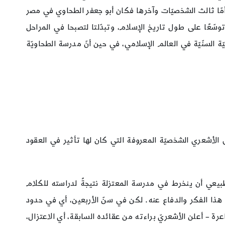
أمّا ثالث الشخصيّات وآخرها فكان أبو جعفر الطحاوي في مصر
ّعًا على طول تاريخ الإسلام، وتبدّلتا لتصبحا في المراحل
ّة السنّيّة في العالم الإسلامي، في حين أنّ مدرسة الطحاويّة
دينة البصرة، وهو من أحفاد أبي موسى الأشعري الشخصيّة المعروفة التي كان لها تأثير في العقود
طبيعي أن ينخرط في مدرسة المعتزلة نتيجةً لدراسته للكلام
ن هذا الفكر والدفاع عنه. لكن في سنّ الأربعين، أي في حدود
عرة – أعلن الأشعريّ براءته من عقائده السابقة، أي الاعتزال،