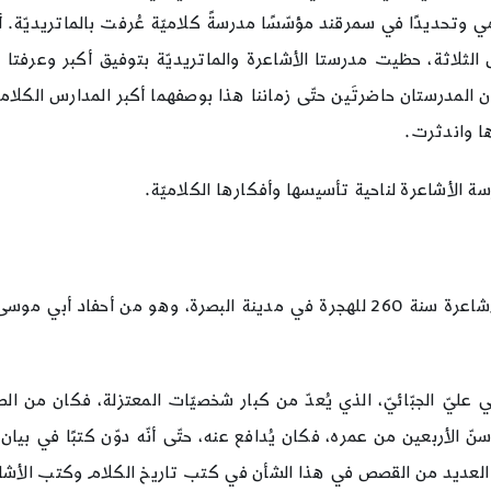
ي وتحديدًا في سمرقند مؤسّسًا مدرسةً كلاميّة عُرفت بالماتريديّة. 
ثلاثة، حظيت مدرستا الأشاعرة والماتريديّة بتوفيق أكبر وعرفتا توس
ان المدرستان حاضرتَين حتّى زماننا هذا بوصفهما أكبر المدارس الكلامي
ا واندثرت.
الأشاعرة لناحية تأسيسها وأفكارها الكلاميّة.
ولد أبو الحسن علي بن اسماعيل الأشعري مؤسّس مدرسة الأشاعرة سنة 260 للهجرة في م
عليّ الجبّائيّ، الذي يُعدّ من كبار شخصيّات المعتزلة، فكان من ال
ّ الأربعين من عمره، فكان يُدافع عنه، حتّى أنّه دوّن كتبًا في بيا
 ذُكرت العديد من القصص في هذا الشأن في كتب تاريخ الكلام وكتب الأشا