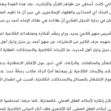
تي كانت تُستقى من ظواهر القرآن والأحاديث. بعد هذه العودة وهذه ال
نّة، أي المحدّثين والفقهاء الإسلاميّين، في حين أنّ ما تقوم المعتز
علن في بداية التحوّل الفكري أنّ عقائده هي عقائد الإمام أحمد بن حنب
يس منهج كلاميّ جديد، وراح ينظّم أفكاره ومعتقداته الكلاميّة اعتم
 أنّ منهجه عرف الكثير من التمايزات عن منهج أحمد بن حنبل وتيّار 
ن حنبل وتيّار أهل الحديث عدّ الأبحاث الكلاميّة والاستدلالات العقليّة أمرً
كّر والمناقشات والنزاعات التي تدور حول الأفكار الاعتقاديّة بدعةً
ام والأبحاث الكلاميّة بل ويعدّها أمرًا لازمًا، فكتب رسالةً تحت عن
جواز الانشغال بالمسائل والاستدلالات الكلاميّة، السببَ في انفصال 
خلال إنكاره لأحكام العقل العملي. فالمعتزلة، كما عرفنا، استخلصوا ا
على أحكام العقل العملي، أمّا الأشعريّ فلقد أنكر المباني الكلاميّة لل