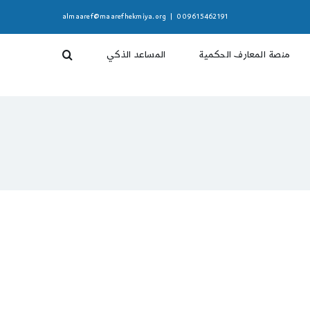
almaaref@maarefhekmiya.org
|
009615462191
منصة المعارف الحكمية
المساعد الذكي