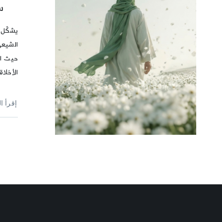
س
يشكّل 
الشيعي
حيث ال
الأخلاق
إقرأ ا