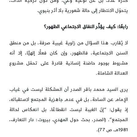
كثرة عدد، بل عن نوعية وعي، ومن دون تزكية الذات،
يتحوّل الانتظار إلى حالة شعورية بلا أثر بنيوي.
رابعًا
:
كيف يؤخِّر النفاق الاجتماعي الظهور؟
لا يُقارب هذا السؤال من زاوية غيبية صرفة، بل من منطق
السنن الاجتماعية، فالظهور، وإن كان فعلًا إلهيًّا، إلا أنه
مشروط بوجود حاضنة إنسانية قادرة على تحمّل مشروع
العدالة الشاملة.
يرى السيد محمد باقر الصدر أن المشكلة ليست في غياب
الإمام عن الساحة، بل في عدم جاهزية المجتمع لاستقباله،
إذ يقول: “إنّ الغيبة ليست انقطاعًا، بل انعكاس لحالة
المجتمع”. (الصدر، بحث حول المهدي، بيروت: دار التعارف،
1981م، ص 77).