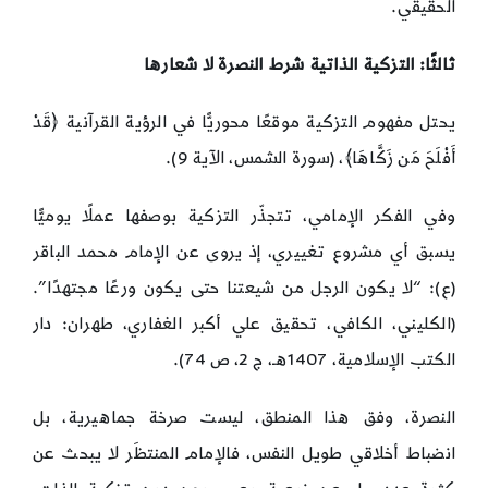
الحقيقي.
ثالثًا
:
التزكية الذاتية شرط النصرة لا شعارها
يحتل مفهوم التزكية موقعًا محوريًّا في الرؤية القرآنية ﴿قَدْ
أَفْلَحَ مَن زَكَّاهَا﴾، (سورة الشمس، الآية 9).
وفي الفكر الإمامي، تتجذّر التزكية بوصفها عملًا يوميًّا
يسبق أي مشروع تغييري، إذ يروى عن الإمام محمد الباقر
(ع): “لا يكون الرجل من شيعتنا حتى يكون ورعًا مجتهدًا”.
(الكليني، الكافي، تحقيق علي أكبر الغفاري، طهران: دار
الكتب الإسلامية، 1407هـ، ج 2، ص 74).
النصرة، وفق هذا المنطق، ليست صرخة جماهيرية، بل
انضباط أخلاقي طويل النفس، فالإمام المنتظَر لا يبحث عن