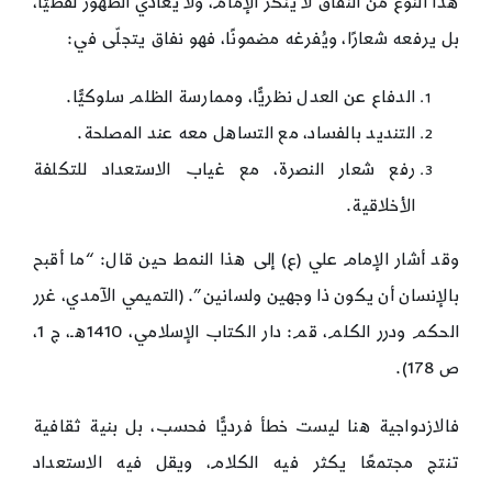
هذا النوع من النفاق لا يُنكر الإمام، ولا يعادي الظهور لفظيًّا،
بل يرفعه شعارًا، ويُفرغه مضمونًا، فهو نفاق يتجلّى في:
الدفاع عن العدل نظريًّا، وممارسة الظلم سلوكيًّا.
التنديد بالفساد، مع التساهل معه عند المصلحة.
رفع شعار النصرة، مع غياب الاستعداد للتكلفة
الأخلاقية.
وقد أشار الإمام علي (ع) إلى هذا النمط حين قال: “ما أقبح
بالإنسان أن يكون ذا وجهين ولسانين”. (التميمي الآمدي، غرر
الحكم ودرر الكلم، قم: دار الكتاب الإسلامي، 1410هـ، ج 1،
ص 178).
فالازدواجية هنا ليست خطأ فرديًّا فحسب، بل بنية ثقافية
تنتج مجتمعًا يكثر فيه الكلام، ويقل فيه الاستعداد