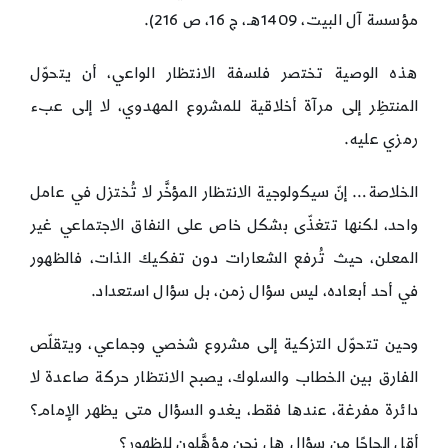
مؤسسة آل البيت، 1409هـ، ج 16، ص 216).
هذه الوصية تختصر فلسفة الانتظار الواعي، أن يتحوّل
المنتظِر إلى مرآة أخلاقية للمشروع المهدوي، لا إلى عبء
رمزي عليه.
الخلاصة… إنّ سيكولوجية الانتظار المؤخَّر لا تُختزل في عامل
واحد، لكنها تتغذّى بشكل خاص على النفاق الاجتماعي غير
المعلن، حيث تُرفع الشعارات دون تفكيك الذات، فالظهور
في أحد أبعاده، ليس سؤال زمن، بل سؤال استعداد.
وحين تتحوّل التزكية إلى مشروع شخصي وجماعي، ويتقلّص
الفارق بين الخطاب والسلوك، يصبح الانتظار حركة صاعدة لا
دائرة مفرغة، عندها فقط، يغدو السؤال متى يظهر الإمام؟
أقل إلحاحًا من سؤال هل نحن مؤهَّلون للظهور؟