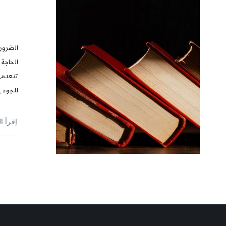
الضرور
الحاجة
تنعدم ا
للجوء إ
إقرأ ا