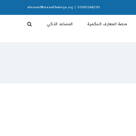
almaaref@maarefhekmiya.org
|
009615462191
منصة المعارف الحكمية
المساعد الذكي