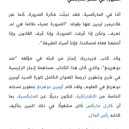
أمّا في الماركسية، فقد تجلّت فكرة الضرورة، كما عبّر
فلاديمير لينين عنها بقوله: “الضرورة عمياء طالما هي لم
تعرف، ولكن إذا عُرفت الضرورة، وإذا عُرف القانون، وإذا
أخضعنا فعله لمصالحنا، فإننا أسياد الطبيعة”.
وقد كتب فريدريك إنجلز من قبله في مؤلفه “ضد
دوهرينغ”، والذي كان هذا الكتاب مساهمة إنجلز الرئيسية
في شرح وتطوير ترجمة العنوان الكامل لثورة السيد أوجين
دوهرنغ في العلوم، ولقد قام
أوجين دوهرنغ
بتطوير نسخته
الخاصة من
الاشتراكية
، لتكون بديلًا عن
الماركسية
، بما
أن
كارل ماركس
كان مشغولًا في ذلك الحين بتأليف
كتابه
رأس المال
.