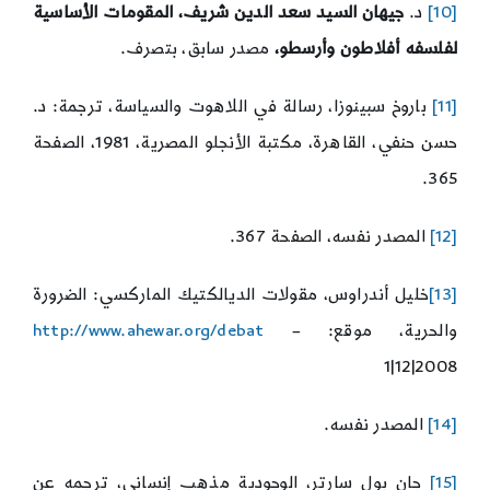
[10]
د.
جيهان السيد سعد الدين شريف، المقومات الأساسية
لفلسفه أفلاطون وأرسطو،
مصدر سابق، بتصرف.
[11]
باروخ سبينوزا، رسالة في اللاهوت والسياسة، ترجمة: د.
حسن حنفي، القاهرة، مكتبة الأنجلو المصرية، 1981، الصفحة
365.
[12]
المصدر نفسه، الصفحة 367.
[13]
خليل أندراوس، مقولات الديالكتيك الماركسي: الضرورة
والحرية، موقع:
–
http://www.ahewar.org/debat
1|12|2008
[14]
المصدر نفسه.
[15]
جان بول سارتر، الوجودية مذهب إنساني، ترجمه عن