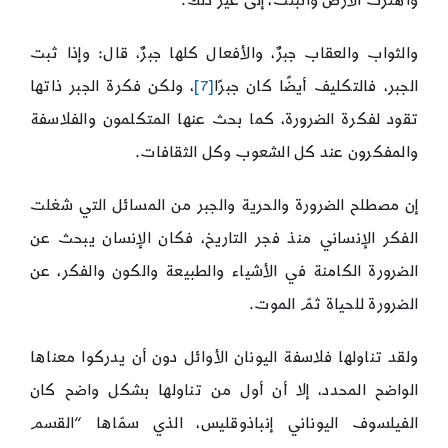
واهتزت الأرض وأنبتت، إلى غير ذلك.
والثواب والعقاب جبرٌ، والأفعال كلها جبرٌ، قال: وإذا ثبت
الجبر، فالتكليف أيضًا كان جبرًا
[7]
، ولكن فكرة الجبر ذاتها
تقود لفكرة الضرورة، كما بحث عنها المتكلمون والفلاسفة
والمفكرون عند كل الشعوب وكل الثقافات.
إن مصطلح الضرورة والحرية والجبر من المسائل التي شغلت
الفكر الإنساني منذ فجر التاريخ، فكان الإنسان يبحث عن
الضرورة الكامنة في الأشياء والطبيعة والكون والفكر، عن
الضرورة للحياة ثمّ الموت.
ولقد تناولها فلاسفة اليونان الأوائل دون أن يدركوا معناها
الواضح المحدد، إلا أن أول من تناولها بشكل واضح كان
الفيلسوف اليوناني إنباذوقليس، الذي سمّاها “القسم