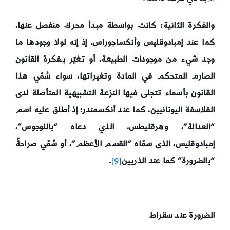
والفكرة الثانية: كانت بواسطة مبدأ محرك منفصل عنها،
كما عند إمبادوقليس وأنكساجوراس، إذ إنه لولا وجودها ما
وجد شيء من موجودات الطبيعة، أو تغيّر بـفكرة القانون
الصارم المتحكم في المادة وتغيراتها، سواء سُمّي هذا
القانون بأسماء تتجلى فيها النزعة التشبيهية المتأصلة لدى
الفلاسفة اليونانيين، كما عند أنكسمندر؛
إذ أطلق عليه اسم
“العدالة”، وهرقليطس، الذي دعاه “باللوجوس”،
إمبادوقليس، الذى سمّاه “القسم الأعظم”، أو سُمّي صراحةً
“بالضرورة” كما عند الذريين
[9]
.
الضرورة عند سقراط