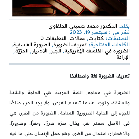
بقلم
الدكتور محمد حسيني الحلفاوي
نشر في : سبتمبر 19, 2023
on
التصنيفات:
كتابات
,
مقالات
التعليقات 0
الضرورة
الكلمات المفتاحية:
تعريف الضرورة
,
الضرورة الفلسفية
,
في
الضرورة في الفلسفة الإغريقية
,
الجبر
,
الاختيار
,
الحرّيّة
,
الفكر
الإرادة
الديني
والوضعي
والفلسفي
تعريف الضرورة لغة واصطلاحًا
الضرورة في معاجم اللغة العربية هي الحاجة والشدة
والمشقة، وتوجد عندما تنعدم الفرص، ولا يجد المرء مناصًّا
للجوء إلى الحاجة الضرورية المتاحة. الضرورة من الضرر، هي
في الأصل مصدر ضر، يقال ضرّه ضررًا، وضرًّا، وضـرورًا.
والاضطرار: افتعال من الضرر، وهو حمل الإنسان على ما فيه