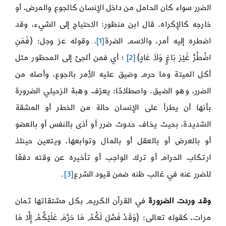
الضرر سواء كان الحامل من داخل الإنسان كالجوع والمرض، أو
خارجه كالإكراه. قال ابن منظور: الاحتياج إلى الشيء، وقد
اضطره إليه أمر، والاسم الضرة
[1]
. وقوله عز وجل: ﴿فَمَنِ
اضْطُرَّ غَيْرَ بَاغٍ وَلاَ عَادٍ﴾
[2]
؛ أي فمن ألجئ إلى المحظور مثل
أكل الميتة وما حرم وضيق عليه الأمر بالجوع، وأصله من
الضرر، وهو الضيق. واصطلاحًا: يعرّف وهبة الزحيلي الضرورة
بأنها أن يطرأ على الإنسان حالة من الخطر أو المشقة
الشديدة، بحيث يخاف حدوث ضرر أو أذى بالنفس أو بالعضو
أو بالعرض أو بالعقل أو بالمال وتوابعها، ويتعين حينئذ
ارتكاب الحرام أو ترك الواجب أو تأخيره عن وقته دفعًا
للضرر عنه في غالب ظنه ضمن قيود الشرع
[3]
.
وقد وردت
الضرورة
في القرآن الكريم بكل مشتقاتها ثمان
مرات، كقوله تعالى: ﴿وَقَدْ فَصَّلَ لَكُمْ مَا حَرَّمَ عَلَيْكُمْ إِلَّا مَا