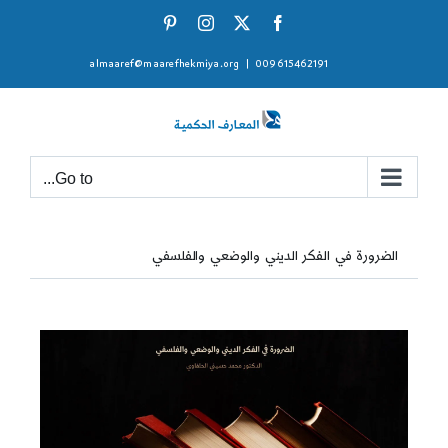
Ski
Pinterest
Instagram
Facebook
X
t
almaaref@maarefhekmiya.org
|
009615462191
conten
Go to...
الضرورة في الفكر الديني والوضعي والفلسفي