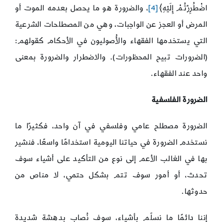
اضْطُرِرْتُمْ إِلَيْهِ﴾
[4]
، والضرورة هو ما يحصل بعدمه الموت أو
المرض أو العجز عن الواجبات، وهي من المصطلحات الشرعية
التي يستخدمها الفقهاء والأُصوليون في الأحكام كقولهم:
(الضرورات تبيح المحظورات). والاضطرار والضرورة بمعنى
واحد عند الفقهاء.
الضرورة الفلسفية
الضرورة مصطلح عامي وفلسفي في آن واحد، فكثيرًا ما
نستخدم الضرورة في حياتنا اليومية استخدامًا واسعًا، فنشير
بها في الغالب الأعم إلى نوع من التأكيد على أشياء سوف
تحدث، أو أمور سوف تتم بشكل حتمي، لا مناص من
حدوثها.
إننا دائمًا ما نسلّم بأشياء، سوف نُصاب بدهشة شديدة