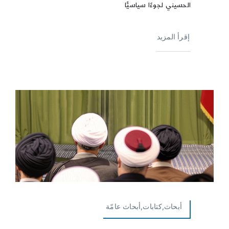
الحسيني لجوءًا سياسيًّا
إقرأ المزيد
أبحاث,كتابات,أبحاث عامّة