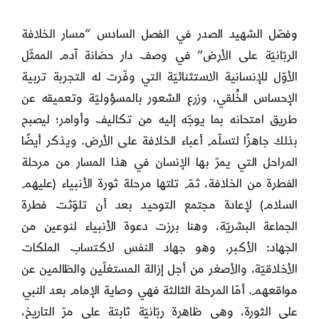
وفصّل الشهيد الصدر في الفصل السادس “مسار الخلافة
الربّانيّة على الأرض” في وصف دار حضانة آدم الممثّل
الأوّل للإنسانية الاستثنائيّة التي وفّرت له التجربة تربية
الإحساس الخُلقي، وزرع الشعور بالمسؤوليّة وتعميقه عن
طريق امتحانه بما يوجّه إليه من تكاليف وأوامر؛ ليصبح
بذلك جاهزًا لتسلّم أعباء الخلافة على الأرض. ويذكر أيضًا
المراحل التي يمرّ بها الإنسان في هذا المسار من مرحلة
الفطرة من الخلافة، ثمّ تلتها مرحلة ثورة الأنبياء (عليهم
السلام) لإعادة مجتمع التوحيد بعد أن تلوّثت فطرة
الجماعة البشريّة، وهنا برزت دعوة الأنبياء لنوعين من
الجهاد: الأكبر، وهو جهاد النفس لاكتساب الملكات
الأخلاقيّة، والأصغر من أجل إزالة المستغلّين والظالمين عن
مواقعهم. أمّا المرحلة الثالثة فهي وصاية الإمام بعد النبي
على الثورة، وهي ظاهرة ربّانيّة ثابتة على مرّ التاريخ،