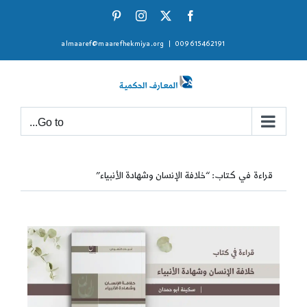
Ski
Pinterest
Instagram
Facebook
X
t
almaaref@maarefhekmiya.org
|
009615462191
conten
Go to...
قراءة في كتاب: “خلافة الإنسان وشهادة الأنبياء”