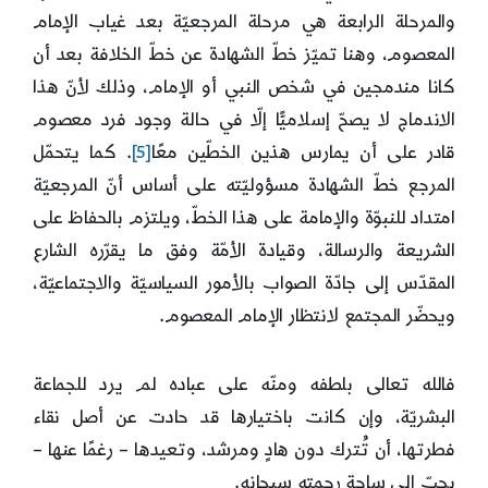
والمرحلة الرابعة هي مرحلة المرجعيّة بعد غياب الإمام
المعصوم، وهنا تميّز خطّ الشهادة عن خطّ الخلافة بعد أن
كانا مندمجين في شخص النبي أو الإمام، وذلك لأنّ هذا
الاندماج لا يصحّ إسلاميًّا إلّا في حالة وجود فرد معصوم
قادر على أن يمارس هذين الخطّين معًا
[5]
. كما يتحمّل
المرجع خطّ الشهادة مسؤوليّته على أساس أنّ المرجعيّة
امتداد للنبوّة والإمامة على هذا الخطّ، ويلتزم بالحفاظ على
الشريعة والرسالة، وقيادة الأمّة وفق ما يقرّره الشارع
المقدّس إلى جادّة الصواب بالأمور السياسيّة والاجتماعيّة،
ويحضّر المجتمع لانتظار الإمام المعصوم.
فالله تعالى بلطفه ومنّه على عباده لم يرد للجماعة
البشريّة، وإن كانت باختيارها قد حادت عن أصل نقاء
فطرتها، أن تُترك دون هادٍ ومرشد، وتعيدها – رغمًا عنها –
بحبّ إلى ساحة رحمته سبحانه.