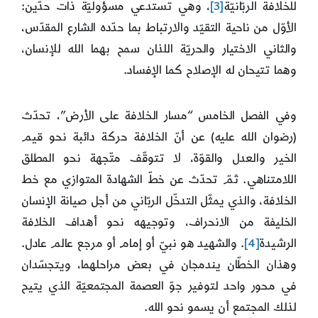
للخلافة الربّانيّة
[3]
، وهي تستدعي مسؤوليّة ذات حدّين:
الأوّل من ناحية التقيّد والارتباط بما حدّده الشارع المقدّس،
والثاني الاختيار والحريّة اللذان سمح بهما الله للإنسان،
وهما تتيحان له الإصلاح كما الإفساد.
وفي الفصل الخامس “مسار الخلافة على الأرض”، تحدّث
(رضوان الله عليه) عن أنّ الخلافة حركة دائبة نحو قيم
الخير والعدل والقوّة، لا تتوقّف متّجهة نحو المطلق
اللامتناهي. ثمّ تحدّث عن خطّ الشهادة المتوازي مع خط
الخلافة، والذي يمثّل التدخّل الربّاني من أجل صيانة الإنسان
الخليفة من الانحراف، وتوجيهه نحو أهداف الخلافة
الرشيدة
[4]
. والشهيد هو نبيّ أو إمام أو مرجع عالم عادل.
وهذان الخطّان يندمجان في بعض مراحلهما، ويتجسّدان
في محور واحد لتوفير جوّ العصمة المجتمعيّة الذي يتيح
لذلك المجتمع أن يسمو نحو الله.