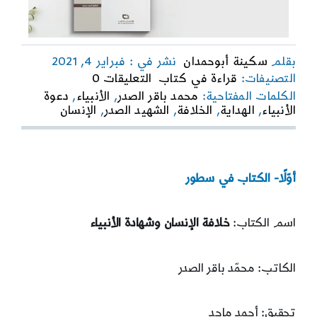
بقلم
سكينة أبوحمدان
نشر في : فبراير 4, 2021
on
التصنيفات:
قراءة في كتاب
التعليقات 0
قراءة
الكلمات المفتاحية:
محمد باقر الصدر
,
الأنبياء
,
دعوة
في
الأنبياء
,
الهداية
,
الخلافة
,
الشهيد الصدر
,
الإنسان
كتاب:
“خلافة
الإنسان
وشهادة
الأنبياء”
أوّلًا- الكتاب في سطور
اسم الكتاب:
خلافة الإنسان وشهادة الأنبياء
الكاتب: محمّد باقر الصدر
تحقيق: أحمد ماجد