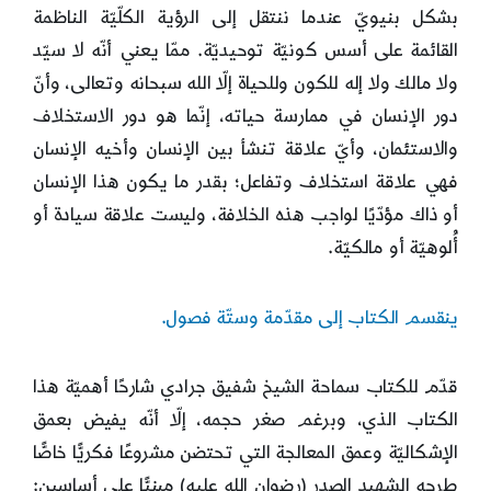
بشكل بنيويّ عندما ننتقل إلى الرؤية الكلّيّة الناظمة
القائمة على أسس كونيّة توحيديّة. ممّا يعني أنّه لا سيّد
ولا مالك ولا إله للكون وللحياة إلّا الله سبحانه وتعالى، وأنّ
دور الإنسان في ممارسة حياته، إنّما هو دور الاستخلاف
والاستئمان، وأيّ علاقة تنشأ بين الإنسان وأخيه الإنسان
فهي علاقة استخلاف وتفاعل؛ بقدر ما يكون هذا الإنسان
أو ذاك مؤدّيًا لواجب هذه الخلافة، وليست علاقة سيادة أو
أُلوهيّة أو مالكيّة.
ينقسم الكتاب إلى مقدّمة وستّة فصول.
قدّم للكتاب سماحة الشيخ شفيق جرادي شارحًا أهميّة هذا
الكتاب الذي، وبرغم صغر حجمه، إلّا أنّه يفيض بعمق
الإشكاليّة وعمق المعالجة التي تحتضن مشروعًا فكريًّا خاصًّا
طرحه الشهيد الصدر (رضوان الله عليه) مبنيًّا على أساسين: