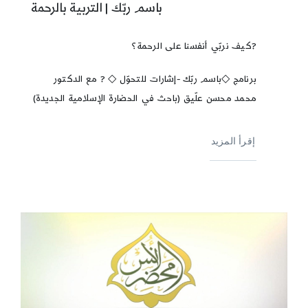
باسم ربّك | التربية بالرحمة
?كيف نربّي أنفسنا على الرحمة؟
برنامج ◇باسم ربّك -إشارات للتحوّل ◇ ? مع الدكتور
محمد محسن علّيق (باحث في الحضارة الإسلامية الجديدة)
إقرأ المزيد