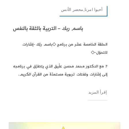
أحيوا امرنا,محضر الأنس
باسم ربك – التربية بالثقة بالنفس
الحلقة الخامسة عشر من برنامج ◇باسم ربّك -إشارات
للتحوّل-◇
?️ مع الدكتور محمد محسن علّيق الذي يتطرّق في برنامجه
إلى إشارات ولفتات تربوية مستمدّة من القرآن الكريم.
إقرأ المزيد