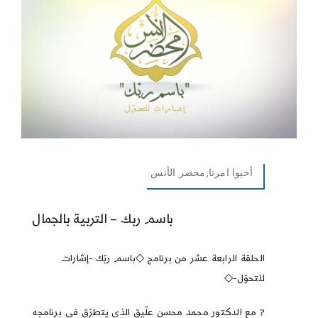
أحيوا امرنا,محضر الأنس
باسم ربك – التربية بالجمال
الحلقة الرابعة عشر من برنامج ◇باسم ربّك -إشارات
للتحوّل-◇
?️ مع الدكتور محمد محسن علّيق الذي يتطرّق في برنامجه