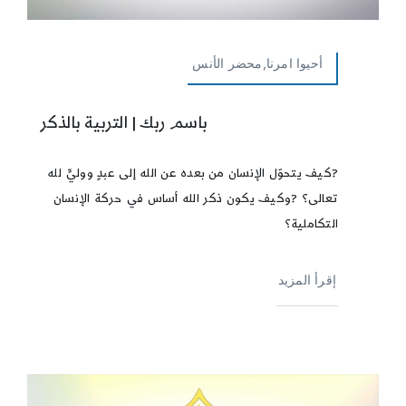
أحيوا امرنا,محضر الأنس
باسم ربك | التربية بالذكر
?كيف يتحوّل الإنسان من بعده عن الله إلى عبدٍ ووليٍّ لله
تعالى؟ ?وكيف يكون ذكر الله أساس في حركة الإنسان
التكاملية؟
إقرأ المزيد