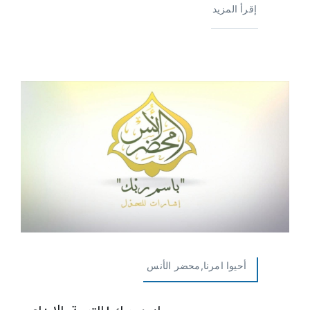
إقرأ المزيد
أحيوا امرنا,محضر الأنس