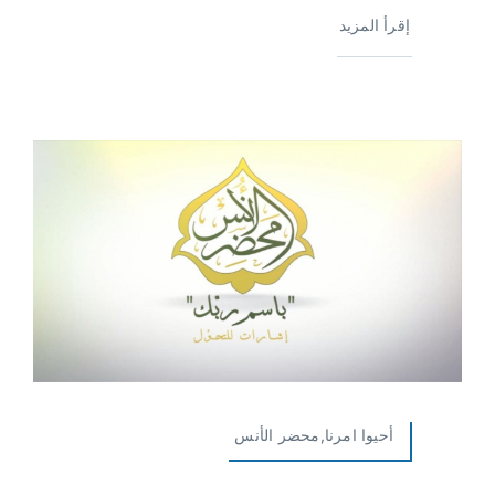
إقرأ المزيد
أحيوا امرنا,محضر الأنس