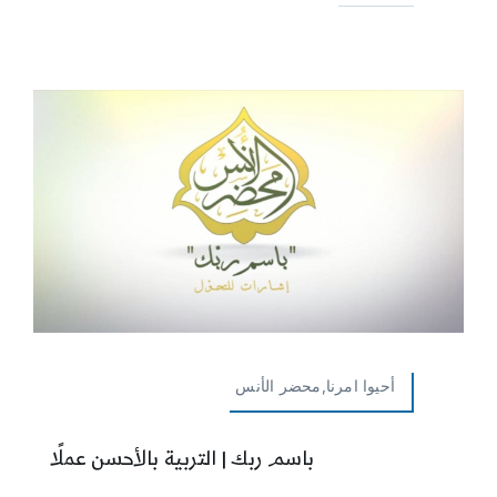
أحيوا امرنا,محضر الأنس
باسم ربك | التربية بالأحسن عملًا