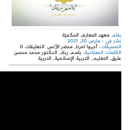
بقلم
معهد المعارف الحكميّة
نشر في : مارس 30, 2021
on
التصنيفات:
أحيوا امرنا
,
محضر الأنس
التعليقات 0
باسم
الكلمات المفتاحية:
باسم ربك
,
الدكتور محمد محسن
ربك
عليق
,
التعليم
,
التربية الإسلامية
,
التربية
|
التربية
بالتعليم