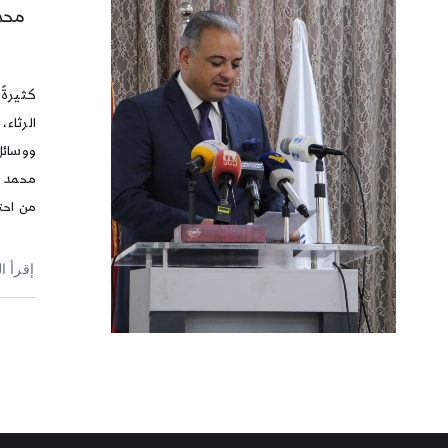
محم
كثيرةً 
الرثاء،
ووسائلُ
محمد ع
من احتف
إقرأ ا