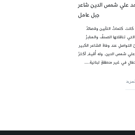
د علي شمس الدين شاعر
جبل عامل
كانت كلماتُ التأبين وقصائدُ
 التي تناقلتها الصحفُ والمنابرُ
 التواصلِ عند وفاة الشاعر الكبير
لي شمس الدين. وله أُقيمَ أكثرُ
الٍ في غير منطقةٍ لبنانية....
لمزيد