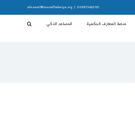
almaaref@maarefhekmiya.org
|
009615462191
منصة المعارف الحكمية
المساعد الذكي