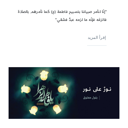
"إنّا لنأمر صبياننا بتسبيح فاطمة (ع) كما نأمرهم بالصلاة
فالزمْه فإنّه ما لزمه عبدٌ فشقي"
إقرأ المزيد