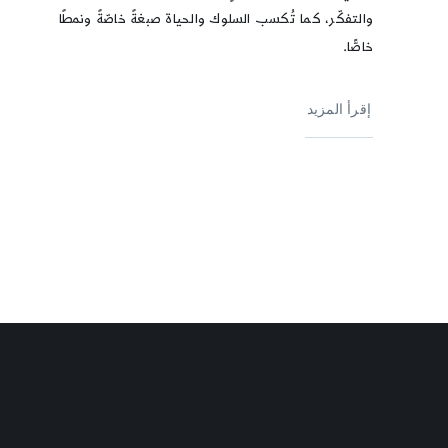
والتفكّر، كما تُكسب السلوك والحياة صبغةً خاصّةً ونمطًا
خاصًّا.
إقرأ المزيد