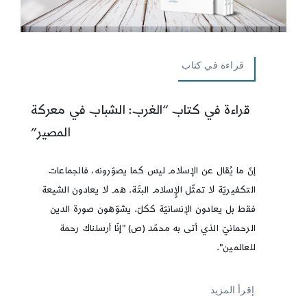
قراءة في كتاب
قراءة في كتاب “الغرب: الشباب في معركة
المصير”
إنّ ما يُقال عن الإسلام ليس كما يصوّرونه، فالجماعات
التكفيريّة لا تمثّل الإٍسلام البتّة. هم لا يعادون الشيعة
فقط بل يعادون الإنسانيّة ككلّ. يشوّهون صورة الدين
الرحمانيّ الذي أتى به محمّد (ص) "إنّا أرسلناك رحمة
للعالمين".
إقرأ المزيد