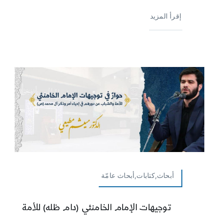
إقرأ المزيد
أبحاث,كتابات,أبحاث عامّة
توجيهات الإمام الخامنئي (دام ظله) للأمة