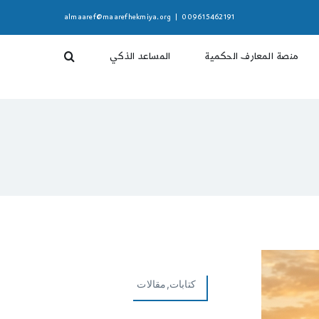
almaaref@maarefhekmiya.org
|
009615462191
منصة المعارف الحكمية
المساعد الذكي
كتابات,مقالات