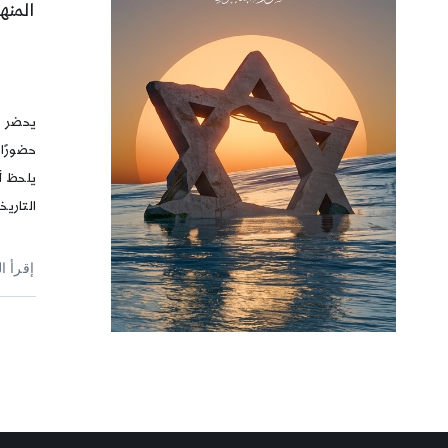
المنهج
يحضر ب
حضورًا 
يلحظ أن
التاريخ
إقرأ ا