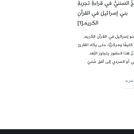
ُ السننيُّ في قراءةِ تجربةِ
بني إسرائيلَ في القرآنِ
الكريم[1]
نو إسرائيل في القرآن الكريم
كثيفًا ومركزيًّا، حتى يكاد القارئ
َّ هذا الحضور يتجاوز البُعد
ي أو السردي إلى أفق سُننيّ
لمزيد