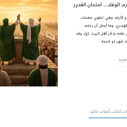
م الوفاء… امتحان الغدير
ع الأيام وهي تطوي صفحات
الهجري، وما أجمل أن يختم
 عامه بذكر أهل البيت (ع)، وقد
يه شهر ذو الحجة
لمزيد
ث,كتابات,أبحاث عامّة