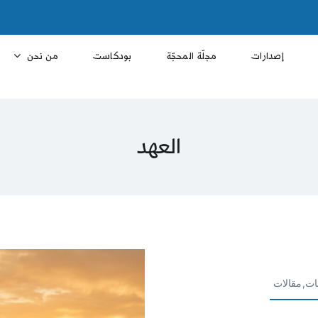
إصدارات
مجلّة المحجّة
بودكاست
من نحن
العهد
ات,مقالات