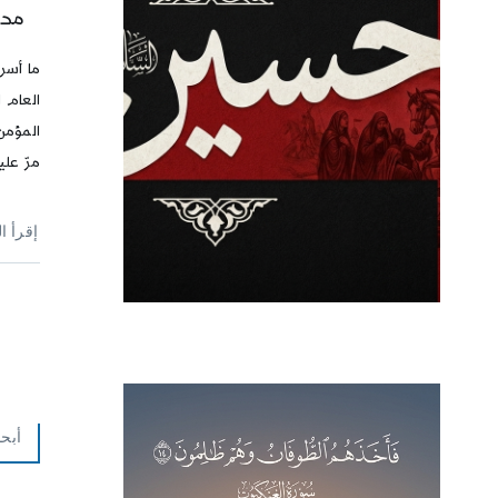
محر
ما أسر
العام 
المؤمن
مرّ عل
إقرأ ا
أبحا