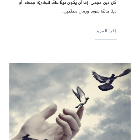
كلّ دين موحى، إمّا أن يكون دينًا عامًّا للبشريّة جمعاء، أو
دينًا خاصًّا بقوم وزمان محدّدين.
إقرأ المزيد