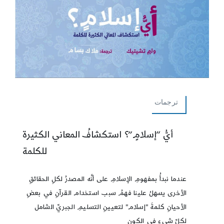
ترجمات
أيُّ “إسلامٍ”؟ استكشافُ المعاني الكثيرة
للكلمة
عندما نبدأُ بمفهومِ الإسلامِ على أنَّه المصدرُ لكلِ الحقائقِ
الأخرى يسهلُ علينا فهمُ سبب استخدام القرآنِ في بعضِ
الأحيانِ كلمةَ "إسلام" لتعيينِ التسليمِ الجبريِّ الشامل
لكلِّ شيءٍ في الكونِ