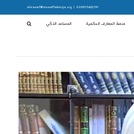
almaaref@maarefhekmiya.org
|
009615462191
منصة المعارف الحكمية
المساعد الذكي