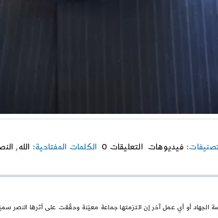
on
تصنيفات:
فيديوهات
التعليقات 0
الكلمات المفتاحية:
الله
,
النص
ما
المقصود
بالنصر
الإلهي؟
 الجهاد أو أي عمل آخر إن التزمتها جماعة معيّنة وحقّقت على أثرها النصر سميّ