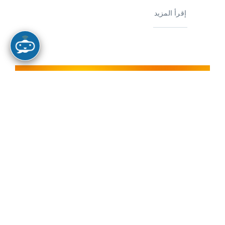
إقرأ المزيد
كتابات,مقالات
عاشوراء “أن تحترف الحياة الحقّة”