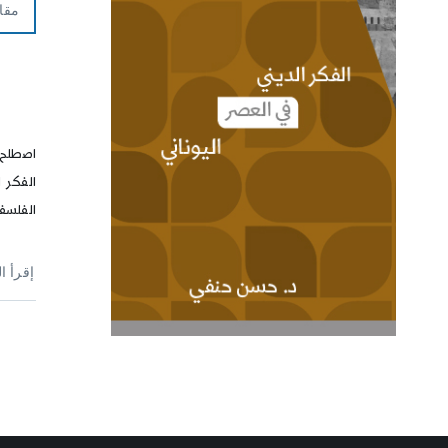
مقا
اصطلح 
الفكر ا
الفلسف
إقرأ ا