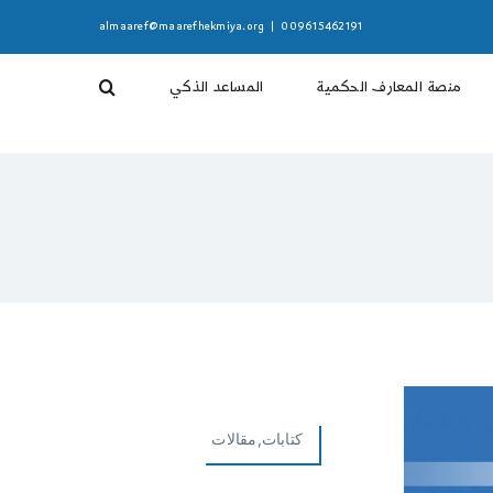
almaaref@maarefhekmiya.org
|
009615462191
منصة المعارف الحكمية
المساعد الذكي
كتابات,مقالات