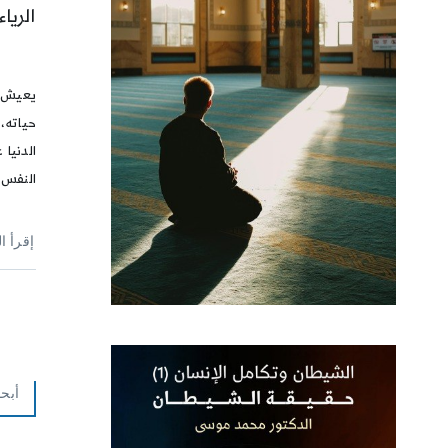
الريا
يعيش ا
حياته،
الدنيا 
النفس 
إقرأ ا
أبحا