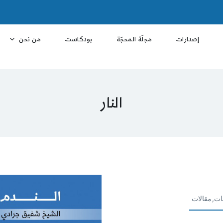
إصدارات
مجلّة المحجّة
بودكاست
من نحن
النار
ات,مقالات