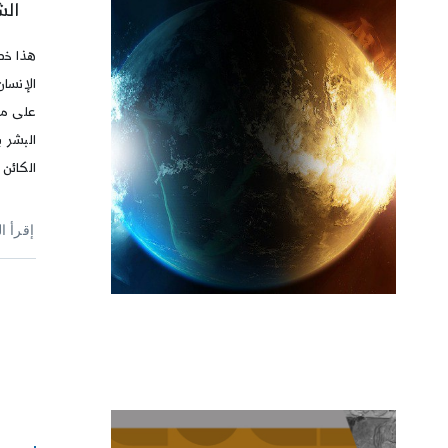
الش
هذا خط
الإنسان
على مق
البشر 
الكائن 
إقرأ ا