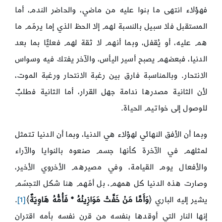
فهؤلاء انتهى ما بنوا عليه من ماضي، والحاضر الندم، أما
المستقبل فلا سبيل بالنسبة لهم إلا الحظ الذي إما يرمّم ما
هم عليه، أو يُقفل، وبما أنهم لا ثقة لهم فعليًّا بما بعد
الدنيا، فبعضهم يصبح أسير اليأس، والآخر يفتك فيه وسواس
الانتحار. وبالمناسبة فارق بين رغبة الانتحار ورغبة الموت،
لأن الثانية مصدرها ندامة جهل القرار، أما الثانية فطلبٌ
للوصول إلى خواتيم الحياة.
وبما أن الأفق النهائي لهؤلاء هي الدنيا، وبما أن الدنيا تتمثل
لمثلهم في الآخرة كأنها جسم صنعوه بالنوايا والآراء
والأفعال يوم القيامة، وفي مصيرهم الأخروي الأخير،
وصارت هذه الدنيا كل همهم، بل أمّهم هنا شكل التجسّم
يشير إليه الباري ﴿
وَأَمَّا مَنْ خَفَّتْ مَوَازِينُهُ * فَأُمُّهُ هَاوِيَةٌ
﴾
[1]
.
إنها النار التي أوقدها بنفسه من قرن نفسه بأمه اقتران