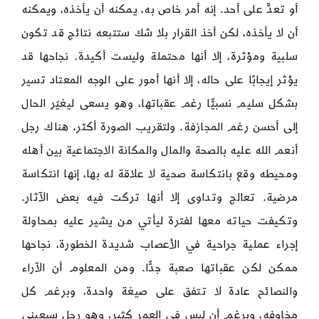
أو تعدٍّ على أحد. إنه أمر خاص به، يمكنه أن يأخذه، ويمكنه
أن لا يأخذه، لكن أخذ القرار بلا شك ستتبعه نتائج قد تكون
سلبية ومؤثرة، إلا أنها محتملة وليست أكيدة. نجاحها قد
يؤثر إيجابًا على حاله، إلا أنها أمور على الوجه المعتاد تسير
بشكل سليم نسبيًّا رغم عقباتها، وهو يسعى ليغيّر الحال
إلى أحسن رغم المجازفة. ولتقريب الصورة أكثر، هناك رجل
أنعم الله عليه بالصحة والمال والمكانة الاجتماعية بين أهله
ومحيطه وقع بانتكاسة صحية لا علاقة له بها، إنها انتكاسة
مرضية. تعالج وتداوى إلا أنها تركت فيه بعض الآثار.
وتكيفت حياته معها لفترة ليأتي من يشير عليه بمحاولة
إجراء عملية جراحية في الأعصاب شديدة الخطورة، نجاحها
ممكن لكن عقباتها صعبة جدًّا. ومن المعلوم أن الآراء
والنصائح عادة لا تتفق على صيغة واحدة، وبرغم كل
مخاوفه، وبرغم أن ليس في العمر كثير، وهو رجل سبعيني