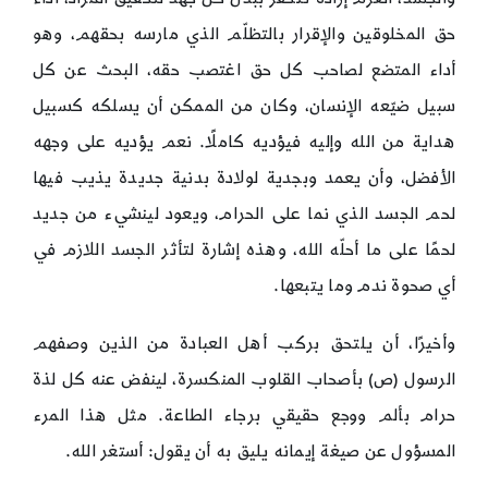
حق المخلوقين والإقرار بالتظلّم الذي مارسه بحقهم، وهو
أداء المتضع لصاحب كل حق اغتصب حقه، البحث عن كل
سبيل ضيّعه الإنسان، وكان من الممكن أن يسلكه كسبيل
هداية من الله وإليه فيؤديه كاملًا. نعم يؤديه على وجهه
الأفضل، وأن يعمد وبجدية لولادة بدنية جديدة يذيب فيها
لحم الجسد الذي نما على الحرام، ويعود لينشيء من جديد
لحمًا على ما أحلّه الله، وهذه إشارة لتأثر الجسد اللازم في
أي صحوة ندم وما يتبعها.
وأخيرًا، أن يلتحق بركب أهل العبادة من الذين وصفهم
الرسول (ص) بأصحاب القلوب المنكسرة، لينفض عنه كل لذة
حرام بألم ووجع حقيقي برجاء الطاعة. مثل هذا المرء
المسؤول عن صيغة إيمانه يليق به أن يقول: أستغر الله.