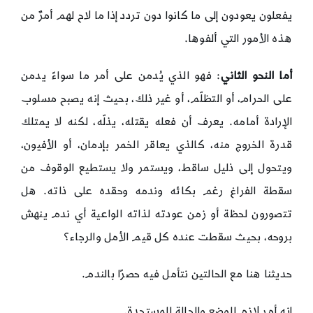
يفعلون يعودون إلى ما كانوا دون تردد إذا ما لاح لهم أمرٌ من
هذه الأمور التي ألفوها.
أما النحو الثاني
: فهو الذي يُدمن على أمر ما سواءً يدمن
على الحرام، أو التظلّم، أو غير ذلك، بحيث إنه يصبح مسلوب
الإرادة أمامه. يعرف أن فعله يقتله، يذلّه، لكنه لا يمتلك
قدرة الخروج منه، كالذي يعاقر الخمر بإدمان، أو الأفيون،
ويتحول إلى ذليل ساقط، ويستمر ولا يستطيع الوقوف من
سقطة الفراغ رغم بكائه وندمه وحقده على ذاته. هل
تتصورون لحظة أو زمن عودته لذاته الواعية أي ندم ينهش
بروحه، بحيث سقطت عنده كل قيم الأمل والرجاء؟
حديثنا هنا مع الحالتين نتأمل فيه حصرًا بالندم.
إنه أمر لازم للوضع والحالة المستجدة.