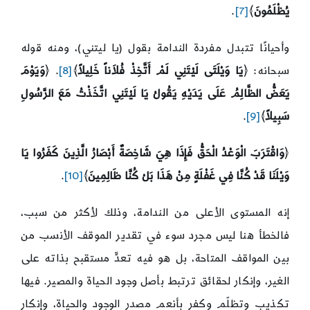
يُظْلَمُونَ
﴾
[7]
.
وأحيانًا تتبدل مفردة الندامة بقول (يا ليتني)، ومنه قوله
سبحانه: ﴿
يَا وَيْلَتَى لَيْتَنِي لَمْ أَتَّخِذْ فُلاَناً خَلِيلاً
﴾
[8]
. ﴿
وَيَوْمَ
يَعَضُّ الظَّالِمُ عَلَى يَدَيْهِ يَقُولُ يَا لَيْتَنِي اتَّخَذْتُ مَعَ الرَّسُولِ
سَبِيلاً
﴾
[9]
.
﴿
وَاقْتَرَبَ الْوَعْدُ الْحَقُّ فَإِذَا هِيَ شَاخِصَةٌ أَبْصَارُ الَّذِينَ كَفَرُوا يَا
وَيْلَنَا قَدْ كُنَّا فِي غَفْلَةٍ مِنْ هَذَا بَلْ كُنَّا ظَالِمِينَ
﴾
[10]
.
إنه المستوى الأعلى من الندامة، وذلك لأكثر من سبب،
فالخطأ هنا ليس مجرد سوء في تقدير الموقف الأنسب من
بين المواقف المتاحة، بل هو فيه تعدٍّ مستقبح بذاته على
الغير، وإنكار لحقائق ترتبط بأصل وجود الحياة والمصير. فيها
تكذيب وتظلّم وكفر بأنعم مصدر الوجود والحياة، وإنكار