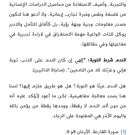
والتجربة. وأضيف الاستفادة من محاصيل الدراسات الإنسانية
من فلسفة ونفس وخبرة تجارب إيمانية. ولا أدعو هنا لتكون
مصدر معلومات وبنية وجهة رؤية، بل كآفاق للتأمل والتدبر
يوكل للذات الواعية مهمة الاستغراق في قراءة تدبرية في
مفاعيلها وفي حقائقها.
الندم شرط التوبة: “
إلهي إن كان الندم على الذنب توبة
فإني وعزتك لك من النادمين”. (مناجاة التائبين).
هل الندم عينًا هو التوبة؟ هل هو طريق ملزم إليها؟ لسنا
هنا بصدد معالجة مفاهيمية، لكن ما أعود لأؤكد عليه أنه
من دون ألم الندم لا يقظة، ووحدها يقظة من يؤمن بالله
واليوم الآخر هي المفتوحة على الرجاء.
[1]
سورة القارعة، الآيتان 8و 9.