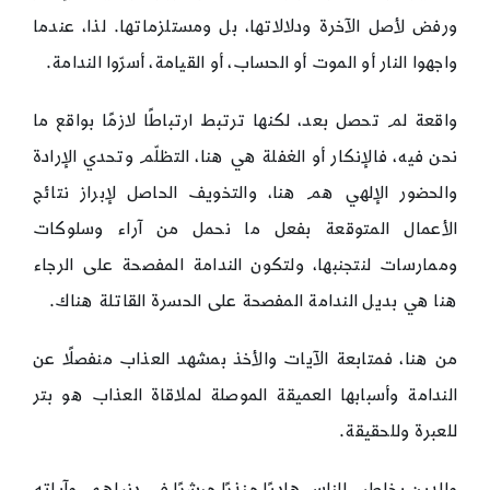
ورفض لأصل الآخرة ودلالاتها، بل ومستلزماتها. لذا، عندما
واجهوا النار أو الموت أو الحساب، أو القيامة، أسرّوا الندامة.
واقعة لم تحصل بعد، لكنها ترتبط ارتباطًا لازمًا بواقع ما
نحن فيه، فالإنكار أو الغفلة هي هنا، التظلّم وتحدي الإرادة
والحضور الإلهي هم هنا، والتخويف الحاصل لإبراز نتائج
الأعمال المتوقعة بفعل ما نحمل من آراء وسلوكات
وممارسات لنتجنبها، ولتكون الندامة المفصحة على الرجاء
هنا هي بديل الندامة المفصحة على الحسرة القاتلة هناك.
من هنا، فمتابعة الآيات والأخذ بمشهد العذاب منفصلًا عن
الندامة وأسبابها العميقة الموصلة لملاقاة العذاب هو بتر
للعبرة وللحقيقة.
والدين يخاطب الناس هاديًا منذرًا مبشرًا في دنياهم، وآياته