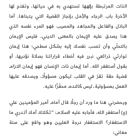
الذات المرتبطة بإلهها تستهدي به في حياتها، وتفتح لها
الآخرة باب الرجاء والأمل بإنجاز القضية التي يتبناها. أما
الباذل والفاعل والمجاهد والمصيب فهو المرء نفسه الذي
هنا يصدق عليه الإيمان بالمعنى الديني، فليس الإيمان
بالتحلّي وأن تنسب نفسك إليه بشكل سطحي؛ هذا إيمان
توارثي ذرائعي نبرر فيه أخطاء قراراتنا بصلاة نؤديها، أو
بقول أستغفر الله. أما إيمان ذات الإنسان فهو إيمان التزام
قضية حقة تقرّ في القلب ليكون مسؤولًا، ويصدقه عليها
العمل بمسؤولية، ليس كالندم محفّزًا عليه.
ويحضرني هنا ما ورد أن رجلًا قال أمام أمير المؤمينين علي
(ع) أستغفر الله، فأجابه عليه السلام: “ثكلتك أمك أتدري ما
الاستغفار؟ الاستغفار درجة العليين وهو واقع على ستة
معاني: