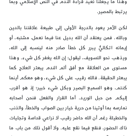
وهذا ما يجعلنا نعيد قراءة الندم في النص الإسلامي وبما
يرتبط بالمصير.
لكن الأمر يعود بالدرجة الأولى إلى طبيعة علاقتنا بالدين
وبالله. فمن يعتقد أن الله بديل عنا فيما نعمل، مشتبه، أو
إيمانه اتكاليٌّ يبرر كل خطأ صادر منه لينسبه إلى الله،
ويذهب نحو التسويف، ليقول: إن الله يغفر كل شيء. وهذا
مستوى من العلاقة مع أفق ألم الندم يبعثر العلاج كما
يبعثر الحقيقة. فالله رقيب على كل شيء، وهو معكم أينما
كنتم، وهو السميع البصير وبكل شيء خبير؛ إذ هو أقرب
إليكم من حبل الوريد. أما القرار والفعل فنحن أصحابه
نمارسه بما أوتينا من حرية خيار بين الصواب والخطأ، والذنب
والخطيئة رغم أن الله حاضر رقيب لا نراعي قداسة وتجليات
ذاك الحضور، فنقع فيما نقع عليه. ولا أقول ذلك من باب ما