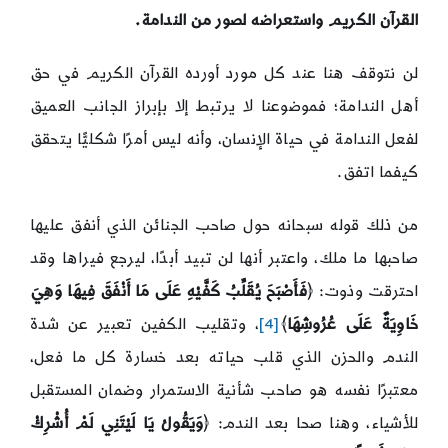
القرآن الكريم واستعراضه لصور من الندامة.
لن نتوقف هنا عند كل مورد أورده القرآن الكريم في حق
أهل الندامة؛ فموضوعنا لا يرتبط إلا بإبراز الجانب العميق
لفعل الندامة في حياة الإنسان، وأنه ليس أمرًا شكليًّا يتحقق
كيفما اتفق.
من ذلك قوله سبحانه حول صاحب الجنائن الذي أنفق عليها
صاحبها ما ملك، واعتبر أنها لن تبيد أبدًا، ليرجع فيراها وقد
احترقت وذوت: ﴿
فَأَصْبَحَ يُقَلِّبُ كَفَّيْهِ عَلَى مَا أَنْفَقَ فِيهَا وَهِيَ
خَاوِيَةٌ عَلَى عُرُوشِهَا
﴾
[4]
، وتقليب الكفين تعبير عن شدة
الندم والحزن الذي قلب حياته بعد خسارة كل ما فعل،
معتبرًا نفسه هو صاحب شأنية الاستمرار وضمان المستقبل
للأشياء، وهنا صحا بعد الندم: ﴿
وَيَقُولُ يَا لَيْتَنِي لَمْ أُشْرِكْ