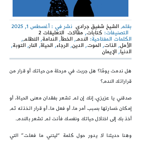
بقلم
الشيخ شفيق جرادي
نشر في : أغسطس 1, 2025
on
التصنيفات:
كتابات
,
مقالات
التعليقات 2
الندم
الكلمات المفتاحية:
الندم
,
الخطأ
,
الندامة
,
التظلم
,
الأمل
,
الذات
,
الموت
,
الدين
,
الرجاء
,
الحياة
,
النار
,
التوبة
,
الدنيا
,
الإيمان
هل ندمت يومًا؟ هل جربت في مرحلة من حياتك أو قرار من
قراراتك الندم؟
صدقني يا عزيزي، إنك إن لم تشعر بفقدان معنى الحياة، أو
إمكان خسارتها بسبب أمر ما، أو فعل ما، أو قرار اتخذته ثم
أخذ بك إلى اختلال حياتك ونفسك فأنت لم تشعر بالندم.
وهنا حديثنا لا يدور حول كلمة “ليتني ما فعلت” التي