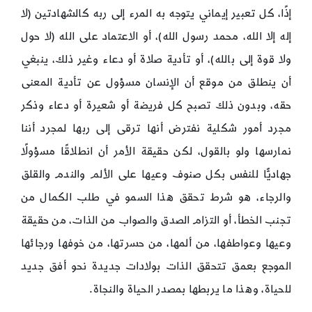
إذًا، كل تعبير إيماني يتوجه به المرء إلى ربه كالشهادتين (لا
إله إلا الله، محمد رسول الله)، أو الاعتماد على الله (لا حول
ولا قوة إلى بالله)، أو تأدية صلاة أو دعاء وغير ذلك، ينبغي
أن ينطلق من موقع أن الإنسان مسؤول عن تأدية المعنى
حقه، وبدون ذلك تصبح كل فريضة أو شعيرة أو دعاء وذكر
مجرد أمور شكلية نفترض أنها ترقى إلى ربها لمجرد أننا
نمارسها ولو بالقول، لكن حقيقة الأمر أن انطلاقًا مسؤولًا
جهاديًّا للنفس بكل صنوف وعيها على الألم والندم والقلق
والرجاء، هو شرط تحقق هذا السمو في طلب الكمال من
تجنب الخطأ، أو التزام الصدق والصواب من الذات، من حقيقة
وعيها وعواطفها، من ألمها، من حسرتها، من خوفها ورجائها
الموجع بعمق تتحقق الذات بولادات جديدة نحو أفق جديد
للحياة، وهذا ما يربطها بمصدر الحياة والنجاة.