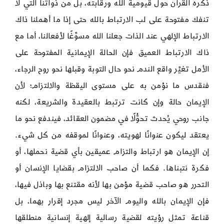
ذكره القرآن حول قيومية الله ورقابته، بل من ذواتنا التي لا
تنفك مفتوحة على لب الارتباط بالله حتى إذا ما أهملنا ذاك
الارتباط الإلهي عند الذات جعلنا الله مسوِّغًا لأفعالنا، أما مع
ذاك الارتباط العميق فإن الحالة الإيمانية المفتوحة على
الأمل تغيِّر واقع الندم نحو حال التوبة وقبلها نحو روح الرجاء،
فنقدس ما نؤمن به على مستوى اليقظة والالتزام؛ لأن
الإيمان حالة وإن كانت ترتبط بالعقيدة والشريعة، لكنه
جانب روحي يُحدث تحوُّلًا في مضمون العقائد، فيندفع نحو ما
يعتقد ليكون عنوانًا لهويته، وعنوانًا لموقفه من كل شيء.
إن الإيمان هو ارتباط والتزام عميقين بأي قضية نحملها، أو
فكرة نتبناها. فكما أن صاحب الالتزام بقضايا الإنسان أو
التحرر هو صاحب قضية مؤمن بها لأنه مقتنع بها وباذل فيها،
فإن الإيمان بالله واليوم الآخر ليس مجرد إقرار بهما، بل
قناعة تمثل رؤيته لقضية رسالية إلهية إنسانية منطلقها