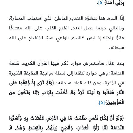
بِرَبِّي أَحَداً
﴾
[5]
.
إذًا، الندم هنا منشؤه التقدير الخاطئ الذي استجلب الخسارة،
وبالتالي حينما حصل الندم انفتح القلب على الله معترفًا
مقرًّا راجيًا؛ إذ ليس كالندم الواعي سببًا للانفتاح على الله
سبحانه.
بعد هذا، سأستعرض موارد ذكر فيها القرآن الكريم كلمة
الندامة؛ وهي موارد تنقلنا إلى لحظة مواجهة الحقيقة الأخيرة
في الآخرة، ومن ذلك قوله سبحانه: ﴿
وَلَوْ تَرَى إِذْ وُقِفُوا عَلَى
النَّارِ فَقَالُوا يَا لَيْتَنَا نُرَدُّ وَلاَ نُكَذِّبَ بِآيَاتِ رَبِّنَا وَنَكُونَ مِنَ
الْمُؤْمِنِينَ
﴾
[6]
.
﴿
وَلَوْ أَنَّ لِكُلِّ نَفْسٍ ظَلَمَتْ مَا فِي الأرْضِ لاَفْتَدَتْ بِهِ وَأَسَرُّوا
النَّدَامَةَ لَمَّا رَأَوُا الْعَذَابَ وَقُضِيَ بَيْنَهُمْ بِالْقِسْطِ وَهُمْ لاَ