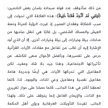
من ذلك سأتوقف عند قوله سبحانه بلسان بعض النادمين:
﴿
لَيْتَنِي لَمْ أَتَّخِذْ فُلاَناً خَلِيلاً
﴾؛ هذه العلاقة التي تحولت إلى
سبب للضلالة وفقدان المصير، إذ غيرت الرؤية للحياة ونمط
العيش والمسلك الشخصي، بل غالبًا هي تنقل صاحبها من
مناخات بيئة وخيارات إلى بيئة وخيارات أخرى. إلا أن الذي أود
الإشارة إليه أن غالب من تفاعل مع مفادات الآيات القرآنية
حرص على تفسيرها، وبأفضل الأحوال سعى للكشف عن
تأثيراتها الاجتماعية، وهذا جيد بلا شك ومفيد، لكن
المفاعيل التي تحركها الآيات هي أيضًا وبدرجة هامة
مفاعيل نفسية ومفاعيل وعي للذات والوجود. لذا، كلما
تعمقنا أكثر في هذا الجانب، كلما حصلنا على حوار تغييري
مع الذات، والإيمان الفاعل إنما يتوقف على ذلك، ولهذا
الجانب تفيدنا التأويلات العرفانية ورؤى أهل الحكمة