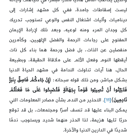
ليست إسقاطات جامدة، ففي كل مشهد إشارات إلى
ديناميات وآليات اشتغال النفس والوعي تستوجب تحريك
كل وجدان المرء ومنه لوعيه، وبعد ذلك لإرادة الإيمان
المفتوح على رجاءات الرحمة والفضل الإلهيين، وكأمرين
منفصلين عن الذات، بل فضل ورحمة هما بناء كل ذات
أيقظها النوم وفعل الألم على ملاقاة الحقيقة، وبطبيعة
الحال، هنا آيات تناولت الندامة في مشهد الحياة الدنيا
بشكل مباشر، ومن ذلك قوله سبحانه: ﴿
إِنْ جَاءكُمْ فَاسِقٌ بِنَبَأٍ
فَتَبَيَّنُوا أَنْ تُصِيبُوا قَوْماً بِجَهَالَةٍ فَتُصْبِحُوا عَلَى مَا فَعَلْتُمْ
نَادِمِينَ
﴾
[11]
. التحذير من الندم بشأن مصادر المعلومات التي
يمكن البناء عليها قد تنسف أسرًا ومجتمعات، بل قد توقع
حربًا تليها هزيمة، لذا الحذر منهما شديد ويستوجب ندمًا
شديدًا في الدارين الدنيا والآخرة.