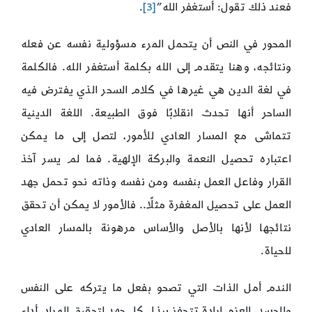
فعند ذلك تقول: أستغفر الله”
[3]
.
المحور في النص أن يتحمل المرء مسؤولية نفسه عن فعله
ونتائجه، وهنا يتقدم إلى الله بكلمة أستغفر الله. فالكلمة
في لغة الدين هي غيرها في كلام السحر الذي يفترض فيه
الساحر أنها تحدث انقلابًا فوق الطبيعة. اللغة الدينية
تتماشى مع المسار العادي للأمور، لتصل إلى ما يمكن
اعتباره تحصيل النعمة والبركة الإلهية. فما لم يسر آخذ
القرار وفاعل العمل بنفسه ومن نفسه وذاته نحو تحمل جهد
العمل على تحصيل المغفرة مثلًا.. فالأمور لا يمكن أن تحقق
نتائجها لأنها بالأصل والأساس مرهونة بالمسار العادي
للحياة.
الندم أمل الذات التي تصحو بفعل ما يتركه على النفس
والجسد، العزم إرادة تتحفز ببذل كل جهد لتحقيق المراد، أداء