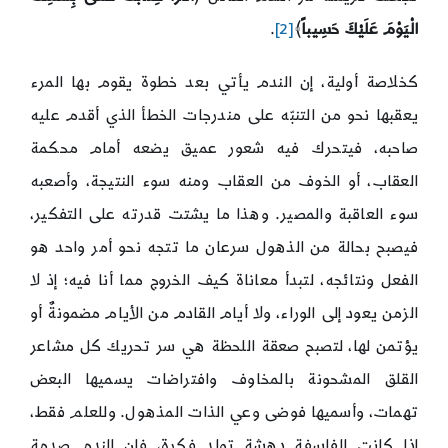
الْيَوْمَ عَلَيْكَ حَسِيباً
﴾
[2]
.
كخلاصة أولية، إن الندم يأتي بعد خطوة يقوم بها المرء
يعقبها نحو من التنبّه على مندرجات الخطأ الذي أقدم عليه
صاحبه، فيتحرك فيه شعور عميق يضعه أمام محكمة
العقاب، أو الخوف من العقاب ومنه سوء النتيجة، وأصعبه
سوء العاقبة والمصير. وهذا ما يشتت قدرته على التفكير،
فيصبح بحالة من الذهول سرعان ما تتجه نحو أمر واحد هو
الفعل ونتائجه، لتبدأ معاناة كيف الخروج مما أنا فيه؛ إذ لا
الزمن يعود إلى الوراء، ولا أيام القادم من الأيام مضمونةٌ أو
يؤتمن لها، لتصبح صعقة اللحظة هي سر تحريك كل مشاعر
القلق المشحونة بالمخاوف وافتراضات يسميها البعض
تهمات، وأسميها فوضى وعي الذات المذهول. وللعلم فقط،
إذا كانت الفلسفة دهشة تولد فكرة، فإن الندم صدمة