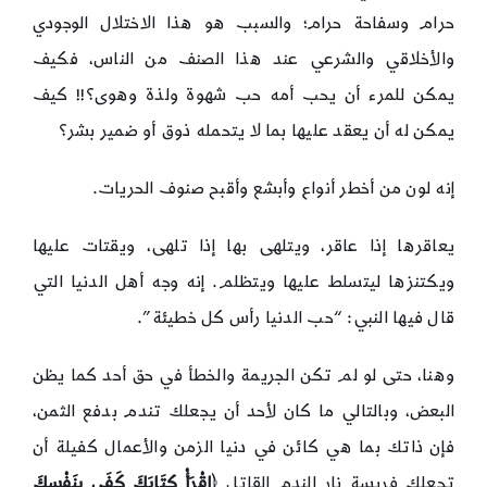
حرام وسفاحة حرام؛ والسبب هو هذا الاختلال الوجودي
والأخلاقي والشرعي عند هذا الصنف من الناس، فكيف
يمكن للمرء أن يحب أمه حب شهوة ولذة وهوى؟!! كيف
يمكن له أن يعقد عليها بما لا يتحمله ذوق أو ضمير بشر؟
إنه لون من أخطر أنواع وأبشع وأقبح صنوف الحريات.
يعاقرها إذا عاقر، ويتلهى بها إذا تلهى، ويقتات عليها
ويكتنزها ليتسلط عليها ويتظلم. إنه وجه أهل الدنيا التي
قال فيها النبي: “حب الدنيا رأس كل خطيئة”.
وهنا، حتى لو لم تكن الجريمة والخطأ في حق أحد كما يظن
البعض، وبالتالي ما كان لأحد أن يجعلك تندم بدفع الثمن،
فإن ذاتك بما هي كائن في دنيا الزمن والأعمال كفيلة أن
تجعلك فريسة نار الندم القاتل ﴿
اقْرَأْ كِتَابَكَ كَفَى بِنَفْسِكَ