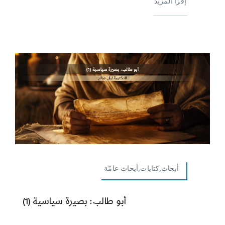
إقرأ المزيد
أبحاث,كتابات,أبحاث عامّة
أبو طالب: بصيرة سياسية (1)