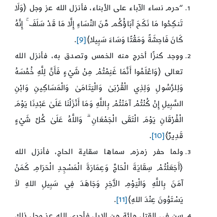
“حرم نساء الآباء على الأبناء، فأنزل الله عز وجل ﴿وَلَا
تَنكِحُوا مَا نَكَحَ آبَاؤُكُم مِّنَ النِّسَاءِ إِلَّا مَا قَدْ سَلَفَ ۚ إِنَّهُ
كَانَ فَاحِشَةً وَمَقْتًا وَسَاءَ سَبِيلا﴾
[9]
.
ووجد كنزًا أخرج منه الخمس وتصدق به، فأنزل الله
تعالى ﴿وَاعْلَمُوا أَنَّمَا غَنِمْتُمْ مِنْ شَيْءٍ فَأَنَّ لِلَّهِ خُمُسَهُ
وَلِلرَّسُولِ وَلِذِي الْقُرْبَىٰ وَالْيَتَامَىٰ وَالْمَسَاكِينِ وَابْنِ
السَّبِيلِ إِنْ كُنْتُمْ آمَنْتُمْ بِاللَّهِ وَمَا أَنْزَلْنَا عَلَىٰ عَبْدِنَا يَوْمَ
الْفُرْقَانِ يَوْمَ الْتَقَى الْجَمْعَانِ ۗ وَاللَّهُ عَلَىٰ كُلِّ شَيْءٍ
قَدِيرٌ﴾
[10]
.
ولما حفر زمزم سماها سقاية الحاج، فأنزل الله
﴿أَجَعَلْتُمْ سِقَايَةَ الْحَاجِّ وَعِمَارَةَ الْمَسْجِدِ الْحَرَامِ كَمَنْ
آمَنَ بِاللَّهِ وَالْيَوْمِ الآَخِرِ وَجَاهَدَ فِي سَبِيلِ اللهِ لاَ
يَسْتَوُونَ عِنْدَ اللهِ﴾
[11]
.
سن في القتل مائة من الإبل فأجرى الله عز وجل ذلك