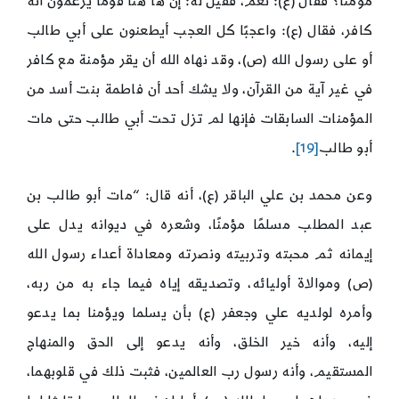
مؤمنًا؟ فقال (ع): نعم، فقيل له: إن ها هنا قومًا يزعمون أنه
كافر، فقال (ع): واعجبًا كل العجب أيطعنون على أبي طالب
أو على رسول الله (ص)، وقد نهاه الله أن يقر مؤمنة مع كافر
في غير آية من القرآن، ولا يشك أحد أن فاطمة بنت أسد من
المؤمنات السابقات فإنها لم تزل تحت أبي طالب حتى مات
أبو طالب
[19]
.
وعن محمد بن علي الباقر (ع)، أنه قال: “مات أبو طالب بن
عبد المطلب مسلمًا مؤمنًا، وشعره في ديوانه يدل على
إيمانه ثم محبته وتربيته ونصرته ومعاداة أعداء رسول الله
(ص) وموالاة أوليائه، وتصديقه إياه فيما جاء به من ربه،
وأمره لولديه علي وجعفر (ع) بأن يسلما ويؤمنا بما يدعو
إليه، وأنه خير الخلق، وأنه يدعو إلى الحق والمنهاج
المستقيم، وأنه رسول رب العالمين، فثبت ذلك في قلوبهما،