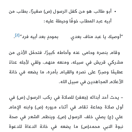
أبو طالب هو من كفل الرسول (ص) صغيرًا، بطلب من
أبيه عبد المطلب خوفًا وحيطة عليه:
[2]
“أوصيك يا عبد مناف بعدي بموحدٍ بعد أبيه فرد”
.
وقام بنصره وحامى عنه وأحاطه كبيرًا، فتحمّل الأذى من
مشركي قريش في سبيله، ومنعه منهم، ولقي لأجله عناءً
عظيمًا وصبرًا على نصره والقيام بأمره، ما يضعه في خانة
الأعلام المجاهدين في سبيل الله.
– يحث أحد أبنائه (جعفر) للصلاة في ركب الرسول (ص) في
أول صلاة جماعة تقام في أثناء مروره (ص) وابنه الإمام
علي (ع) يصلي خلف الرسول (ص)، وينظم الشعر في صحة
نبوة النبي محمد(ص) ما يضعه في خانة الدعاة للدعوة