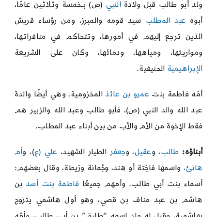
ولد أبو طالب قبل ولادة
النبي
(ص) بـخمسة وثلاثين عامًا،
أبوه
عبد المطلب
سيد قومه والمبرز، ومن رؤساء قريش
الذين ترجع إليهم في أمورها، وتتحاكم في منافراتها،
ومواريثها، ومياهها، ودمائها، وكان على الشريعة
الإبراهيمية
الحنيفية.
أمّه فاطمة بنت
عمرو بن عائذ
المخزومية، وهي أيضًا والدة
عبد الله والد النبي (ص)، فأبو طالب وعبد الله والزبير هم
فقط الإخوة من الأم والأب من بين أبناء عبد المطلب.
أبناؤه:
طالب
، و
عقيل
، و
جعفر
الطيار الشهيد،
علي (ع
)، و
أم
هانئ،
واسمها فاخِتة أو هند، وجُمانة ورَيطة، وقال بعضهم:
أسماء بنت أبي طالب. وأمهم جميعًا
فاطمة بنت أسد
بن
هاشم بن عبد مناف بن قصي، وهو أول هاشمي يتزوج
بهاشمية، وقيل له ولد اسمه “طليق” بن أبي طالب، وأمّه