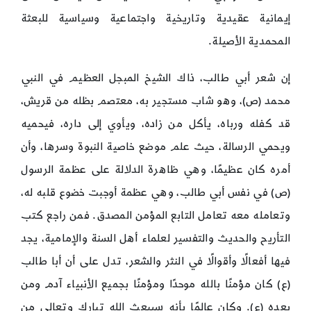
إيمانية عقيدية وتاريخية واجتماعية وسياسية للبعثة
المحمدية الأصيلة.
إن شعر أبي طالب، ذاك الشيخ المبجل العظيم في النبي
محمد (ص)، وهو شاب مستجير به، معتصم بظله من قريش،
قد كفله ورباه، يأكل من زاده، ويأوي إلى داره، فيحميه
ويحمي الرسالة، حيث علم موضع خاصية النبوة وسرها، وأن
أمره كان عظيمًا، وهي ظاهرة الدلالة على عظمة الرسول
(ص) في نفس أبي طالب، وهي عظمة أوجبت خضوع قلبه له،
وتعامله معه تعامل التابع المؤمن المصدق. فمن راجع كتب
التأريح والحديث والتفسير لعلماء أهل السنة والإمامية، يجد
فيها أفعالًا وأقوالًا في النثر والشعر، تدل على أن أبا طالب
(ع) كان مؤمنًا بالله موحدًا ومؤمنًا بجميع الأنبياء آدم ومن
بعده (ع). وكان عالمًا بأنه سيبعث الله تبارك وتعالى من