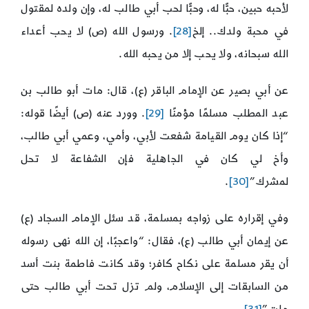
لأحبه حبين، حبًّا له، وحبًّا لحب أبي طالب له، وإن ولده لمقتول
في محبة ولدك.. إلخ
[28]
. ورسول الله (ص) لا يحب أعداء
الله سبحانه، ولا يحب إلا من يحبه الله.
عن أبي بصير عن الإمام الباقر (ع)، قال: مات أبو طالب بن
عبد المطلب مسلمًا مؤمنًا
[29]
. وورد عنه (ص) أيضًا قوله:
“إذا كان يوم القيامة شفعت لأبي، وأمي، وعمي أبي طالب،
وأخ لي كان في الجاهلية فإن الشفاعة لا تحل
لمشرك”
[30]
.
وفي إقراره على زواجه بمسلمة، قد سئل الإمام السجاد (ع)
عن إيمان أبي طالب (ع)، فقال: “واعجبًا، إن الله نهى رسوله
أن يقر مسلمة على نكاح كافر؛ وقد كانت فاطمة بنت أسد
من السابقات إلى الإسلام، ولم تزل تحت أبي طالب حتى