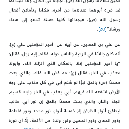
فحين دعاهما رسول الله (ص)، أجاباه في الحال، وما تلبثا لما
قد قرره أبوهما عندهما من أمره، فكانا يتأملان أفعال
رسول الله (ص)، فيجدانها كلها حسنة تدعو إلى سداد
ورشاد”
[20]
.
عن علي بن الحسين، عن أبيه عن أمير المؤمنين علي (ع)،
أنه كان جالسًا في الرحبة والناس حوله، فقام إليه رجل، فقال:
“يا أمير المؤمنين إنك بالمكان الذي أنزلك الله، وأبوك
معذب في النار، فقال (ع): مه فض الله فاك، والذي بعث
محمدًا (ص) بالحق نبيًّا لو شفع أبي في كل مذنب على وجه
الأرض لشفعه الله فيهم، أبي يعذب في النار وابنه قسيم
الجنة والنار، والذي بعث محمدًا بالحق إن نور أبي طالب
ليطفئ أنوار الخلائق إلا خمسة أنوار، نور محمد ونور فاطمة
ونور الحسن ونور الحسين ونور ولده من الأئمة، إلّا أن نوره