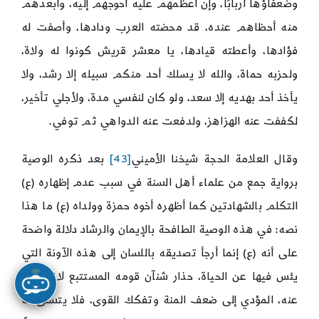
وضعفاؤها أربابًا، وإن أعظمهم عليه أحوجهم إليه، وأبعدهم
منه أحظاهم عنده، قد محضته العرب ودادها، وأصفت له
فؤادها، وأعطته قيادها، يا معشر قريش كونوا له ولاة،
ولحزبه حماة، والله لا يسلك أحد منكم سبيله إلا رشد، ولا
يأخذ أحد بهديه إلا سعد، ولو كان لنفسي مدة، ولأجلي تأخير،
لكففت عنه الهزاهز، ولدفعت عنه الدواهي ثم توفي.
وقال العلامة الحجة شيخنا الأميني
[43]
بعد ذكره الوصية
برواية جمع من علماء أهل السنة في سبب عدم إظهاره (ع)
التكلم بالشهادتين كما أظهره أخوه حمزة وولداه (ع) ما هذا
نصه: في هذه الوصية الطافحة بالإيمان والرشاد دلالة واضحة
على أنه (ع) إنما أرجأ تصديقه باللسان إلى هذه الآونة التي
يئس فيها عن الحياة، حذار شنآن قومه المستتبع لانثيالهم
عنه، المؤدي إلى ضعف المنة وتفكك القوى، فلا يتسنى له