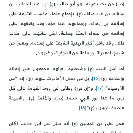
(ص) من بث دعوته، هو أبو طالب (ع) ابن عبد المطلب بن
هاشم بن عبد مناف (ع)، بإجماع علماء مذهب الشيعة على
إسلامه بل إيمانه، وإجماعهم هذا حجّة، وقد وافقهم على
إسلامه من علماء السنّة جماعة، لكن عاقّهم على خلاف
ذلك. وقد وافق أكثر الزيدية الشيعة على إسلامه، وبعض من
شيوخ المعتزلة، وجماعة من الصوفية، وغيرهم.
أما أهل البيت (ع) وشيعتهم، فإنهم مجمعون على إيمانه
وإسلامه (ع)
[16]
، بل في بعض الأحاديث عنهم (ع): إنه “من
الأوصياء”
[17]
، و”إن نوره يطغى في يوم القيامة على كل
نور، ما عدا نور النبي محمد (ص)، والأئمة (ع)، والسيدة
فاطمة الزهراء (ع)”
[18]
.
فعن علي بن الحسين (ع) أنه سئل عن أبي طالب أكان