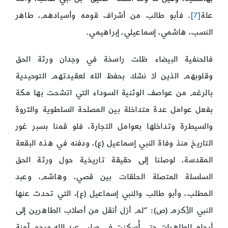
علة
[7]
. فأبو طالب من أشراف قومه وأسيادهم، طاهر
النسب، هاشمي، إسماعيلي، إبراهيمي.
فالحنفية البيضاء ظلت راسخة في وجدان ورثة الحق
وقلوبهم الذين لا نشك بحفظ الله لعقيدتهم التوحيدية
بالرغم من عواصف الوثنية السوداء التي اتشحت بها مكة
بفعل عوامل عدة متداخلة بين المصلحة السلطوية والثروة
والسيطرة وتداخلها بعوامل التجارة، فلو قمنا بسبر غور
التاريخ منذ وفاة النبي إسماعيل (ع)، ودفنه في هذه البقعة
المقدسة، لوصلنا إلى حقيقة تاريخية حول ورثة الحق
السلسلة المتصلة الحلقات بين قصي، وهاشم، وعبد
المطلب، وأبو طالب والنبي إسماعيل (ع)، التي تحدث عنها
النبي الأكرم (ص): “لم أزل أنقل من أصلاب الطاهرين إلى
أرحام الطاهرات حتى أُسكنت في صلب عبد الله ورحم آمنة