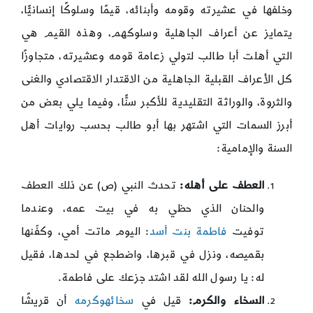
وخلفها في عشيرته وقومه وأبنائه، قيمًا وسلوكًا إنسانيًّا،
يتمايز عن أعراف الجاهلية وسلوكهم، وهذه القيم هي
التي أهلت أبا طالب لتولي زعامة قومه وعشيرته، متجاوزًا
كل الأعراف القبلية الجاهلية من الاقتدار الاقتصادي والغنى
والثروة، والوراثة التقليدية للأكبر سنًّا، وفيما يلي بعض من
أبرز السمات التي اشتهر بها أبو طالب بحسب روايات أهل
السنة والإمامية:
العطف على أهله:
تحدث النبي (ص) عن ذلك العطف
والحنان الذي حظي به في بيت عمه، وعندما
توفيت
فاطمة بنت أسد
: اليوم ماتت أمي، وكفّنها
بقميصه، ونزل في قبرها، واضطجع في لحدها، فقيل
له: يا رسول الله لقد اشتد جزعك على فاطمة.
السخاء والكرم:
قيل في
سخائه
وكرمه
أن قريشًا