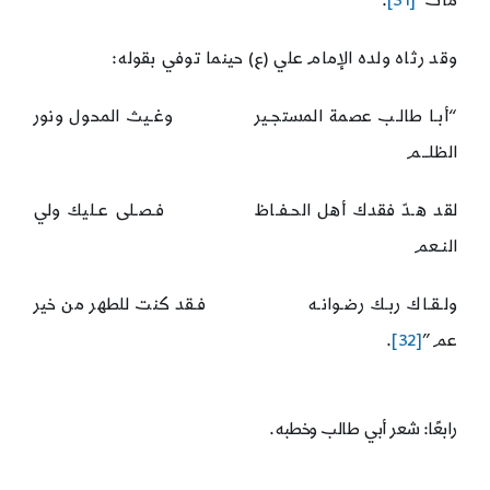
مات”
[31]
.
وقد رثاه ولده الإمام علي (ع) حينما توفي بقوله:
“أبـا طالـب عصمة المستجـير وغـيث المحول ونور
الظلــم
لقد هـدّ فقدك أهل الحـفـاظ فـصـلى عـليك ولي
النـعم
ولـقـاك ربـك رضـوانـه فـقد كنت للطهر من خير
عم”
[32]
.
رابعًا: شعر أبي طالب وخطبه.