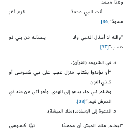
وهذا محمد
أنت النبي محمدُ قرم أغر
مسودُ”
[36]
“والله لا أخـذل الـنــبي ولا يـخـذلـه من بني ذو
حسـب”
[37]
في الشريعة (القرآن).
“أو تؤمنوا بكتاب منزل عجب على نبي كمـوسى أو
كـذي النون
وظـلم نبي جاء يدعو إلى الهدى وأمر أتى من عند ذي
الـعرش قيم”
[38]
.
الدعوة إلى الإسلام (ملك الحبشة).
“ليعلـم ملك الحبش أن محمـدًا نبيًّا كـمـوسى