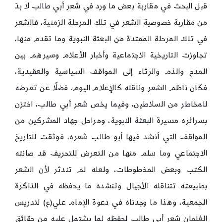
قبل البحث في مقاربة بعض ما ورد في شعر أبي طالب لا بدّ
من مقاربة خصوصية الشعر في تلك المرحلة الزمنية، فالشعر
في تلك المرحلة الممتدة من البعثة النبوية وما تقدم منها،
تجاوزت التاريخية الاجتماعية وأخبار الأعلام وسيرهم بين
المدح والذم والرثاء إلى المواقف السياسية والعقيدية،
فكان ناظم الشعر وناقله كالإعلام اليوم، فضلًا عن تعرضه
للمخاطر من السلاطين، وفيما يخص شعر أبي طالب، اختزن
بسرائره مسيرة البعثة النبوية، ومراحل جهاد المشركين من
المواقف التي أنشد فيها أبو طالب شعره، فوثقت للتاريخ
الاجتماعي وما سلم منها من التعرض للتحريف قد صانته
الكتب وبعض المخطوطات، ولعله لم تندثر لأن الشعر
بطبيعته تتناقله الأجيال وتنشده ما يحفظه في الذاكرة
الجمعية، وهذا ما وجدناه في دعوة الإمام علي(ع) لتدريس
الغلمان شعر أبي طالب لحفظه لما يشتمل عليه من حقائق