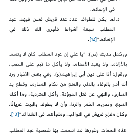
في الإسلام.
لم يكن للطواف عدد عند قريش فسن فيهم عبد
المطلب سبعة أشواط فأجرى الله ذلك في
الإسلام”
[12]
.
ويكمل حديثه (ص): “يا علي إن عبد المطلب كان لا يتسم
بالأزلام، ولا يعبد الأصنام، ولا يأكل ما ذبح على النصب،
ويقول: أنا على دين أبي إبراهيم(ع). وفي بعض الأخبار ورد
أنه أمر بالوفاء بالنذر، والمنع من نكاح المحارم، وقطع يد
السارق، والنهي عن قتل الموؤدة، وأكل المتردية، وما أكله
السبع، وتحريم الخمر والزنا، وأن لا يطوف بالبيت عريانًا،
وكان مفزع قريش في النوائب، وملجأهم في الشدائد”
[13]
.
هذه السمات وغيرها قد اتسمت بها شخصية عبد المطلب