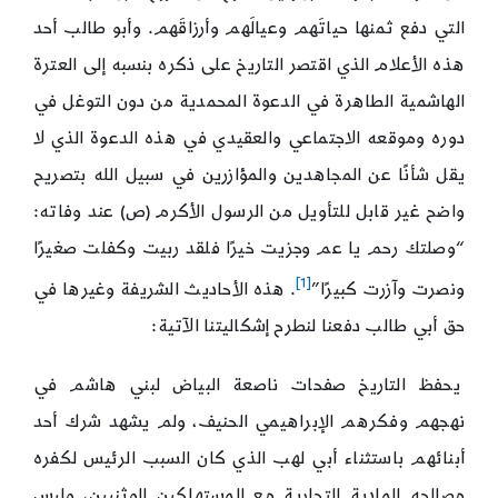
التي دفع ثمنها حياتَهم وعيالَهم وأرزاقَهم. وأبو طالب أحد
هذه الأعلام الذي اقتصر التاريخ على ذكره بنسبه إلى العترة
الهاشمية الطاهرة في الدعوة المحمدية من دون التوغل في
دوره وموقعه الاجتماعي والعقيدي في هذه الدعوة الذي لا
يقل شأنًا عن المجاهدين والمؤازرين في سبيل الله بتصريح
واضح غير قابل للتأويل من الرسول الأكرم (ص) عند وفاته:
“وصلتك رحم يا عم وجزيت خيرًا فلقد ربيت وكفلت صغيرًا
[1]
ونصرت وآزرت كبيرًا”
. هذه الأحاديث الشريفة وغيرها في
حق أبي طالب دفعنا لنطرح إشكاليتنا الآتية:
يحفظ التاريخ صفحات ناصعة البياض لبني هاشم في
نهجهم وفكرهم الإبراهيمي الحنيف، ولم يشهد شرك أحد
أبنائهم باستثناء أبي لهب الذي كان السبب الرئيس لكفره
مصالحه المادية التجارية مع المستهلكين الوثنيين، وليس