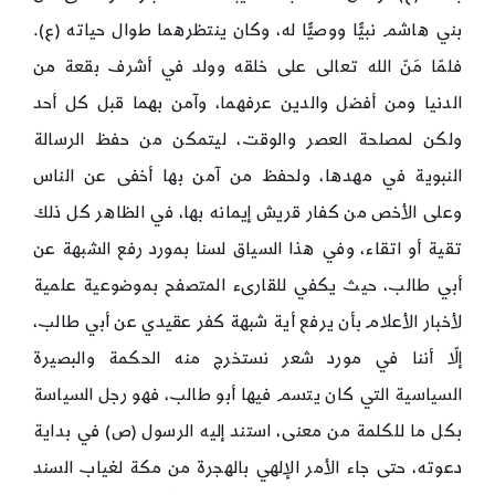
بني هاشم نبيًّا ووصيًّا له، وكان ينتظرهما طوال حياته (ع).
فلمّا مَنّ الله تعالى على خلقه وولد في أشرف بقعة من
الدنيا ومن أفضل والدين عرفهما، وآمن بهما قبل كل أحد
ولكن لمصلحة العصر والوقت، ليتمكن من حفظ الرسالة
النبوية في مهدها، ولحفظ من آمن بها أخفى عن الناس
وعلى الأخص من كفار قريش إيمانه بها، في الظاهر كل ذلك
تقية أو اتقاء، وفي هذا السياق لسنا بمورد رفع الشبهة عن
أبي طالب، حيث يكفي للقارىء المتصفح بموضوعية علمية
لأخبار الأعلام بأن يرفع أية شبهة كفر عقيدي عن أبي طالب،
إلّا أننا في مورد شعر نستخرج منه الحكمة والبصيرة
السياسية التي كان يتسم فيها أبو طالب، فهو رجل السياسة
بكل ما للكلمة من معنى، استند إليه الرسول (ص) في بداية
دعوته، حتى جاء الأمر الإلهي بالهجرة من مكة لغياب السند