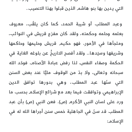
التي يدين بها بنو هاشم الذين قبلوا بهذا التنصيب.
وعبد المطلب أو شيبة الحمد، كما كان يلقّب، معروف
بعلمه وحلمه وحكمته، ولقد كان مفزع قريش في النوائب،
وملجأها في الأمور، فهو حكيم قريش وحليمها وحاكمها
وشريفها وسيّدها.. ولقد أفصح التاريخُ عن بلوغه الغاية في
الحكمة وصفاء النفس، لذا رفض عبادة الأصنام، فوحّد الله
سبحانه وتعالى، ولا بدّ من الوقوف مليًّا عند بعض السنن
التي سنّها عبد المطلب، وهي بدورها توافق الدين
الإبراهيمي وتوافقت فيما بعد مع شرائع الإسلام بحسب ما
ورد على لسان النبي الأكرم (ص). فعن النبي (ص) بأن عبد
المطلب قد سنّ في الجاهلية خمس سنن أجراها الله له في
الإسلام: