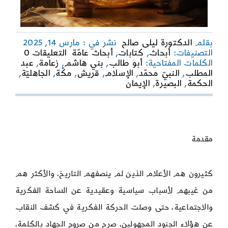
بقلم
الدكتورة ليلى صالح
نشر في : مارس 14, 2025
on
التصنيفات:
أبحاث
,
كتابات
,
أبحاث عامّة
التعليقات 0
أبو
الكلمات المفتاحية:
أبو طالب
,
بني هاشم
,
زعامة
,
عبد
طالب:
المطلب
,
النبيّ محمّد
,
الإسلام
,
قريش
,
مكّة
,
الجاهليّة
,
بصيرة
الحكمة
,
البصيرة
,
الإيمان
سياسية
(1)
مقدمة
كثيرون هم الأعلام الذين لم ينصفهم التاريخ، والأكثر هم
من غيبهم لأسباب سياسية وعقيدية عن الساحة الفكرية
والاجتماعية، حتى وصلت الحركة الفكرية في كشف النقاب
عن هؤلاء الجنود المجهولين، صرح من صروح الجهاد بالكلمة،