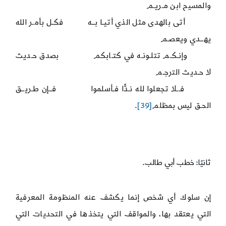
والمسيح ابن مـريـم
أتى بالهدى مثل الذي أتيـا بــه فكـل بأمـر الله
يهــدي ويعصـم
وإنـكـم تتلـونـه في كتـابكم بصدق حـديث
لا حـديث الترجـم
فــلا تجعلوا لله نـدًّا فـأسلموا فــإن طـريــق
الحـق ليس بمظلم
[39]
.
ثانيًا: خطب أبي طالب.
إن سلوك أي شخص إنما يكشف عنه المنظومة المعرفية
التي يعتقد بها، والمواقف التي يتخذها في التحديات التي