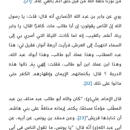
من نورنا خلقه الله من قبل خلق آدم بألفي عام”
[21]
.
روي عن جابر بن عبد الله الأنصاري أنه قال: قلت: يا رسول
الله إنّ النّاس يقولون: إن أبا طالب مات كافرًا !قال: يا جابر
ربك أعلم بالغيب، إنه لما كانت الليلة التي أسري بي إلى
السماء انتهيتُ إلى العرش، فرأيت أربعة أنوار، فقيل لي: هذا
عبد المطلب، وهذا عمك أبو طالب، وهذا أبوك عبد الله،
وهذا ابن عمك ابن أبو طالب، فقلت: إلهي بِمَ نالوا هذه
الدرجة ؟ قال: بكتمانهم الإيمان وإظهارهم الكفر حتى
ماتوا على ذلك
[22]
.
قال الإمام علي(ع): “كان والله أبو طالب عبد مناف بن عبد
المطّلب مؤمنًا مسلمًا، يكتم إيمانه مخافةً على بني هاشم
أن تنابذها قريش”
[23]
. وعن محمّد بن يونس، عن أبيه، عن
أبي عبد الله(ع) أنّه قال: “يا يونس، ما تقول الناس في أبي