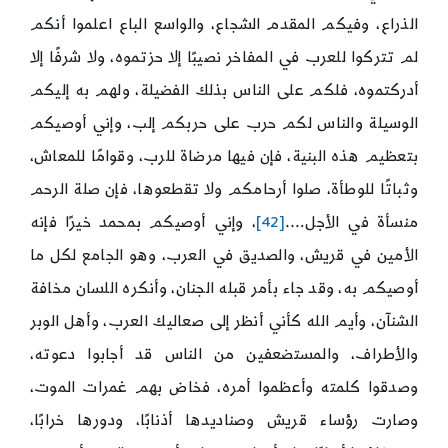
الذراع، وفيكم المقدم الشجاع، والواسع الباع اعلموا أنكم
لم تتركوا للعرب في المفاخر نصيبًا إلا حزتموه، ولا شرفًا إلا
أدركتموه، فلكم على الناس بذلك الفضيلة، ولهم به إليكم
الوسيلة والناس لكم حرب على حربكم إلب، وإني أوصيكم
بتعظيم هذه البنية، فإن فيها مرضاة للرب، وقوامًا للمعاش،
وثباتًا للوطأة، صلوا أرحامكم ولا تقطعوها، فإن صلة الرحم
منسأة في الأجل….
[42]
، وإني أوصيكم بمحمد خيرًا فإنه
الأمين في قريش، والصديق في العرب، وهو الجامع لكل ما
أوصيكم به، وقد جاء بأمر قبله الجنان، وأنكره اللسان مخافة
الشنآن، وأيم الله كأني أنظر إلى صعاليك العرب، وأهل الوبر
والأطراف، والمستضعفين من الناس قد أجابوا دعوته،
وصدقوا كلمته وأعظموا أمره، فخاض بهم غمرات الموت،
وصارت رؤساء قريش وصناديدها أذنابًا، ودورها خرابًا،