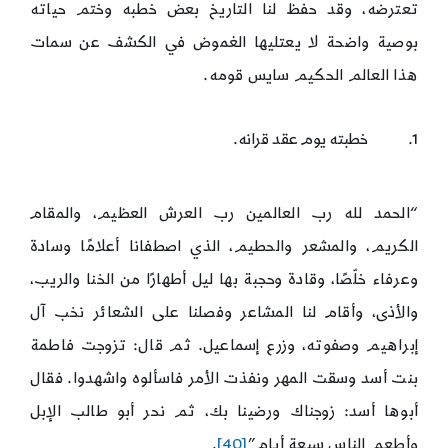
تعترضه، وقد حفظ لنا التاريخ بعض خطبه وختم حياته
بوصية واضحة لا يعتليها الغموض في الكشف عن سمات
هذا العالم الحكيم سايس قومه.
1. خطبته يوم عقد قرانه.
“الحمد لله رب العالمين رب العرش العظيم، والمقام
الكريم، والمشعر والحطيم، الذي اصطفانا أعلامًا وسادة
وعرفاء خلّصًا، وقادة وحجبة بها ليل أطهارًا من الخنا والريب،
والأذى، وأقام لنا المشاعر وفصلنا على الشعائر نخب آل
إبراهيم وصفوته، وزرع إسماعيل. ثم قال: تزوجت فاطمة
بنت أسد وسقت المهر ونفذت الأمر فاسألوه واشهدوا. فقال
أبوها أسد: زوجناك ورضينا بك، ثم نحر أبو طالب الإبل
وأطعم الناس سبعة أيام”
[40]
.