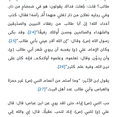
طالب؟ قلت: جُعلت فداك يقولون: هو في ضحضاحٍ من نار،
وفي رجليه نعلان من نار تغلي منهما أُمّ رأسه! فقال: كذب
أعداء الله! إنّ أبا طالب من رفقاء النبيين والصدّيقين
والشهداء والصالحين وحسن أُولئك رفيقًا”
[24]
، وقد بكى
رسول الله (ص)، وقال: “إن الله أقر عيني بأبي طالب”
[25]
.
وكان الإمام علي (ع) يعجبه أن يروي شعر أبي طالب (ع)،
وأن يدوَّن، وقال: تعلموه، وعلموه أولادكم، فإنه كان على
دين الله، وفيه علم كثير”
[26]
.
يقول ابن الأثير: “وما أسلم من أعمام النبي (ص) غير حمزة
والعباس، وأبي طالب عند أهل البيت”
[27]
.
حب النبي (ص) إياه، حتى لقد روي عن ابن عباس؛ قال: قال
علي (ع) للنبي (ص): إنك لتحب عقيلًا. قال: إي والله إني