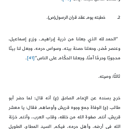
2. خطبته يوم عقد قران الرسول(ص).
“الحمد لله الذي جعلنا من ذرية إبراهيم، وزرع إسماعيل،
وعنصر مُضر، وحعلنا حصنة بيته، وسواس حرمه، وجعل لنا بيتًا
محجوبًا وحرمًا آمنًا، وجعلنا الحكّام على الناس”
[41]
.
ثالثًا: وصيته.
خرج بسنده عن الإمام الصادق (ع) أنه قال: لما حضر أبو
طالب (ع) الوفاة جمع وجوه قريش وأوصاهم فقال: يا معشر
قريش، أنتم صفوة الله من خلقه، وقلب العرب، وأنتم خزنة
الله في أرضه، وأهل حرمه، فيكم السيد المطاع، الطويل