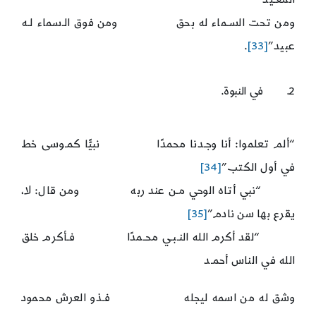
ومن تحت السـماء له بحق ومن فوق الـسماء لـه
عبيد”
[33]
.
2. في النبوة.
“ألم تعلموا: أنا وجـدنا محمدًا نبيًّا كمـوسى خط
في أول الكتب”
[34]
“نبي أتاه الوحي مـن عند ربه ومن قال: لا،
يقرع بها سن نادم”
[35]
“لقد أكرم الله النـبـي محـمدًا فـأكرم خلق
الله في الناس أحمـد
وشق له من اسمه ليجله فـذو العرش محمود