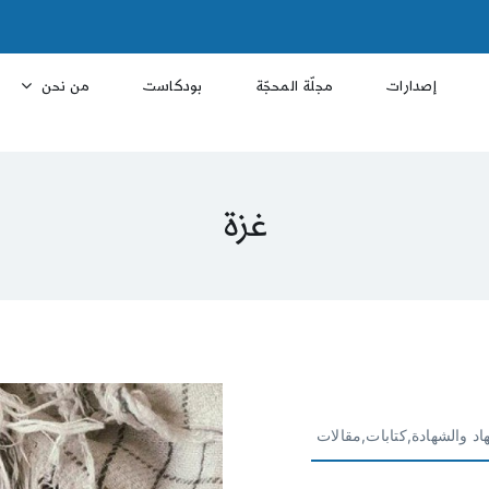
إصدارات
مجلّة المحجّة
بودكاست
من نحن
غزة
اد والشهادة,كتابات,مقالات