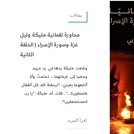
مقالات
محاورة لقمانية مليكة وليل
غزة وسورة الإسراء | الحلقة
الثانية
وضعت مليكة يدها في يد مريم
ومضيا إلى غرفتهما... تمتمتُ وأنا
أتابعهما بعينيّ: "ليحفظْ الله كل أطفال
فلسطين!!...". قالت أم مليكة: "يا رب
المستضعفين!".
إقرأ المزيد