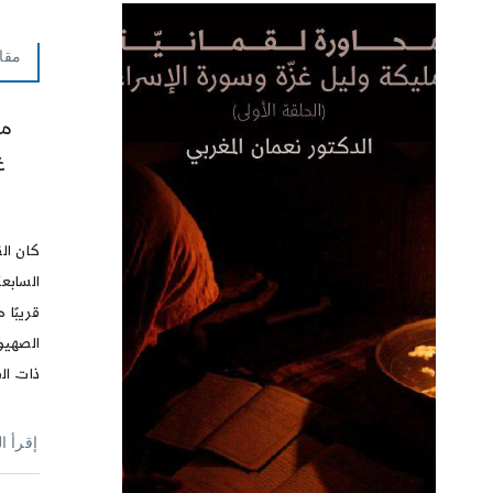
مقا
مح
غ
كان ال
السابع
قريبًا 
الصهيو
ذات ال
إقرأ ا