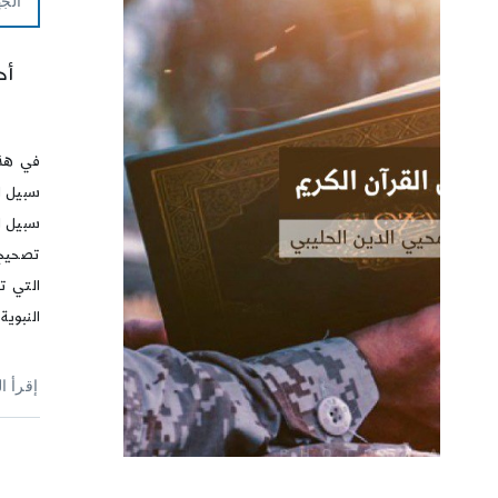
الجه
أح
في هذا
سبيل ا
سبيل ال
تصحيح 
التي ت
النبوية
إقرأ ا