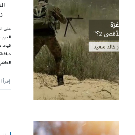
ال
نش
على ال
الحرب 
قيام ح
مباغتة
الماضي
إقرأ ا