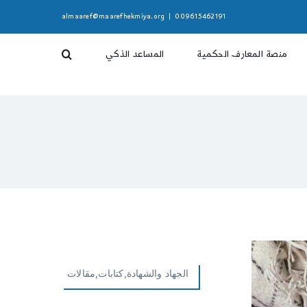
almaaref@maarefhekmiya.org
|
009615462191
منصة المعارف الحكمية
المساعد الذكي
الجهاد والشهادة,كتابات,مقالات